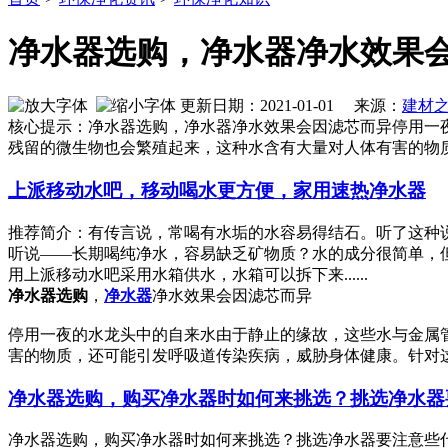
净水器选购，净水器净水效果
更新日期：2021-01-01 来源：
建材
核心提示：净水器选购，净水器净水效果会因滤芯而异停用一
残留的微生物也会繁殖起来，这种水含有大量对人体有害的物
上派移动水吧，移动喝水更方便，家用速热净水器
推荐简介：有传言说，常喝有水垢的水容易得结石。听了这种
听说——长期喝纯净水，容易缺乏矿物质？水的成分很简单，
用上派移动水吧采用水箱供水，水箱可以拆下来......
净水器选购
，
净水器
净水效果会因滤芯而异
停用一夜的水龙头中的自来水由于静止的缘故，这些水与金属
害的物质，还可能引发呼吸道传染疾病，威胁身体健康。针对
净水器选购，购买净水器时如何来挑选？挑选净水器
净水器选购，购买净水器时如何来挑选？挑选净水器要注意些