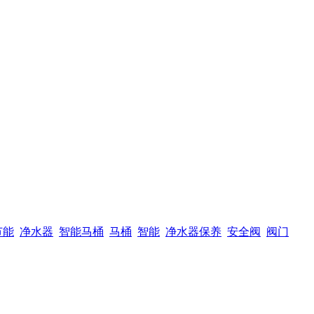
节能
净水器
智能马桶
马桶
智能
净水器保养
安全阀
阀门