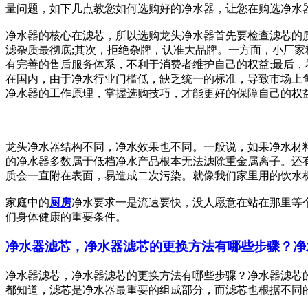
量问题，如下几点教您如何选购好的净水器，让您在购选净水器
净水器的核心在滤芯，所以选购龙头净水器首先要检查滤芯的
滤杂质最彻底;其次，拒绝杂牌，认准大品牌。一方面，小厂
有完善的售后服务体系，不利于消费者维护自己的权益;最后
在国内，由于净水行业门槛低，缺乏统一的标准，导致市场上
净水器的工作原理，掌握选购技巧，才能更好的保障自己的权
龙头净水器结构不同，净水效果也不同。一般说，如果净水材
的净水器多数属于低档净水产品根本无法滤除重金属离子。还
质会一直附在表面，易造成二次污染。就像我们家里用的饮水
家庭中的
厨房
净水要求一是流速要快，没人愿意在站在那里等
们身体健康的重要条件。
净水器滤芯，净水器滤芯的更换方法有哪些步骤？净
净水器滤芯，净水器滤芯的更换方法有哪些步骤？净水器滤芯
都知道，滤芯是净水器最重要的组成部分，而滤芯也根据不同的