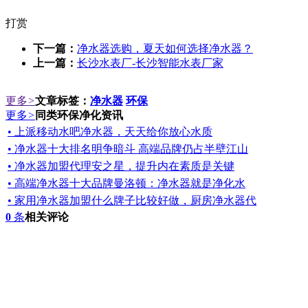
打赏
下一篇：
净水器选购，夏天如何选择净水器？
上一篇：
长沙水表厂-长沙智能水表厂家
更多
>
文章标签：
净水器
环保
更多
>
同类环保净化资讯
• 上派移动水吧净水器，天天给你放心水质
• 净水器十大排名明争暗斗 高端品牌仍占半壁江山
• 净水器加盟代理安之星，提升内在素质是关键
• 高端净水器十大品牌曼洛顿：净水器就是净化水
• 家用净水器加盟什么牌子比较好做，厨房净水器代
0
条
相关评论