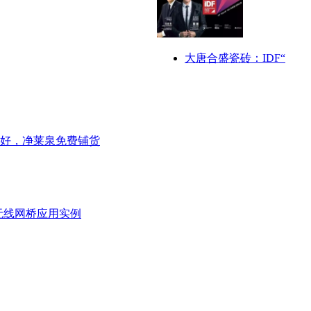
大唐合盛瓷砖：IDF“
好，净莱泉免费铺货
无线网桥应用实例