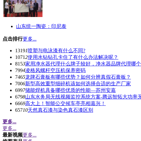
山东统一陶瓷：印尼泰
点击排行
更多...
1319
1
喷塑与电泳漆有什么不同?
1071
2
使用水钻钻孔卡住了有什么办法解决呢？
815
3
家用净水器代理什么牌子较好，净水器品牌代理哪个
799
4
凌格风螺杆空压机保养密码
746
5
龙牌石膏板有哪些优势？如何分辨真假石膏板？
700
6
新型高效重型细碎机该如何选择合适的生产厂家
699
7
储能焊机具备哪些优质的性能—苏州安嘉
679
8
山东水务局无线视频监控系统方案-腾远智拓大功率
666
9
高大上！智能公交候车亭亮相嘉兴！
657
10
天然真石漆与染色真石漆区别
更多...
更多...
最新视频
更多...