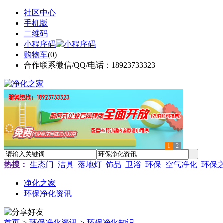
社区中心
手机版
二维码
小程序码
购物车
(
0
)
合作联系微信/QQ/电话：18923733323
1
2
热搜：
生态门
洁具
落地灯
饰品
卫浴
环保
空气净化
环保
净化之家
环保净化资讯
首页
>
环保净化资讯
>
环保净化知识