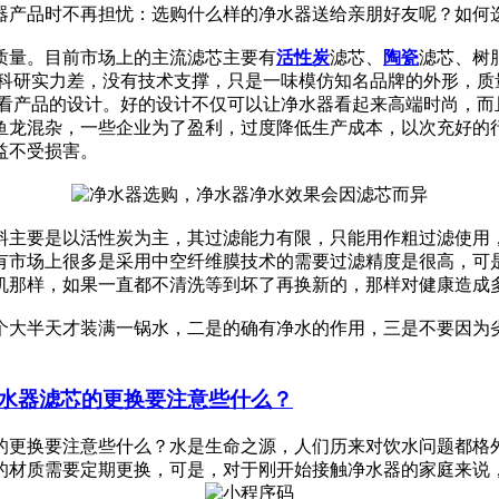
产品时不再担忧：选购什么样的净水器送给亲朋好友呢？如何选择
质量。目前市场上的主流滤芯主要有
活性炭
滤芯、
陶瓷
滤芯、树
家科研实力差，没有技术支撑，只是一味模仿知名品牌的外形，质
，看产品的设计。好的设计不仅可以让净水器看起来高端时尚，而
鱼龙混杂，一些企业为了盈利，过度降低生产成本，以次充好的
益不受损害。
料主要是以活性炭为主，其过滤能力有限，只能用作粗过滤使用
有市场上很多是采用中空纤维膜技术的需要过滤精度是很高，可
机那样，如果一直都不清洗等到坏了再换新的，那样对健康造成
个大半天才装满一锅水，二是的确有净水的作用，三是不要因为
水器滤芯的更换要注意些什么？
的更换要注意些什么？水是生命之源，人们历来对饮水问题都格
材质需要定期更换，可是，对于刚开始接触净水器的家庭来说，更