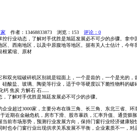
之家
作者：13468833873 浏览：
153
评论：0
掌控行业动态，了解对手优胜是旭廷发展必不可少的步骤。拿中
地区、西南地区，以及中原腹地等地区。据有关人士估计，今年我国
银根紧缩、原材
它和双光辊破碎机区别就是辊面上，一个是齿的，一个是光的，
、硅酸盐、玻璃、陶瓷等行业，适于中等硬度以下脆性物料的破
 方解石 石......
态，了解对手优胜是旭廷发展必不可少的步骤。
企业超过3000家，主要分布在珠三角、长三角、东北三省、
但是由于近期在金融危机，房市下滑、股市暴跌，汇率升值、通货
握当前市场形势，预测行业发展方向，保持门窗行业经济健康较
同时也令门窗行业出现供求关系发展不平衡，企业素质不一，对