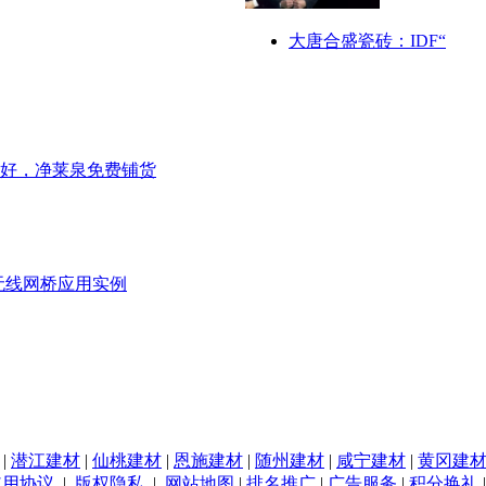
大唐合盛瓷砖：IDF“
好，净莱泉免费铺货
无线网桥应用实例
|
潜江建材
|
仙桃建材
|
恩施建材
|
随州建材
|
咸宁建材
|
黄冈建
使用协议
|
版权隐私
|
网站地图
|
排名推广
|
广告服务
|
积分换礼