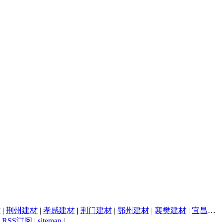
材
|
荆州建材
|
孝感建材
|
荆门建材
|
鄂州建材
|
襄樊建材
|
宜昌建材
|
RSS订阅
|
sitemap
|