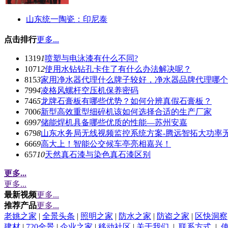
山东统一陶瓷：印尼泰
点击排行
更多...
1319
1
喷塑与电泳漆有什么不同?
1071
2
使用水钻钻孔卡住了有什么办法解决呢？
815
3
家用净水器代理什么牌子较好，净水器品牌代理哪个
799
4
凌格风螺杆空压机保养密码
746
5
龙牌石膏板有哪些优势？如何分辨真假石膏板？
700
6
新型高效重型细碎机该如何选择合适的生产厂家
699
7
储能焊机具备哪些优质的性能—苏州安嘉
679
8
山东水务局无线视频监控系统方案-腾远智拓大功率
666
9
高大上！智能公交候车亭亮相嘉兴！
657
10
天然真石漆与染色真石漆区别
更多...
更多...
最新视频
更多...
推荐产品
更多...
老姚之家
|
全景头条
|
照明之家
|
防水之家
|
防盗之家
|
区快洞察
建材
|
720全景
|
企业之家
|
移动社区
|
关于我们
|
联系方式
|