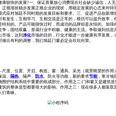
健康较快的发展?一、保证质量放心消费现在社会缺少诚信，人
、正视现状稳步发展正视企业的现状，用稳定发展的心态来对待
模式应对旭廷不同时期的发展目标和要求。三、促进产品创新增
时有发生，互相学习、互相交流是正常的，模仿可以提升效率，
是特别的。产品可能很快过时，而成功的品牌却是永恒的。加强
竞争，团结双赢，形成行业中积极、健康的主流。争取做到信息
出市场，达到
净化
市场的目的，行业才能进一步健康有序发展，
时做出有利的调整，我们旭廷门窗必定会欣欣向荣。
—尺度、位置、开启、构造。窗：通风、采光（观景眺望的作用）
保温、
隔热
、隔声、
防水
、防火等功能，新的要求
节能
，寒冷地
物围护结构系统中重要的组成部分。作用之二:门和窗又是建筑造
建筑的整体造型都要很大的影响。作用之三：现在很多人都装双
人们青睐。