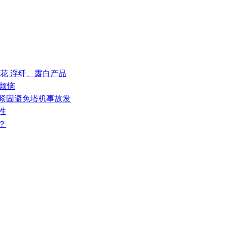
 料花 浮纤、露白产品
”烦恼
栓紧固避免塔机事故发
性
？