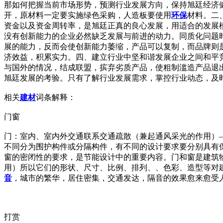
那如何把握当前市场形势，预测行业发展方向，保持旭廷经济
开，原材料一定要实施绿色采购，人造板要使用
环保
材料。二
资金以及资金周转率，是旭廷正真的良心发展，用适合的发展
没有创新能力的企业必然缺乏发展与前进的动力。同质化问题
展的能力，反而会使创新能力萎缩，产品可以复制，而品牌则
济效益，积累实力。四、建立行业中坚和谐发展企业之间和平
与国外的情况，结成联盟，摈弃劣质产品，使粗制滥造产品退
旭廷发展的考验。只有了解行业发展需求，掌控行业动态，及
相关
建材
词条解释：
门窗
门：室内、室内外交通联系交通疏散（兼起通风采光的作用）
不同分为围护构件或分隔构件，有不同的设计要求要分别具有
窗的密闭性的要求，是节能设计中的重要内容。门和窗是建筑
用）所以它们的形状、尺寸、比例、排列、、色彩、造型等对
音
，城市的繁华，居住密集，交通发达，隔音的效果愈来愈受
打赏