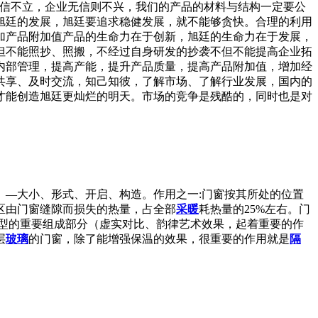
无信不立，企业无信则不兴，我们的产品的材料与结构一定要公
旭廷的发展，旭廷要追求稳健发展，就不能够贪快。合理的利用
加产品附加值产品的生命力在于创新，旭廷的生命力在于发展，
但不能照抄、照搬，不经过自身研发的抄袭不但不能提高企业拓
内部管理，提高产能，提升产品质量，提高产品附加值，增加经
共享、及时交流，知己知彼，了解市场、了解行业发展，国内的
才能创造旭廷更灿烂的明天。市场的竞争是残酷的，同时也是对
—大小、形式、开启、构造。作用之一:门窗按其所处的位置
区由门窗缝隙而损失的热量，占全部
采暖
耗热量的25%左右。门
型的重要组成部分（虚实对比、韵律艺术效果，起着重要的作
层
玻璃
的门窗，除了能增强保温的效果，很重要的作用就是
隔