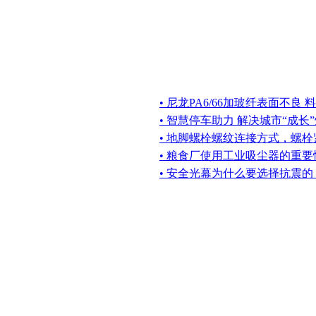
• 尼龙PA6/66加玻纤表面不良
• 智慧停车助力 解决城市“成长
• 地脚螺栓螺纹连接方式，螺
• 粮食厂使用工业吸尘器的重要
• 安全光幕为什么要选择抗震的