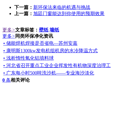
下一篇：
新环保法来临的机遇与挑战
上一篇：
旭廷门窗能达到你使用的预期效果
更多
>
文章标签：
壁纸
墙纸
更多
>
同类环保净化资讯
• 储能焊机焊接是否省电—苏州安嘉
• 康明斯1300kw发电机组机房的水冷降温方式
• 浅析惰性氧化铝填料球
• 河北省召开重点工业企业挥发性有机物深度治理工
• 广东每小时500吨洗沙机——专业海沙淡化
0
条
相关评论