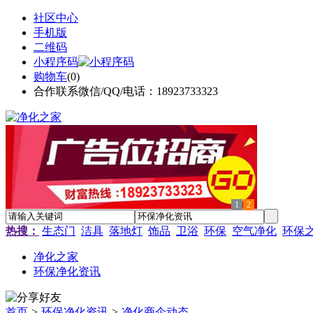
社区中心
手机版
二维码
小程序码
购物车
(
0
)
合作联系微信/QQ/电话：18923733323
1
2
热搜：
生态门
洁具
落地灯
饰品
卫浴
环保
空气净化
环保
净化之家
环保净化资讯
首页
>
环保净化资讯
>
净化商企动态