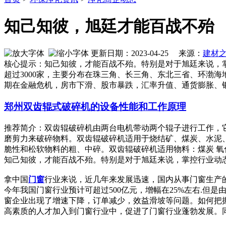
知己知彼，旭廷才能百战不殆
更新日期：2023-04-25 来源：
建材
核心提示：知己知彼，才能百战不殆。特别是对于旭廷来说，
超过3000家，主要分布在珠三角、长三角、东北三省、环渤海
期在金融危机，房市下滑、股市暴跌，汇率升值、通货膨胀、
郑州双齿辊式破碎机的设备性能和工作原理
推荐简介：双齿辊破碎机由两台电机带动两个辊子进行工作，
磨剪力来破碎物料。双齿辊破碎机适用于烧结矿、煤炭、水泥
脆性和松软物料的粗、中碎。双齿辊破碎机适用物料：煤炭 氧化钙 焦炭
知己知彼，才能百战不殆。特别是对于旭廷来说，掌控行业动
拿中国
门窗
行业来说，近几年来发展迅速，国内从事门窗生产的
今年我国门窗行业预计可超过500亿元，增幅在25%左右.
窗企业出现了增速下降，订单减少，效益滑坡等问题。如何把
高素质的人才加入到门窗行业中，促进了门窗行业蓬勃发展。