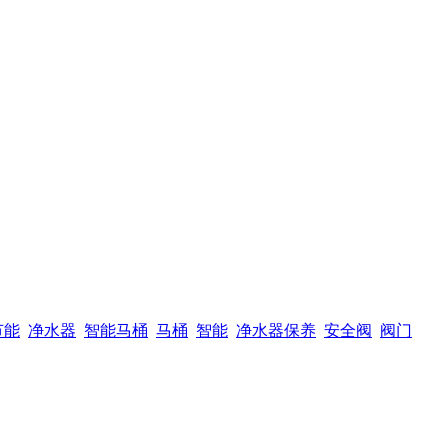
节能
净水器
智能马桶
马桶
智能
净水器保养
安全阀
阀门