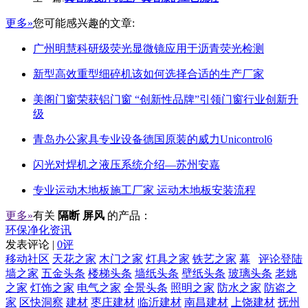
更多»
您可能感兴趣的文章:
广州明慧科研级荧光显微镜应用于沥青荧光检测
新型高效重型细碎机该如何选择合适的生产厂家
美阁门窗荣获铝门窗 “创新性品牌”引领门窗行业创新升
级
青岛办公家具专业设备德国原装的威力Unicontrol6
闪光对焊机之液压系统介绍—苏州安嘉
专业运动木地板施工厂家 运动木地板安装流程
更多»
有关
隔断 屏风
的产品：
环保净化资讯
发表评论 |
0评
移动社区
天花之家
木门之家
灯具之家
铁艺之家
幕
评论登陆
墙之家
五金头条
楼梯头条
墙纸头条
壁纸头条
玻璃头条
老姚
之家
灯饰之家
电气之家
全景头条
照明之家
防水之家
防盗之
家
区快洞察
建材
枣庄建材
临沂建材
南昌建材
上饶建材
抚州