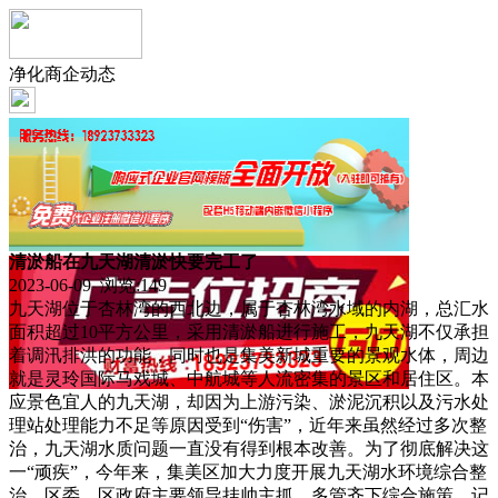
净化商企动态
清淤船在九天湖清淤快要完工了
2023-06-09 浏览:
149
九天湖位于杏林湾的西北边，属于杏林湾水域的内湖，总汇水
面积超过10平方公里，采用清淤船进行施工，九天湖不仅承担
着调汛排洪的功能，同时也是集美新城重要的景观水体，周边
就是灵玲国际马戏城、中航城等人流密集的景区和居住区。本
应景色宜人的九天湖，却因为上游污染、淤泥沉积以及污水处
理站处理能力不足等原因受到“伤害”，近年来虽然经过多次整
治，九天湖水质问题一直没有得到根本改善。为了彻底解决这
一“顽疾”，今年来，集美区加大力度开展九天湖水环境综合整
治，区委、区政府主要领导挂帅主抓，多管齐下综合施策。记