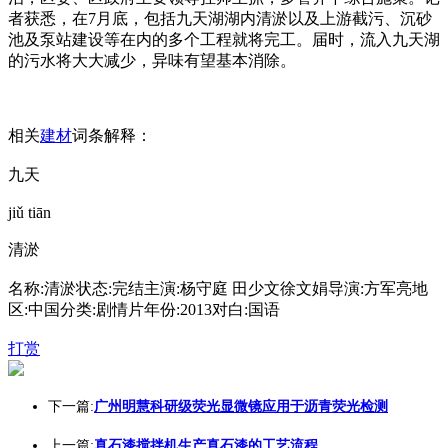
者获悉，在7月底，包括九天湖湖内清淤以及上游截污、沉砂
池及泵站建设等在内的多个工程就将完工。届时，流入九天湖
的污水将大大减少，异味有望基本消除。
相关
建材
词条解释：
九天
jiǔ tiān
清淤
名称:清淤状态:完结主演:杨守庭 田少文徐文娟导演:方军亮地
区:中国分类:剧情片年份:2013对白:国语
打赏
下一篇:
广州明慧科研级荧光显微镜应用于沥青荧光检测
上一篇:
真石漆搅拌机生产真石漆的工艺流程