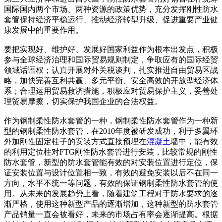
国际国内两个市场、两种资源的政策优势，充分发挥刚性防水
套管保持经济平稳运行、推动经济转型升级、促进重要产业健
康发展中的重要作用。
要把实现好、维护好、发展好国家利益作为根本出发点，积极
参与全球经济治理和国际贸易规则制定，争取应有的国际经贸
领域话语权；认真开展对外关税谈判，扎实推进自由贸易区战
略，加快完善互利共赢、多元平衡、安全高效的开放型经济体
系；合理运用贸易救济措施，积极应对贸易保护主义，妥善处
理贸易摩擦，切实保护我国企业的合法权益。
作为钢制柔性防水套管的一种，钢制柔性防水套管作为一种新
型的钢制柔性防水套管，在2010年度被研发成功，利于多翼环
外加刚性固定柱子的安装方式直接预埋在
混凝土
墙中，能有效
的利用定位柱对FTG刚性防水套管进行安装，比较常规的刚性
防水套管，新型的防水套管能有效的对安装位置进行定位，保
证安装位置与设计位置相一致，有效的避免安装以后不在同一
方向，水平不统一等问题，有效的保证钢制柔性防水套管的使
用。从未来的发展趋势上看，随着建筑工程对于防水要求的逐
渐严格，使用这种新型产品的逐渐增加，这种新型的防水套管
产品销量一直会被看好，未来的市场占有率会逐渐提高。根据