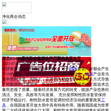
净化商企动态
河北02s404柔性防水套管生产厂家的发展改变
2023-07-14 浏览:
153
经济发展思路的转变是全局性的，对于
防水
套管厂家都会产生
不小的冲击。作为国民经济发展的基础性行业，
能源
产业首当
其中受到波及。实际上，正是因为粗放型的经济增长方式导致
了对能源的过度需求，而这反过来也造成能源产业片面追求总
量而忽视了质量。随着经济发展方式的转变，能源产业也将向
清洁、安全、高效等方向发展。 充分发挥刚性防水套管保持
经济平稳运行。刚性防水套管是调控经济活动的重要政策
工
具
，在我国改革开放大局中具有特殊作用。随着我国成为世界
第二大经济体和进出口大国，刚性防水套管用好销售杠杆统筹