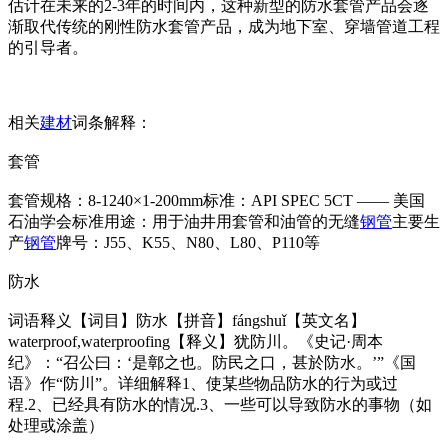
估计在未来的2-3年的时间内，这种新型的防水套管产品会逐
渐取代传统的刚性防水套管产品，成为地下室、穿墙管道工程
的引导者。
相关
建材
词条解释：
套管
套管规格：8-1240×1-200mm标准：API SPEC 5CT —— 美国
石油学会标准用途：用于油井用套管和油管的无缝
钢管
主要生
产
钢管
牌号：J55、K55、N80、L80、P110等
防水
词语释义【词目】防水【拼音】fángshuǐ【英文名】
waterproof,waterproofing【释义】犹防川。《史记·周本
纪》：“召公曰：‘是鄣之也。防民之口，甚於防水。’”《国
语》作“防川”。详细解释1、使某些物品防水的行为或过
程.2、已经具有防水的情况.3、一些可以导致防水的事物（如
处理或涂盖）