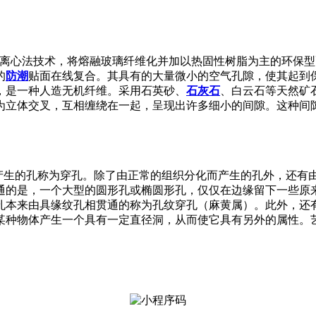
利离心法技术，将熔融玻璃纤维化并加以热固性树脂为主的环保
的
防潮
贴面在线复合。其具有的大量微小的空气孔隙，使其起到
，是一种人造无机纤维。采用石英砂、
石灰石
、白云石等天然矿
为立体交叉，互相缠绕在一起，呈现出许多细小的间隙。这种间
生物体后天产生的孔称为穿孔。除了由正常的组织分化而产生的孔外
通的是，一个大型的圆形孔或椭圆形孔，仅仅在边缘留下一些原
孔本来由具缘纹孔相贯通的称为孔纹穿孔（麻黄属）。此外，还
某种物体产生一个具有一定直径洞，从而使它具有另外的属性。