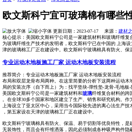
欧文斯科宁宜可玻璃棉有哪些性
更新日期：2023-07-17 来源：
建材
核心提示：美国欧文斯科宁公司是一家建筑材料和玻璃纤维复合
为玻璃纤维生产技术的发明者，欧文斯科宁已在中国的 上海设
津的玻璃棉工厂正在建设中。欧文斯科宁玻璃棉具有防火、保
专业运动木地板施工厂家 运动木地板安装流程
推荐简介：专业运动木地板施工厂家 运动木地板安装流程 
布局和双层龙骨布局两种。在这里简要的分析下这两种运动木
局的安装次序（自下而上）为：找平垫块-弹性垫-龙骨-毛地板-防潮膜
美国欧文斯科宁公司是一家建筑材料和
玻璃
纤维复合材料的跨国
。在全球30多个国家和地区建立了生产、销售和研究机构。作
上海设立了亚太区中心，采用当今国际较先进的离心法生产技
，第五家设在天津的玻璃棉工厂正在建设中。
欧文斯科宁玻璃棉具有防火、保温、易于切割等优良特性，是
无装饰性，而且会有纤维洒落，因此必须制成各种吸声构件隐