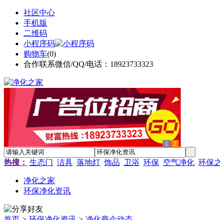
社区中心
手机版
二维码
小程序码
购物车
(
0
)
合作联系微信/QQ/电话：18923733323
1
2
热搜：
生态门
洁具
落地灯
饰品
卫浴
环保
空气净化
环保
净化之家
环保净化资讯
首页
>
环保净化资讯
>
净化商企动态