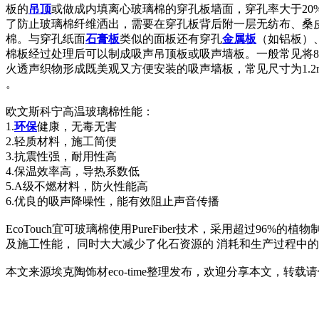
板的
吊顶
或做成内填离心玻璃棉的穿孔板墙面，穿孔率大于20
了防止玻璃棉纤维洒出，需要在穿孔板背后附一层无纺布、桑
棉。与穿孔纸面
石膏板
类似的面板还有穿孔
金属板
（如铝板）
棉板经过处理后可以制成吸声吊顶板或吸声墙板。一般常见将80-1
火透声织物形成既美观又方便安装的吸声墙板，常见尺寸为1.2m×1.2m、
。
欧文斯科宁高温玻璃棉性能：
1.
环保
健康，无毒无害
2.轻质材料，施工简便
3.抗震性强，耐用性高
4.保温效率高，导热系数低
5.A级不燃材料，防火性能高
6.优良的吸声降噪性，能有效阻止声音传播
EcoTouch宜可玻璃棉使用PureFiber技术，采用超过
及施工性能， 同时大大减少了化石资源的 消耗和生产过程中
本文来源埃克陶饰材eco-time整理发布，欢迎分享本文，转