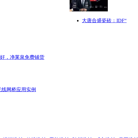
大唐合盛瓷砖：IDF“
好，净莱泉免费铺货
无线网桥应用实例