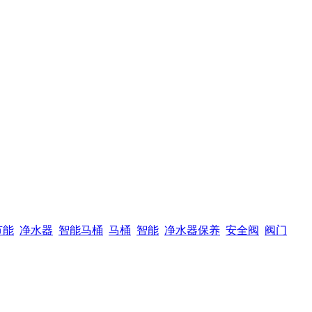
节能
净水器
智能马桶
马桶
智能
净水器保养
安全阀
阀门