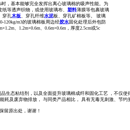
%时，基本能够完全发挥出离心玻璃棉的吸声性能。为
皮纸等透声织物，或使用玻璃布、
塑料
薄膜等包裹玻璃
、穿孔
木板
、穿孔纤维
水泥
板、穿孔矿棉板等。 玻璃
20kg/m3的玻璃棉板周边经
胶水
固化处理后外包防
1.2m×0.6m、0.6m×0.6m，厚度2.5cm或5c
96%的植物制品生态粘结剂，以及全面提升玻璃棉成纤和固化工艺 
的能耗及废弃物排放， 与同类产品相比， 具有无毒无刺激、节约
载请保留原出处，谢谢！