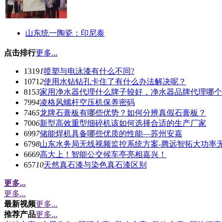
山东统一陶瓷：印尼泰
点击排行
更多...
1319
1
喷塑与电泳漆有什么不同?
1071
2
使用水钻钻孔卡住了有什么办法解决呢？
815
3
家用净水器代理什么牌子较好，净水器品牌代理哪个
799
4
凌格风螺杆空压机保养密码
746
5
龙牌石膏板有哪些优势？如何分辨真假石膏板？
700
6
新型高效重型细碎机该如何选择合适的生产厂家
699
7
储能焊机具备哪些优质的性能—苏州安嘉
679
8
山东水务局无线视频监控系统方案-腾远智拓大功率
666
9
高大上！智能公交候车亭亮相嘉兴！
657
10
天然真石漆与染色真石漆区别
更多...
更多...
最新视频
更多...
推荐产品
更多...