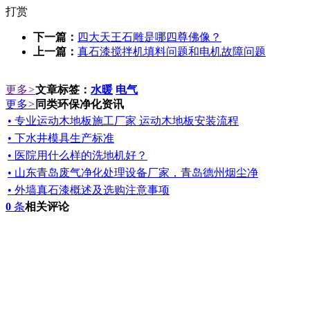
打赏
下一篇：
四大天王石雕是哪四尊佛像？
上一篇：
真石漆搅拌机填料问题和电机故障问题
更多
>
文章标签：
水暖
电气
更多
>
同类环保净化资讯
• 专业运动木地板施工厂家 运动木地板安装流程
• 下水井模具生产标准
• 医院用什么样的洗地机好？
• 山东青岛废气净化处理设备厂家，青岛德州烟尘净
• 外墙真石漆概述及选购注意事项
0
条
相关评论