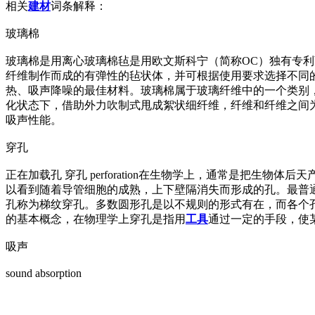
相关
建材
词条解释：
玻璃棉
玻璃棉是用离心玻璃棉毡是用欧文斯科宁（简称OC）独有专
纤维制作而成的有弹性的毡状体，并可根据使用要求选择不同
热、吸声降噪的最佳材料。玻璃棉属于玻璃纤维中的一个类别
化状态下，借助外力吹制式甩成絮状细纤维，纤维和纤维之间
吸声性能。
穿孔
正在加载孔 穿孔 perforation在生物学上，通常是把
以看到随着导管细胞的成熟，上下壁隔消失而形成的孔。最普
孔称为梯纹穿孔。多数圆形孔是以不规则的形式有在，而各个
的基本概念，在物理学上穿孔是指用
工具
通过一定的手段，使
吸声
sound absorption