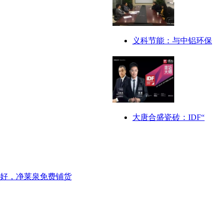
义科节能：与中铝环保
大唐合盛瓷砖：IDF“
好，净莱泉免费铺货