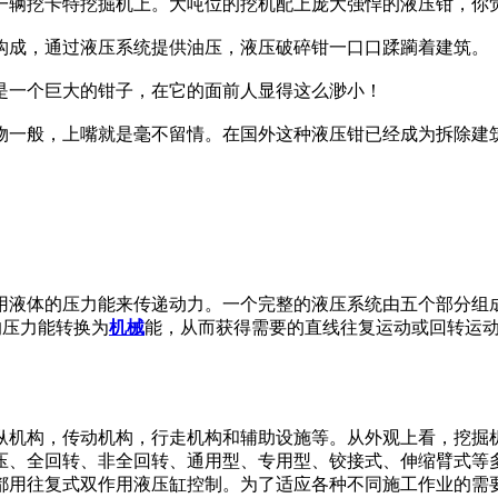
一辆挖卡特挖掘机上。大吨位的挖机配上庞大强悍的液压钳，你
构成，通过液压系统提供油压，液压破碎钳一口口蹂躏着建筑。
是一个巨大的钳子，在它的面前人显得这么渺小！
物一般，上嘴就是毫不留情。在国外这种液压钳已经成为拆除建
用液体的压力能来传递动力。一个完整的液压系统由五个部分组
的压力能转换为
机械
能，从而获得需要的直线往复运动或回转运
纵机构，传动机构，行走机构和辅助设施等。从外观上看，挖掘机
压、全回转、非全回转、通用型、专用型、铰接式、伸缩臂式等
都用往复式双作用液压缸控制。为了适应各种不同施工作业的需