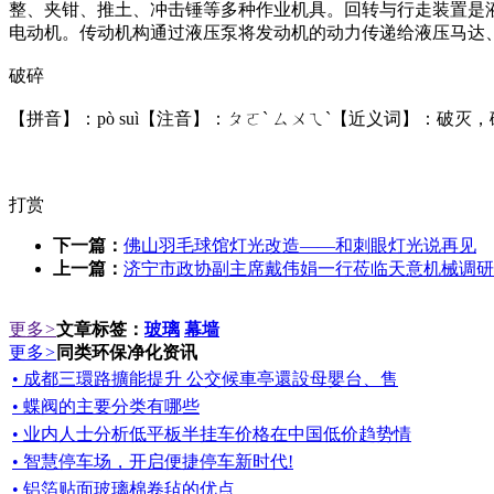
整、夹钳、推土、冲击锤等多种作业机具。回转与行走装置是
电动机。传动机构通过液压泵将发动机的动力传递给液压马达
破碎
【拼音】：pò suì【注音】：ㄆㄛˋ ㄙㄨㄟˋ【近义词】：破灭
打赏
下一篇：
佛山羽毛球馆灯光改造——和刺眼灯光说再见
上一篇：
济宁市政协副主席戴伟娟一行莅临天意机械调研
更多
>
文章标签：
玻璃
幕墙
更多
>
同类环保净化资讯
• 成都三環路擴能提升 公交候車亭還設母嬰台、售
• 蝶阀的主要分类有哪些
• 业内人士分析低平板半挂车价格在中国低价趋势情
• 智慧停车场，开启便捷停车新时代!
• 铝箔贴面玻璃棉卷毡的优点