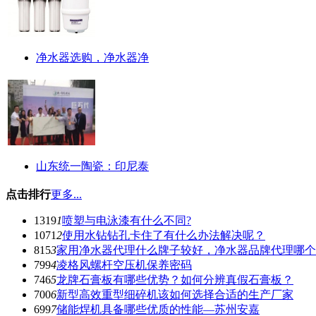
净水器选购，净水器净
山东统一陶瓷：印尼泰
点击排行
更多...
1319
1
喷塑与电泳漆有什么不同?
1071
2
使用水钻钻孔卡住了有什么办法解决呢？
815
3
家用净水器代理什么牌子较好，净水器品牌代理哪个
799
4
凌格风螺杆空压机保养密码
746
5
龙牌石膏板有哪些优势？如何分辨真假石膏板？
700
6
新型高效重型细碎机该如何选择合适的生产厂家
699
7
储能焊机具备哪些优质的性能—苏州安嘉