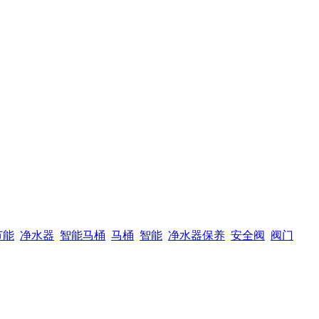
节能
净水器
智能马桶
马桶
智能
净水器保养
安全阀
阀门