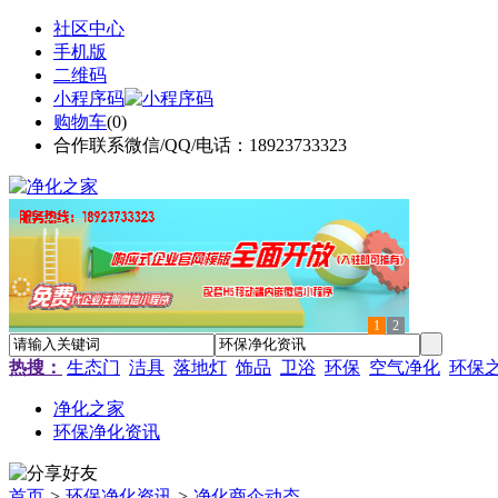
社区中心
手机版
二维码
小程序码
购物车
(
0
)
合作联系微信/QQ/电话：18923733323
1
2
热搜：
生态门
洁具
落地灯
饰品
卫浴
环保
空气净化
环保
净化之家
环保净化资讯
首页
>
环保净化资讯
>
净化商企动态