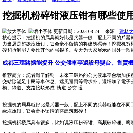
挖掘机粉碎钳液压钳有哪些使
更新日期：2023-08-24 来源：
建材
核心提示：挖掘机的属具就好比是兵器一般，配上不同的兵器
力当属是超级液压钳，它会毫不留情的将建筑碾碎！挖掘机拆
碎和拆解能力要比其他的强很多。今天为大家展示的国外一款
成都三環路擴能提升 公交候車亭還設母嬰台、售賣
推荐简介：記者還了解到，未來三環路的公交候車亭會增加多
交站除滿足市民等車休息、遮風避雨等需求外，還增加了電子公
橋、綠道、支路接駁形成“軌道 公交 慢......
挖掘机的属具就好比是兵器一般，配上不同的兵器就能在不同
级液压钳，它会毫不留情的将建筑碾碎！
挖掘机拆楼属具有很多，比如说液压粉碎钳、高频破碎锤、鹰