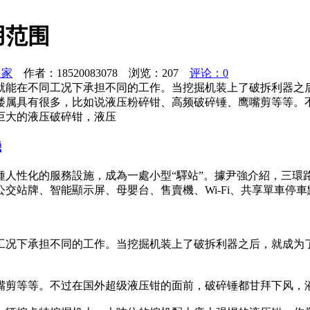
用范围
之家
作者：18520083078 浏览：
207
评论：0
就能在不同工况下承担不同的工作。当挖掘机装上了破拆利器之
楼属具有很多，比如说液压粉碎钳、高频破碎锤、鹰嘴剪等等。
巨大的液压破碎钳，液压
機
種人性化的服務設施，成為一處小型“驛站”。據尹強介紹，三環
交站牌、智能顯示屏、母嬰台、售賣機、Wi-Fi、共享單車停
工况下承担不同的工作。当挖掘机装上了破拆利器之后，就成为
嘴剪等等。不过在国外超级液压钳的面前，破碎锤都甘拜下风，