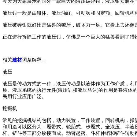
今天为大家展示的国外一款巨大的液压破碎钳，液压钳安装在
液压钳一般是由钳体、液压油缸、可动颚和固定颚、回转机构
液压破碎钳就好比是猛兽的獠牙，破坏力十足。它看上去还像
正在进行拆除工作的液压钳，仿佛是一个巨大的猛兽看到了猎
相关
建材
词条解释：
液压
液压是传动方式的一种，液压传动是以液体作为工作介质，利
质。液压系统的执行元件(液压缸和液压马达)的作用是将液体
民用行业应用广泛。
挖掘机
常见的挖掘机结构包括，动力装置，工作装置，回转机构，操
和用途可以区分为：履带式、轮胎式、步履式、全液压、半液
杆、铲斗等三部分铰接而成。动臂起落、斗杆伸缩和铲斗转动