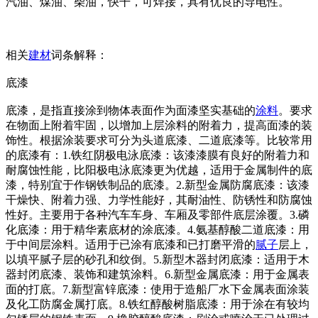
汽油、煤油、柴油，快干，可焊接，具有优良的导电性。
相关
建材
词条解释：
底漆
底漆，是指直接涂到物体表面作为面漆坚实基础的
涂料
。要求
在物面上附着牢固，以增加上层涂料的附着力，提高面漆的装
饰性。根据涂装要求可分为头道底漆、二道底漆等。比较常用
的底漆有：1.铁红阴极电泳底漆：该漆漆膜有良好的附着力和
耐腐蚀性能，比阳极电泳底漆更为优越，适用于金属制件的底
漆，特别宜于作钢铁制品的底漆。2.新型金属防腐底漆：该漆
干燥快、附着力强、力学性能好，其耐油性、防锈性和防腐蚀
性好。主要用于各种汽车车身、车厢及零部件底层涂覆。3.磷
化底漆：用于精华素底材的涂底漆。4.氨基醇酸二道底漆：用
于中间层涂料。适用于已涂有底漆和已打磨平滑的
腻子
层上，
以填平腻子层的砂孔和纹倒。5.新型木器封闭底漆：适用于木
器封闭底漆、装饰和建筑涂料。6.新型金属底漆：用于金属表
面的打底。7.新型富锌底漆：使用于造船厂水下金属表面涂装
及化工防腐金属打底。8.铁红醇酸树脂底漆：用于涂在有较均