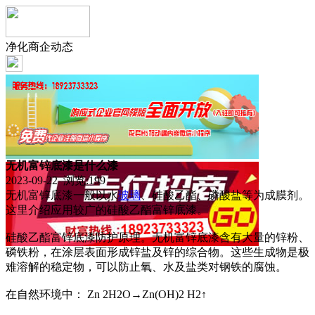
净化商企动态
无机富锌底漆是什么漆
2023-09-22 浏览:
199
无机富锌底漆一般以水
玻璃
、硅酸乙酯、磷酸盐等为成膜剂。
这里介绍应用较广的硅酸乙酯富锌底漆。
硅酸乙酯富锌底漆防护原理。无机富锌底漆含有大量的锌粉、
磷铁粉，在涂层表面形成锌盐及锌的综合物。这些生成物是极
难溶解的稳定物，可以防止氧、水及盐类对钢铁的腐蚀。
在自然环境中： Zn 2H2O→Zn(OH)2 H2↑