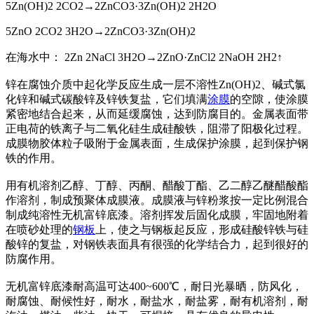
5Zn(OH)2 2CO2→2ZnCO3·3Zn(OH)2 2H2O
5ZnO 2CO2 3H2O→2ZnCO3·3Zn(OH)2
在海水中： 2Zn 2NaCl 3H2O→2ZnO·ZnCl2 2NaOH 2H2↑
锌在腐蚀介质中起化学反应生成一层不溶性Zn(OH)2、碱式氯
化锌和碱式碳酸锌及锌铁复盐，它们填满
涂膜
的空隙，使涂膜
紧密地结合起来，从而延缓腐蚀，达到防腐目的。金属表面带
正电荷的铁离子与二氧化硅生成硅酸铁，阻滞了阳极化过程。
成膜物胶体粒子吸附于金属表面，生成保护涂膜，起到保护钢
铁的作用。
用有机溶剂乙醇、丁醇、丙酮、醋酸丁酯、乙二醇乙醚醋酸酯
作溶剂，制成预聚体成膜液。成膜液与锌粉浆按一定比例混合
制成纯溶性无机富锌底漆。溶剂挥发后固化成膜，牢固地附着
在喷砂处理的
钢板
上，使之与钢板起反应，形成硅酸锌铁与硅
酸锌的复盐，对钢铁表面具有很强的化学结合力，起到很好的
防腐作用。
无机富锌底漆耐高温可达400~600℃，耐日光暴晒，防风化，
耐腐蚀、耐候性好，耐水，耐盐水，耐盐雾，耐有机溶剂，耐