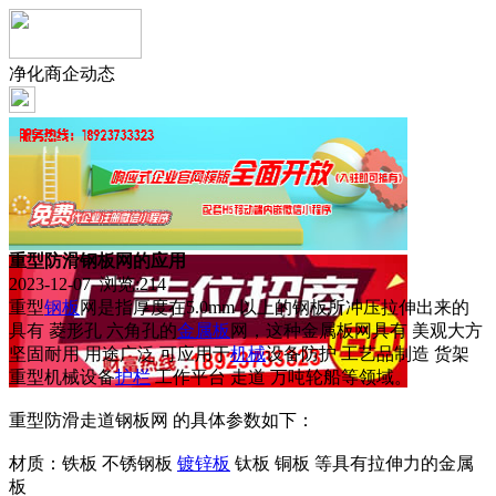
净化商企动态
重型防滑钢板网的应用
2023-12-07 浏览:
214
重型
钢板
网是指厚度在5.0mm 以上的钢板所冲压拉伸出来的
具有 菱形孔 六角孔的
金属板
网，这种金属板网具有 美观大方
坚固耐用 用途广泛 可应用于
机械
设备防护 工艺品制造 货架
重型机械设备
护栏
工作平台 走道 万吨轮船等领域。
重型防滑走道钢板网 的具体参数如下：
材质：铁板 不锈钢板
镀锌板
钛板 铜板 等具有拉伸力的金属
板