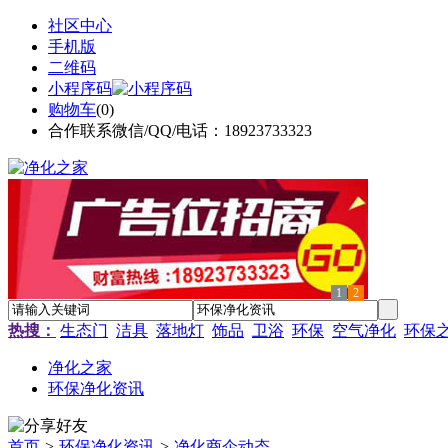
社区中心
手机版
二维码
小程序码
购物车
(
0
)
合作联系微信/QQ/电话：18923733323
1
2
热搜：
生态门
洁具
落地灯
饰品
卫浴
环保
空气净化
环保
净化之家
环保净化资讯
首页
>
环保净化资讯
>
净化商企动态