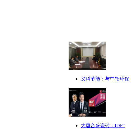
义科节能：与中铝环保
大唐合盛瓷砖：IDF“