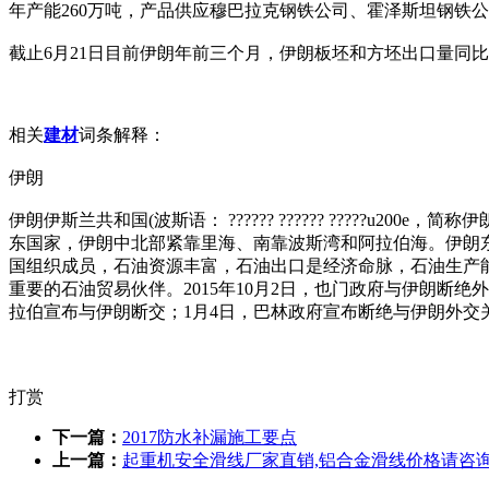
年产能260万吨，产品供应穆巴拉克钢铁公司、霍泽斯坦钢铁
截止6月21日目前伊朗年前三个月，伊朗板坯和方坯出口量同比分别增
相关
建材
词条解释：
伊朗
伊朗伊斯兰共和国(波斯语： ?????? ?????? ?????
东国家，伊朗中北部紧靠里海、南靠波斯湾和阿拉伯海。伊朗
国组织成员，石油资源丰富，石油出口是经济命脉，石油生产能
重要的石油贸易伙伴。2015年10月2日，也门政府与伊朗断绝
拉伯宣布与伊朗断交；1月4日，巴林政府宣布断绝与伊朗外交关
打赏
下一篇：
2017防水补漏施工要点
上一篇：
起重机安全滑线厂家直销,铝合金滑线价格请咨