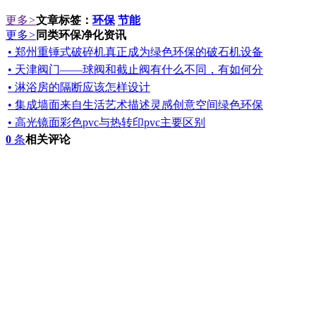
更多
>
文章标签：
环保
节能
更多
>
同类环保净化资讯
• 郑州重锤式破碎机真正成为绿色环保的破石机设备
• 天津阀门——球阀和截止阀有什么不同，有如何分
• 淋浴房的隔断应该怎样设计
• 集成墙面来自生活艺术描述灵感创意空间绿色环保
• 高光镜面彩色pvc与热转印pvc主要区别
0
条
相关评论