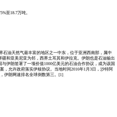
%至18.7万吨。
大国，地处世界石油天然气最丰富的地区之一中东，位于亚洲西南部，属中
拜疆和亚美尼亚为邻，西界土耳其和伊拉克。伊朗也是石油输出
与伊朗签署了一项价值1000亿美元的石油合作协议，成为该国
案，允许政府落实伊核协议。当地时间2016年1月3日，沙特阿
，伊朗网速排名全球倒数第三。[1]