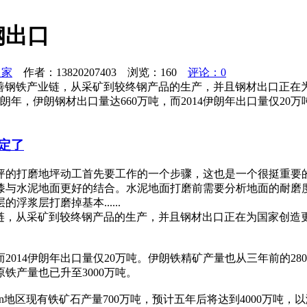
钢出口
之家
作者：13820207403 浏览：
160
评论：0
努力完善钢铁产业链，从采矿到较终钢产品的生产，并且钢材出口
，伊朗钢材出口量达660万吨，而2014伊朗年出口量仅20万吨
定了
坪的打磨地坪动工首先要工作的一个步骤，这也是一个很挺重要
漆与水泥地面更好的结合。水泥地面打磨前需要分析地面的耐磨
浆层打磨掉基本......
铁产业链，从采矿到较终钢产品的生产，并且钢材出口正在为国家
，而2014伊朗年出口量仅20万吨。伊朗铁精矿产量也从三年前的2
原铁产量也已升至3000万吨。
gan地区现有铁矿石产量700万吨，预计五年后将达到4000万吨，