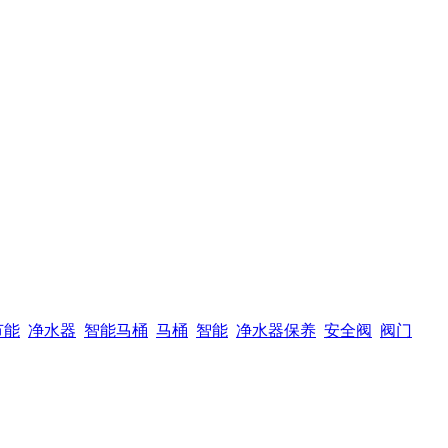
节能
净水器
智能马桶
马桶
智能
净水器保养
安全阀
阀门