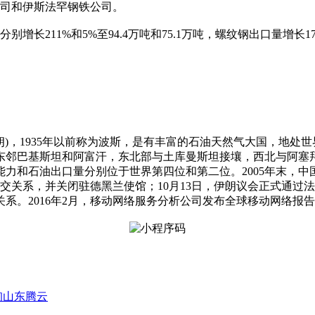
公司和伊斯法罕钢铁公司。
长211%和5%至94.4万吨和75.1万吨，螺纹钢出口量增长175
u200e，简称伊朗)，1935年以前称为波斯，是有丰富的石油天然气
东邻巴基斯坦和阿富汗，东北部与土库曼斯坦接壤，西北与阿塞
力和石油出口量分别位于世界第四位和第二位。2005年末，中国
外交关系，并关闭驻德黑兰使馆；10月13日，伊朗议会正式通过法
系。2016年2月，移动网络服务分析公司发布全球移动网络报告
询山东腾云