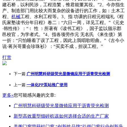
建石桥，以利民涉，工程浩繁，惟君能董其役。”2、今亦指生
产、制造部门用比较大而复杂的设备进行的工作，如：土木工
程、
机械
工程、水利工程等。3、指 功课的日程元程端礼《程
氏家塾读书分年日程》卷二：“六日一周，详见工程。”《元史
·韩性传》：“﹝ 性 ﹞所著有《读书工程》，国子监以颁示郡
邑校官，为学者式。”4、指各项劳作元 无名氏 《来生债》第
一折：“只怕睡着了误了工程，因此上我唱歌呾曲。”《古今小
说·蒋兴哥重会珍珠衫》：“买卖不成，担误工程。”
打赏
下一篇:
广州明慧科研级荧光显微镜应用于沥青荧光检测
上一篇:
一体化PP泵站推广使用
更多»
您可能感兴趣的文章:
广州明慧科研级荧光显微镜应用于沥青荧光检测
新型高效重型细碎机该如何选择合适的生产厂家
美阁门窗荣获铝门窗 “创新性品牌”引领门窗行业创新升