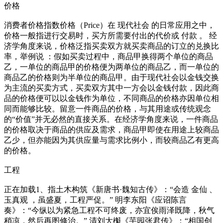
价格
消费者价格指数价格（Price）在 现代社会 的日常应用之中，
价格一般指进行交易时，买方所需要付出的代价或 付款 。 经
济学角度来说，价格泛指买卖双方就买卖商品的订立的兑换比
率，举例说 ：假如买卖过程中，商品甲换得两个单位的商品
乙，一单位的商品甲的价格便为两单位的商品乙，而一单位的
商品乙的价格则为半单位的商品甲。由于现代社会以金钱交换
为主流的买卖方式，买卖双方其中一方会以金钱付款，因此商
品的价格便可以以金钱作为单位，不同商品的价格亦因单位相
同而能够比较。留意一件商品的价格，与其用途或传统观念
的“价值”并无必然的直接关系。在经济学角度来说，一件商品
的价格取决于商品的供应及需求，商品甲即使在用途上较商品
乙少，但亦能因为其供应量与需求比例小，而较商品乙有更高
的价格。
工程
正在加载1、指土木构筑《新唐书·魏知古传》：“会造 金仙 、
玉真观 ，虽盛夏，工程严促。” 明李东阳《应诏陈言
奏》：“今纵以为紧急工程不可终废，亦宜俟雨泽既降，秋气
稍凉，然后再图修治。” 清刘大櫆《芋园张君传》：“相国创