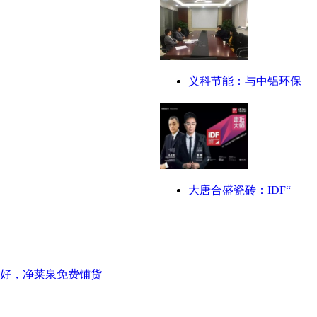
义科节能：与中铝环保
大唐合盛瓷砖：IDF“
好，净莱泉免费铺货