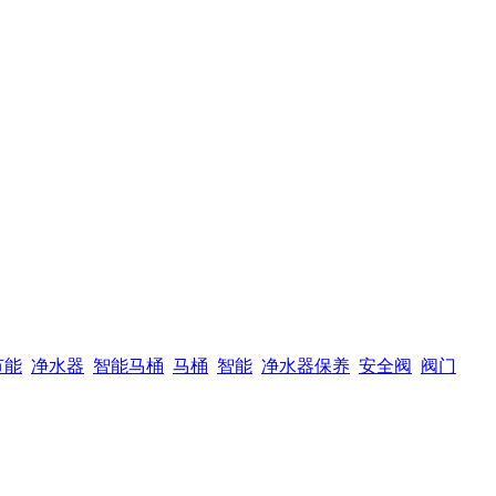
节能
净水器
智能马桶
马桶
智能
净水器保养
安全阀
阀门