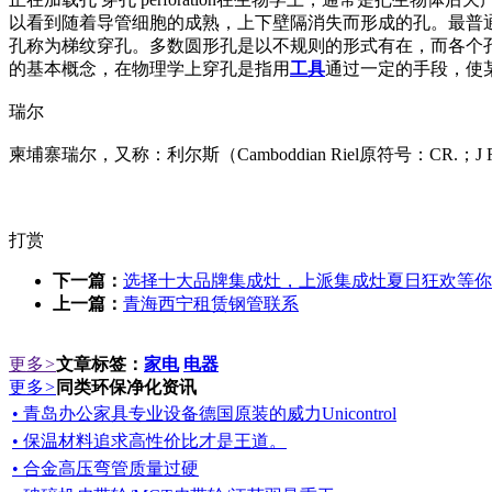
以看到随着导管细胞的成熟，上下壁隔消失而形成的孔。最普
孔称为梯纹穿孔。多数圆形孔是以不规则的形式有在，而各个
的基本概念，在物理学上穿孔是指用
工具
通过一定的手段，使
瑞尔
柬埔寨瑞尔，又称：利尔斯（Camboddian Riel原符号：CR.；
打赏
下一篇：
选择十大品牌集成灶，上派集成灶夏日狂欢等你
上一篇：
青海西宁租赁钢管联系
更多
>
文章标签：
家电
电器
更多
>
同类环保净化资讯
• 青岛办公家具专业设备德国原装的威力Unicontrol
• 保温材料追求高性价比才是王道。
• 合金高压弯管质量过硬