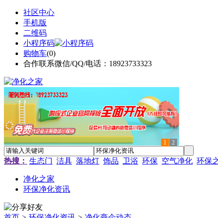
社区中心
手机版
二维码
小程序码
购物车
(
0
)
合作联系微信/QQ/电话：18923733323
1
2
热搜：
生态门
洁具
落地灯
饰品
卫浴
环保
空气净化
环保
净化之家
环保净化资讯
首页
>
环保净化资讯
>
净化商企动态