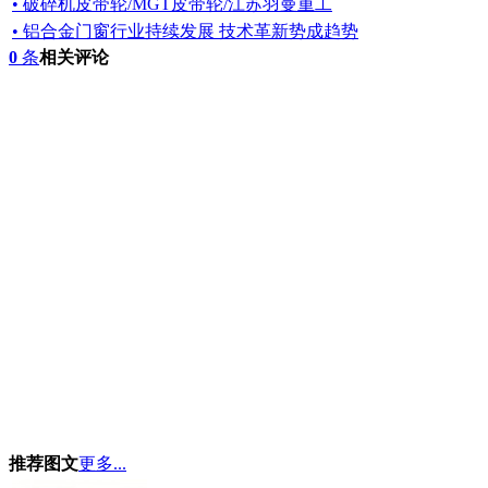
• 破碎机皮带轮/MGT皮带轮/江苏羽曼重工
• 铝合金门窗行业持续发展 技术革新势成趋势
0
条
相关评论
推荐图文
更多...