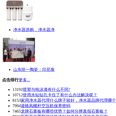
净水器选购，净水器净
山东统一陶瓷：印尼泰
点击排行
更多...
1319
1
喷塑与电泳漆有什么不同?
1071
2
使用水钻钻孔卡住了有什么办法解决呢？
815
3
家用净水器代理什么牌子较好，净水器品牌代理哪个
799
4
凌格风螺杆空压机保养密码
746
5
龙牌石膏板有哪些优势？如何分辨真假石膏板？