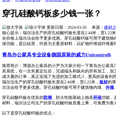
穿孔硅酸钙板多少钱一张？
更新日期：2024-03-20 来源：
建材
核心提示：瑞尔法生产的穿孔硅酸钙板长度在2.44米，宽1.
在价格上瑞尔法会给予更多优惠。穿孔硅酸钙板可用于建筑物
保功能，是以硅质，钙质为主要原材料，以矿物纤维或纤维素
青岛办公家具专业设备德国原装的威力Unicontrol6
推荐简介：博源办公家具的小尹为大家介绍一下青岛办公家具厂
具系统，在一次夹紧定位后，完成端头和纵向的所有加工，加
成大量的订单，真正实现了先进的加工模式;3，更高的设备利用率：先
瑞尔法生产的穿孔硅酸钙板长度在2.44米，宽1.22米，
板材
的厚
尔法会给予更多优惠。穿孔硅酸钙板可用于建筑物内墙、
外墙
穿孔硅酸钙板在优良的
防潮
，防火性能基础上独具
环保
功能，
材料，瑞尔法公司生产的穿孔硅酸钙板质量上乘，可免费为客
以下是穿孔硅酸钙板的优点：