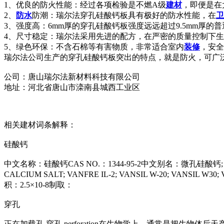
1、优良的防火性能：经过各项检验是不燃A级
建材
，即便是在
2、
防水
防潮：瑞尔法穿孔硅酸钙板具有极好的防水性能，在
卫
3、强度高：6mm厚的穿孔硅酸钙板强度远远超过9.5mm厚的
4、尺寸稳定：瑞尔法采用先进的配方，在严密的质量控制下
5、绿色环保：不含石棉等有害物质，非常适合室内
装修
，安全
瑞尔法公司生产的穿孔硅酸钙板突出的特点，就是防火，可广泛
公司：唐山瑞尔法新材料科技有限公司
地址：河北省唐山市滦南县城西工业区
相关建材词条解释：
硅酸钙
中文名称：硅酸钙CAS NO.：1344-95-2中文别名：微孔硅酸钙; 活
CALCIUM SALT; VANFRE IL-2; VANSIL W-20; VANSIL 
积：2.5×10-8制取：
穿孔
正在加载孔 穿孔 perforation在生物学上，通常是把