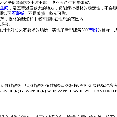
大火里仍能保持3小时不燃，也不会产生有毒烟雾。
生间
，浴室等湿度较大的地方，仍能保持板材的稳定性，不会膨
普通纸面
石膏板
，不易破损，坚实可靠。
生产，板材的湿涨和干缩率控制在理想的范围内。
环保。
用于对防火有要求的场所，实现了新型建筑50%
节能
的目标，
性硅酸钙; 无水硅酸钙;偏硅酸钙;; 钙标样; 有机金属钙标准溶液；英文名称：
W30; VANSIL(R) G; VANSIL(R) W10; VANSIL W-10; WO
生物体后天产生的孔称为穿孔。除了由正常的组织分化而产生的孔外