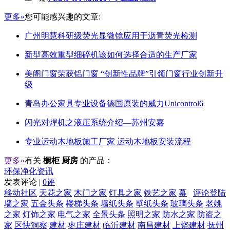
更多»
您可能感兴趣的文章:
广州明慧科研级荧光显微镜应用于沥青荧光检测
新型高效重型细碎机该如何选择合适的生产厂家
美阁门窗荣获铝门窗 “创新性品牌”引领门窗行业创新升
级
青岛办公家具专业设备德国原装的威力Unicontrol6
闪光对焊机之液压系统介绍—苏州安嘉
专业运动木地板施工厂家 运动木地板安装流程
更多»
有关
橱柜 厨房
的产品：
环保净化资讯
发表评论 |
0评
移动社区
天花之家
木门之家
灯具之家
铁艺之家
幕
评论登陆
墙之家
五金头条
楼梯头条
墙纸头条
壁纸头条
玻璃头条
老姚
之家
灯饰之家
电气之家
全景头条
照明之家
防水之家
防盗之
家
区快洞察
建材
枣庄建材
临沂建材
南昌建材
上饶建材
抚州