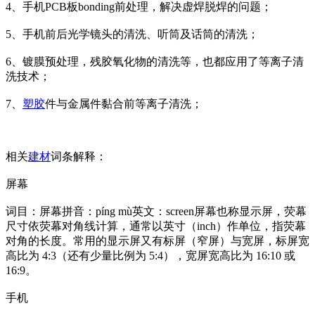
4、手机PCB板bonding前处理，解决虚焊脱焊的问题；
5、手机前后光学镜头的清洗、听筒及话筒的清洗；
6、镀膜预处理，残胶氧化物的清洗等，也都应用了等离子清
洗技术；
7、
塑胶
件与金属件黏合前等离子清洗；
相关
建材
词条解释：
屏幕
词目：屏幕拼音：píng mù英文：screen屏幕也称显示屏，荧幕
尺寸依荧幕对角线计算，通常以英寸（inch）作单位，指荧幕
对角的长度。常用的显示屏又有标屏（窄屏）与宽屏，标屏宽
高比为 4:3（还有少量比例为 5:4），宽屏宽高比为 16:10 或
16:9。
手机