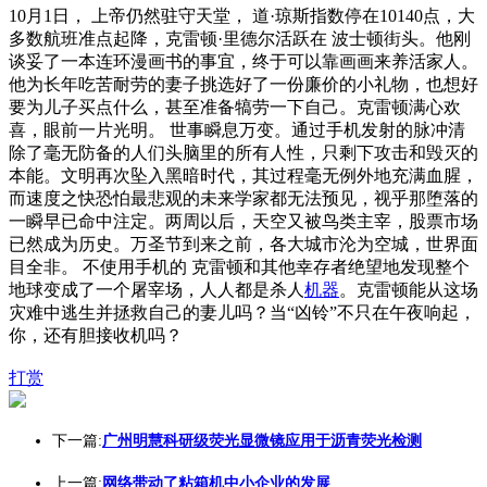
10月1日， 上帝仍然驻守天堂， 道·琼斯指数停在10140点，大
多数航班准点起降，克雷顿·里德尔活跃在 波士顿街头。他刚
谈妥了一本连环漫画书的事宜，终于可以靠画画来养活家人。
他为长年吃苦耐劳的妻子挑选好了一份廉价的小礼物，也想好
要为儿子买点什么，甚至准备犒劳一下自己。克雷顿满心欢
喜，眼前一片光明。 世事瞬息万变。通过手机发射的脉冲清
除了毫无防备的人们头脑里的所有人性，只剩下攻击和毁灭的
本能。文明再次坠入黑暗时代，其过程毫无例外地充满血腥，
而速度之快恐怕最悲观的未来学家都无法预见，视乎那堕落的
一瞬早已命中注定。两周以后，天空又被鸟类主宰，股票市场
已然成为历史。万圣节到来之前，各大城市沦为空城，世界面
目全非。 不使用手机的 克雷顿和其他幸存者绝望地发现整个
地球变成了一个屠宰场，人人都是杀人
机器
。克雷顿能从这场
灾难中逃生并拯救自己的妻儿吗？当“凶铃”不只在午夜响起，
你，还有胆接收机吗？
打赏
下一篇:
广州明慧科研级荧光显微镜应用于沥青荧光检测
上一篇:
网络带动了粘箱机中小企业的发展