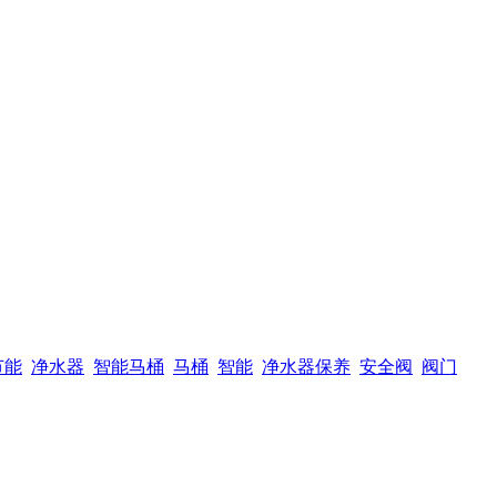
节能
净水器
智能马桶
马桶
智能
净水器保养
安全阀
阀门