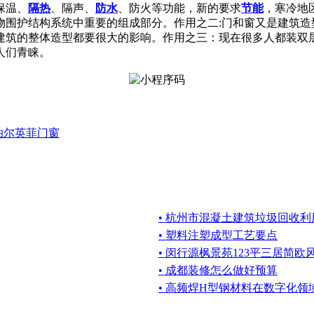
保温、
隔热
、隔声、
防水
、防火等功能，新的要求
节能
，寒冷地
物围护结构系统中重要的组成部分。作用之二:门和窗又是建筑造
建筑的整体造型都要很大的影响。作用之三：现在很多人都装双
人们青睐。
泊尔英菲门窗
• 杭州市混凝土建筑垃圾回收
• 塑料注塑成型工艺要点
• 闵行源枫景苑123平三居简
• 成都装修怎么做好预算
• 高频焊H型钢材料在数字化领