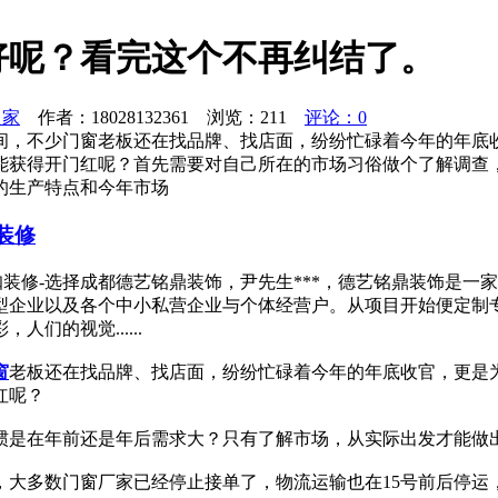
好呢？看完这个不再纠结了。
之家
作者：18028132361 浏览：
211
评论：0
时间，不少门窗老板还在找品牌、找店面，纷纷忙碌着今年的年
能获得开门红呢？首先需要对自己所在的市场习俗做个了解调查
的生产特点和今年市场
装修
网咖装修-选择成都德艺铭鼎装饰，尹先生***，德艺铭鼎装饰是
型企业以及各个中小私营企业与个体经营户。从项目开始便定制
们的视觉......
窗
老板还在找品牌、找店面，纷纷忙碌着今年的年底收官，更是
红呢？
惯是在年前还是年后需求大？只有了解市场，从实际出发才能做
，大多数门窗厂家已经停止接单了，物流运输也在15号前后停运