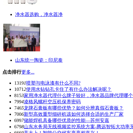
净水器选购，净水器净
山东统一陶瓷：印尼泰
点击排行
更多...
1319
1
喷塑与电泳漆有什么不同?
1071
2
使用水钻钻孔卡住了有什么办法解决呢？
815
3
家用净水器代理什么牌子较好，净水器品牌代理哪个
799
4
凌格风螺杆空压机保养密码
746
5
龙牌石膏板有哪些优势？如何分辨真假石膏板？
700
6
新型高效重型细碎机该如何选择合适的生产厂家
699
7
储能焊机具备哪些优质的性能—苏州安嘉
679
8
山东水务局无线视频监控系统方案-腾远智拓大功率
666
9
高大上！智能公交候车亭亮相嘉兴！