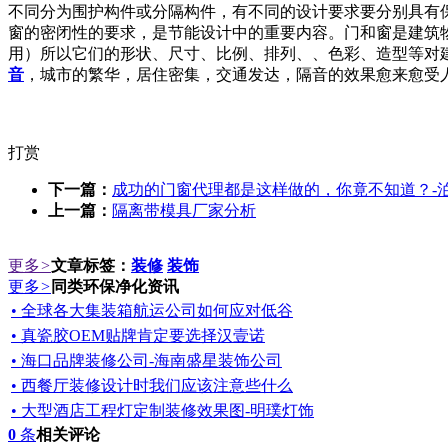
不同分为围护构件或分隔构件，有不同的设计要求要分别具有
窗的密闭性的要求，是节能设计中的重要内容。门和窗是建筑
用）所以它们的形状、尺寸、比例、排列、、色彩、造型等对
音
，城市的繁华，居住密集，交通发达，隔音的效果愈来愈受
打赏
下一篇：
成功的门窗代理都是这样做的，你竟不知道？-
上一篇：
隔离带模具厂家分析
更多
>
文章标签：
装修
装饰
更多
>
同类环保净化资讯
• 全球各大集装箱航运公司如何应对低谷
• 真瓷胶OEM贴牌肯定要选择汉壹诺
• 海口品牌装修公司-海南盛星装饰公司
• 西餐厅装修设计时我们应该注意些什么
• 大型酒店工程灯定制装修效果图-明璞灯饰
0
条
相关评论