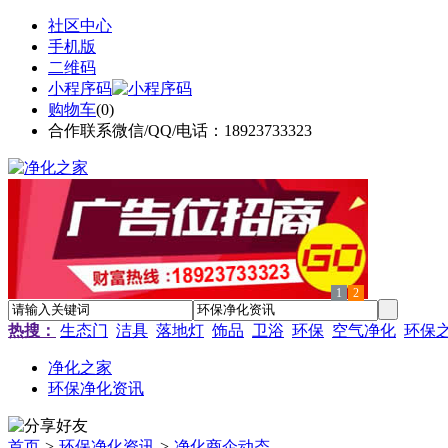
社区中心
手机版
二维码
小程序码
购物车
(
0
)
合作联系微信/QQ/电话：18923733323
1
2
热搜：
生态门
洁具
落地灯
饰品
卫浴
环保
空气净化
环保
净化之家
环保净化资讯
首页
>
环保净化资讯
>
净化商企动态