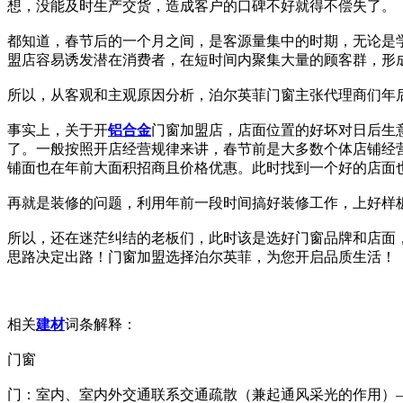
想，没能及时生产交货，造成客户的口碑不好就得不偿失了。
都知道，春节后的一个月之间，是客源量集中的时期，无论是
盟店容易诱发潜在消费者，在短时间内聚集大量的顾客群，形
所以，从客观和主观原因分析，泊尔英菲门窗主张代理商们年
事实上，关于开
铝合金
门窗加盟店，店面位置的好坏对日后生
了。一般按照开店经营规律来讲，春节前是大多数个体店铺经
铺面也在年前大面积招商且价格优惠。此时找到一个好的店面
再就是装修的问题，利用年前一段时间搞好装修工作，上好样
所以，还在迷茫纠结的老板们，此时该是选好门窗品牌和店面
思路决定出路！门窗加盟选择泊尔英菲，为您开启品质生活！
相关
建材
词条解释：
门窗
门：室内、室内外交通联系交通疏散（兼起通风采光的作用）