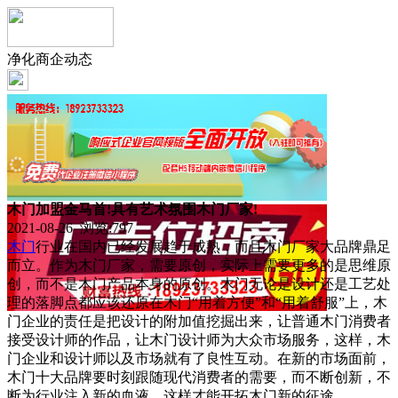
净化商企动态
木门加盟金马首!具有艺术氛围木门厂家!
2021-08-26 浏览:
797
木门
行业在国内已经发展趋于成熟，而且木门厂家大品牌鼎足
而立。作为木门厂家，需要原创，实际上需要更多的是思维原
创，而不是木门产品本身的原创。木门无论是设计还是工艺处
理的落脚点都应该还原在木门“用着方便”和“用着舒服”上，木
门企业的责任是把设计的附加值挖掘出来，让普通木门消费者
接受设计师的作品，让木门设计师为大众市场服务，这样，木
门企业和设计师以及市场就有了良性互动。在新的市场面前，
木门十大品牌要时刻跟随现代消费者的需要，而不断创新，不
断为行业注入新的血液，这样才能开拓木门新的征途。