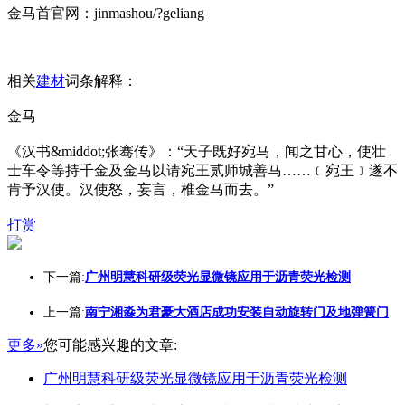
金马首官网：jinmashou/?geliang
相关
建材
词条解释：
金马
《汉书&middot;张骞传》：“天子既好宛马，闻之甘心，使壮
士车令等持千金及金马以请宛王贰师城善马……﹝宛王﹞遂不
肯予汉使。汉使怒，妄言，椎金马而去。”
打赏
下一篇:
广州明慧科研级荧光显微镜应用于沥青荧光检测
上一篇:
南宁湘淼为君豪大酒店成功安装自动旋转门及地弹簧门
更多»
您可能感兴趣的文章:
广州明慧科研级荧光显微镜应用于沥青荧光检测