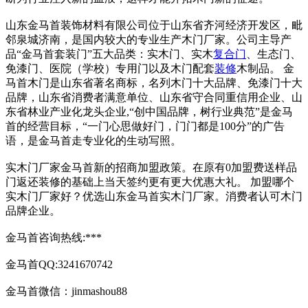
山东金马首装饰材料有限公司位于山东省齐河经济开发区，毗
邻泉城济南，是国内较大的专业生产木门厂家。公司主导产
品“金马首套装门”五大品类：实木门、实木
复合门
、生态门、
免漆门、医院（学校）专用门以及木门配套
装修
木制品。 金
马首木门是山东省著名商标，名列木门十大品牌、免漆门十大
品牌，山东省消费者满意单位、山东省守合同重信用企业、山
东省林业产业化龙头企业,“创中国品牌，树行业典范”是金马
首的经营目标，“一门心思做好门，门门都是100分”的广告
语，是金马首走专业化的生动写照。
实木门厂家金马首新的招商加盟政策。在原有0加盟费送样品
门返还装修的基础上当天签约更有更大优惠大礼。 加盟哪个
实木门厂家好？优选山东金马首实木门厂家。消费者认可木门
品牌企业。
金马首咨询热线:***
金马首QQ:3241670742
金马首微信：jinmashou88