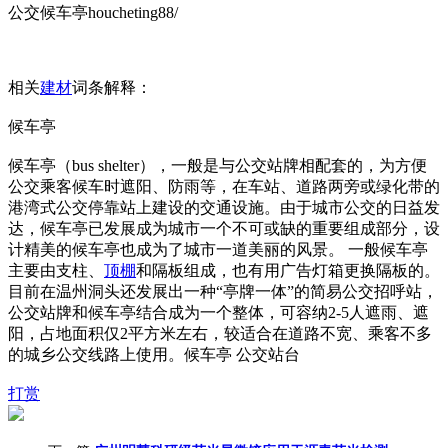
公交候车亭houcheting88/
相关
建材
词条解释：
候车亭
候车亭（bus shelter），一般是与公交站牌相配套的，为方便
公交乘客候车时遮阳、防雨等，在车站、道路两旁或绿化带的
港湾式公交停靠站上建设的交通设施。由于城市公交的日益发
达，候车亭已发展成为城市一个不可或缺的重要组成部分，设
计精美的候车亭也成为了城市一道美丽的风景。 一般候车亭
主要由支柱、
顶棚
和隔板组成，也有用广告灯箱更换隔板的。
目前在温州洞头还发展出一种“亭牌一体”的简易公交招呼站，
公交站牌和候车亭结合成为一个整体，可容纳2-5人遮雨、遮
阳，占地面积仅2平方米左右，较适合在道路不宽、乘客不多
的城乡公交线路上使用。候车亭 公交站台
打赏