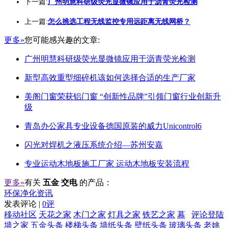
下一篇:
广州明慧科研级荧光显微镜应用于沥青荧光检测
上一篇:
怎么挑选工程无线监控专用远距离无线网桥？
更多»
您可能感兴趣的文章:
广州明慧科研级荧光显微镜应用于沥青荧光检测
新型高效重型细碎机该如何选择合适的生产厂家
美阁门窗荣获铝门窗 “创新性品牌”引领门窗行业创新升
级
青岛办公家具专业设备德国原装的威力Unicontrol6
闪光对焊机之液压系统介绍—苏州安嘉
专业运动木地板施工厂家 运动木地板安装流程
更多»
有关
五金 交电
的产品：
环保净化资讯
发表评论 |
0评
移动社区
天花之家
木门之家
灯具之家
铁艺之家
幕
评论登陆
墙之家
五金头条
楼梯头条
墙纸头条
壁纸头条
玻璃头条
老姚