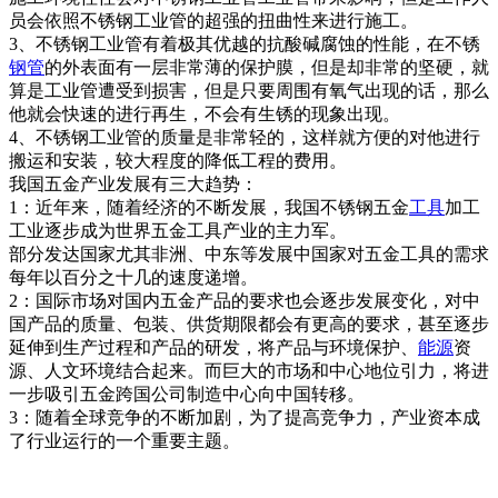
员会依照不锈钢工业管的超强的扭曲性来进行施工。
3、不锈钢工业管有着极其优越的抗酸碱腐蚀的性能，在不锈
钢管
的外表面有一层非常薄的保护膜，但是却非常的坚硬，就
算是工业管遭受到损害，但是只要周围有氧气出现的话，那么
他就会快速的进行再生，不会有生锈的现象出现。
4、不锈钢工业管的质量是非常轻的，这样就方便的对他进行
搬运和安装，较大程度的降低工程的费用。
我国五金产业发展有三大趋势：
1：近年来，随着经济的不断发展，我国不锈钢五金
工具
加工
工业逐步成为世界五金工具产业的主力军。
部分发达国家尤其非洲、中东等发展中国家对五金工具的需求
每年以百分之十几的速度递增。
2：国际市场对国内五金产品的要求也会逐步发展变化，对中
国产品的质量、包装、供货期限都会有更高的要求，甚至逐步
延伸到生产过程和产品的研发，将产品与环境保护、
能源
资
源、人文环境结合起来。而巨大的市场和中心地位引力，将进
一步吸引五金跨国公司制造中心向中国转移。
3：随着全球竞争的不断加剧，为了提高竞争力，产业资本成
了行业运行的一个重要主题。