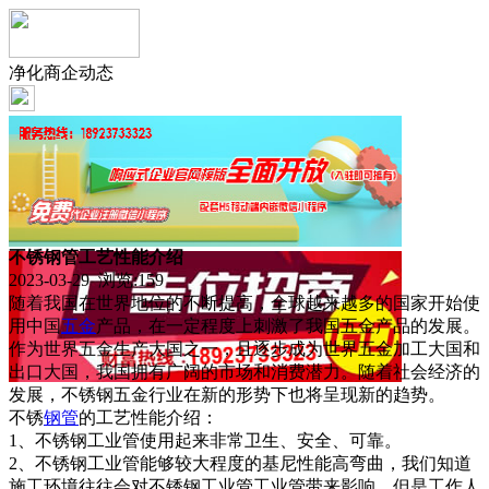
净化商企动态
不锈钢管工艺性能介绍
2023-03-29 浏览:
159
随着我国在世界地位的不断提高，全球越来越多的国家开始使
用中国
五金
产品，在一定程度上刺激了我国五金产品的发展。
作为世界五金生产大国之一，且逐步成为世界五金加工大国和
出口大国，我国拥有广阔的市场和消费潜力。随着社会经济的
发展，不锈钢五金行业在新的形势下也将呈现新的趋势。
不锈
钢管
的工艺性能介绍：
1、不锈钢工业管使用起来非常卫生、安全、可靠。
2、不锈钢工业管能够较大程度的基尼性能高弯曲，我们知道
施工环境往往会对不锈钢工业管工业管带来影响，但是工作人