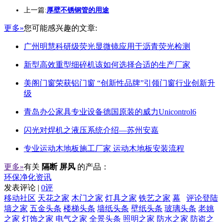
上一篇:
厚壁不锈钢管的用途
更多»
您可能感兴趣的文章:
广州明慧科研级荧光显微镜应用于沥青荧光检测
新型高效重型细碎机该如何选择合适的生产厂家
美阁门窗荣获铝门窗 “创新性品牌”引领门窗行业创新升
级
青岛办公家具专业设备德国原装的威力Unicontrol6
闪光对焊机之液压系统介绍—苏州安嘉
专业运动木地板施工厂家 运动木地板安装流程
更多»
有关
隔断 屏风
的产品：
环保净化资讯
发表评论 |
0评
移动社区
天花之家
木门之家
灯具之家
铁艺之家
幕
评论登陆
墙之家
五金头条
楼梯头条
墙纸头条
壁纸头条
玻璃头条
老姚
之家
灯饰之家
电气之家
全景头条
照明之家
防水之家
防盗之