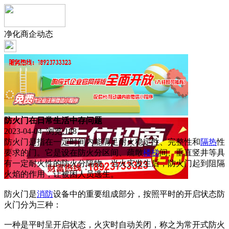
净化商企动态
防火门在日常生活中存问题
2023-04-04 浏览:
188
防火门是指在一定时间内能满足耐火稳定性、完整性和
隔热
性
要求的门。它是设在防火分区间、疏散
楼梯
间、垂直竖井等具
有一定耐火性的防火分隔物。当火灾发生后，防火门起到阻隔
火焰的作用，让被困人员逃生。
防火门是
消防
设备中的重要组成部分，按照平时的开启状态防
火门分为三种：
一种是平时呈开启状态，火灾时自动关闭，称之为常开式防火