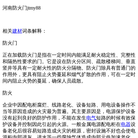
河南防火门jtmy88
相关
建材
词条解释：
防火门
正在加载防火门是指在一定时间内能满足耐火稳定性、完整性
和隔热性要求的门。它是设在防火分区间、疏散楼梯间、垂直
竖井等具有一定耐火性的防火分隔物。防火门除具有普通门的
作用外，更具有阻止火势蔓延和烟气扩散的作用，可在一定时
间内阻止火势的蔓延，确保人员疏散。
防火
企业中因配电柜腐烂、线路老化、设备短路、用电设备操作不
当等原因造成的火灾最为普遍。其主要原因是，电源保护设备
没有起到良好的防护作用，不能在发生
电气
短路的时候有效保
护设备并控制因此引起的火源。一般金属电源配电柜在
电器
设
备老化后很容易短路造成火灾的根源，密封设施不好也会使电
源柜内部进灰，进水等一些腐蚀气体造成内部元件加速老化。