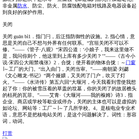
非金属
防水
、防尘、防火、防腐蚀配电箱对线路及电器设备起
到良好的保护作用。
关闭
关闭 guān bì1．指门闩，后泛指防御性的设施。2. 指心情，意
思是关闭自己不想与外界有任何联系。“宫垣关闭不可以不
修。”——《管子·八观》“宋四公道：‘小娘子，我来这里做不
是，我问你则个，他这里到上库有多少关闭？’”——《古今小
说·宋四公大闹禁魂张》2．合拢；使开着的物体合拢：～
门窗
∣～工厂的大门。“出入由门，关闭当审。”——南朝梁·刘勰
《文心雕龙·书记》“两个娅嬛，又关闭了门户，吹灭了灯
火。”——《水浒传》第五六回“大堰河，今天我看到雪使我想
起了你：你的被雪压着的草盖的坟墓，你的关闭了的故居檐头
的枯死的瓦菲。”——艾青·《大堰河——我的褓姆》诗3．指
企业、商店或学校等歇业或停办，关闭的主体也可以是虚拟的
如论坛、网站等：工厂～∣～了几所学校。4。是核电业专业术
语，意思不是把核电站关闭，是这个问题解决了。词性：形容
词，动词。
打赏