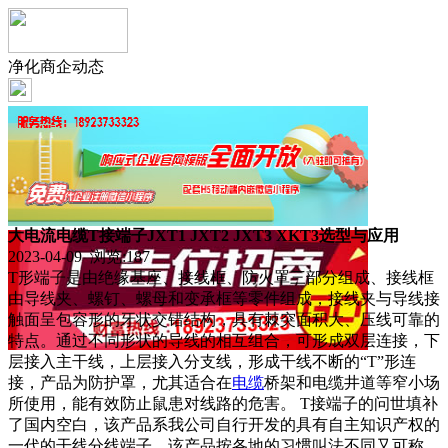
净化商企动态
大电流电缆T接端子JXT1 JXT2 JXT3 XKT3选型与应用
2023-04-09 浏览:
187
T形端子是由绝缘基座、接线框、防火罩三部分组成、接线框
由导线夹、螺钉、螺母和变承框等零件组成，接线夹与导线接
触面呈包容形的牙状交错结构，具有棘突面积大、压线可靠的
特点。通过不同形状的导线的相互组合，可形成双层连接，下
层接入主干线，上层接入分支线，形成干线不断的“T”形连
接，产品为防护罩，尤其适合在
电缆
桥架和电缆井道等窄小场
所使用，能有效防止鼠患对线路的危害。 T接端子的问世填补
了国内空白，该产品系我公司自行开发的具有自主知识产权的
一代的干线分线端子。该产品按各地的习惯叫法不同又可称