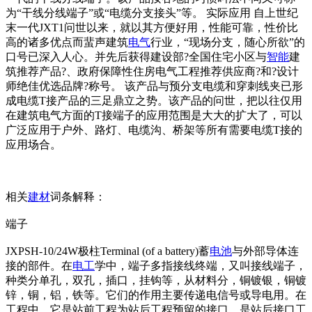
为“干线分线端子”或“电缆分支接头”等。 实际应用 自上世纪
末一代JXT1问世以来，就以其方便好用，性能可靠，性价比
高的诸多优点而蜚声建筑
电气
行业，“现场分支，随心所欲”的
口号已深入人心。并先后获得建设部?全国住宅小区与
智能
建
筑推荐产品?、政府保障性住房电气工程推荐供应商?和?设计
师绝佳优选品牌?称号。 该产品与预分支电缆和穿刺线夹已形
成电缆T接产品的三足鼎立之势。该产品的问世，把以往仅用
在建筑电气方面的T接端子的应用范围是大大的扩大了，可以
广泛应用于户外、路灯、电缆沟、桥架等所有需要电缆T接的
应用场合。
相关
建材
词条解释：
端子
JXPSH-10/24W极柱Terminal (of a battery)蓄
电池
与外部导体连
接的部件。在
电工
学中，端子多指接线终端，又叫接线端子，
种类分单孔，双孔，插口，挂钩等，从材料分，铜镀银，铜镀
锌，铜，铝，铁等。它们的作用主要传递电信号或导电用。在
工程中，它是站前工程为站后工程预留的接口，是站后接口工