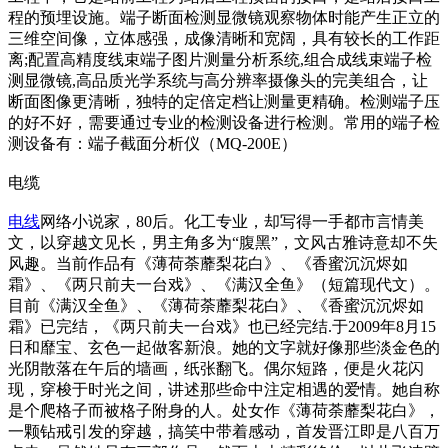
程的预埋设施。端子断面检测显微镜观察物体时能产生正立的
三维空间像，立体感强，成像清晰和宽阔，具有较长的工作距
离;配置高精度线束端子图片测量分析系统,组合成线束端子检
测显微镜,高品质光学系统与高分辨率摄像头的完美组合，让
断面图像更清晰，独特的定倍定档让测量更精确。检测端子压
的好不好，需要通过专业的检测设备进行检测。常用的端子检
测设备有：端子截面分析仪（MQ-200E）
电缆
电线
网络小说家，80后。化工专业，却写得一手都市言情美
文，以穿越文见长，男主角多为“腹黑”，文风古雅诗意却不失
风趣。当前作品有《薄荷荼蘼梨花白》、《香蜜沉沉烬如
霜》、《两只前夫一台戏》、《满汉全鱼》（短篇现代文）。
目前《满汉全鱼》、《薄荷荼蘼梨花白》、《香蜜沉沉烬如
霜》已完结，《两只前夫一台戏》也已经完结.于2009年8月15
日和靡宝、玄色一起做客新浪。她的文字就好像那些淡金色的
光阴散落在午后的墙画，纸张翻飞。偶尔短路，便是火花闪
现，穿梭于时光之间，讲述那些命中注定相遇的爱情。她自称
是个爬格子而被格子附身的人。处女作《薄荷荼蘼梨花白》，
一颗钻戒引发的穿越，搞笑中带着感动，首发晋江即是八百万