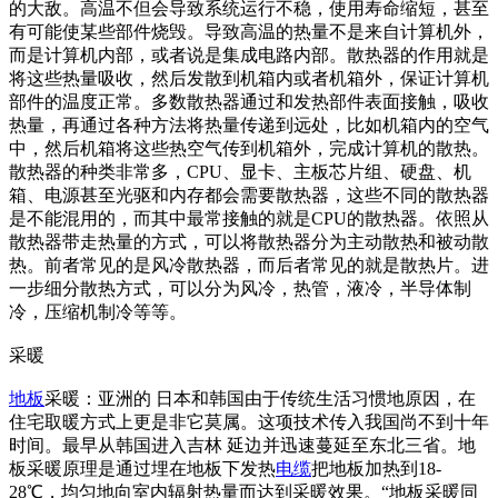
的大敌。高温不但会导致系统运行不稳，使用寿命缩短，甚至
有可能使某些部件烧毁。导致高温的热量不是来自计算机外，
而是计算机内部，或者说是集成电路内部。散热器的作用就是
将这些热量吸收，然后发散到机箱内或者机箱外，保证计算机
部件的温度正常。多数散热器通过和发热部件表面接触，吸收
热量，再通过各种方法将热量传递到远处，比如机箱内的空气
中，然后机箱将这些热空气传到机箱外，完成计算机的散热。
散热器的种类非常多，CPU、显卡、主板芯片组、硬盘、机
箱、电源甚至光驱和内存都会需要散热器，这些不同的散热器
是不能混用的，而其中最常接触的就是CPU的散热器。依照从
散热器带走热量的方式，可以将散热器分为主动散热和被动散
热。前者常见的是风冷散热器，而后者常见的就是散热片。进
一步细分散热方式，可以分为风冷，热管，液冷，半导体制
冷，压缩机制冷等等。
采暖
地板
采暖：亚洲的 日本和韩国由于传统生活习惯地原因，在
住宅取暖方式上更是非它莫属。这项技术传入我国尚不到十年
时间。最早从韩国进入吉林 延边并迅速蔓延至东北三省。地
板采暖原理是通过埋在地板下发热
电缆
把地板加热到18-
28℃，均匀地向室内辐射热量而达到采暖效果。“地板采暖同