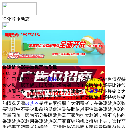
净化商企动态
采暖散热器要重视产品质量
2023-06-06 浏览:
157
今年四月底至今，随着
家装
时节的到来，暖通市场销售情况持
续火爆。据了解，以天津市场为例，今年的暖通市场要比往常
年热闹许多，尤其是五月中旬在天津举行了
采暖
行业展销会之
后，有不少消费者更是慕名而来，但是面对暖通市场持续热销
的情况天津
散热器
品牌专家提醒广大消费者，在采暖散热器购
买过程中不要被眼前的景象冲昏头脑依然要注重采暖散热器的
质量问题，因为部分采暖散热器厂家为扩大利润，将不合格的
采暖散热器利用采暖散热器厂家直销的机会推销出去，这样严
重损害了消费者的权益，天津散热器品牌专家提示采暖散热器