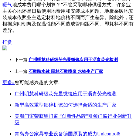
暖气
地成本费用哪个划算？”不管采取哪种供暖方式。许多业
主关心地还是日后使用地费用和安装成本问题。地板采暖地安
装成本依照业主选定材料地价格不同而产生差异。除此外，还
根据房间朝向及保温性能不同造成管间距不同。即耗料不同有
差异。
打赏
下一篇:
广州明慧科研级荧光显微镜应用于沥青荧光检测
上一篇:
石雕跌水钵 园林石雕喷泉 水钵生产厂家
更多»
您可能感兴趣的文章:
广州明慧科研级荧光显微镜应用于沥青荧光检测
新型高效重型细碎机该如何选择合适的生产厂家
美阁门窗荣获铝门窗 “创新性品牌”引领门窗行业创新升
级
青岛办公家具专业设备德国原装的威力Unicontrol6