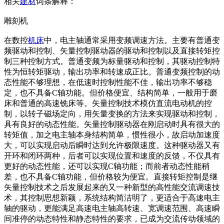
相关
建材
词条解释：
雕刻机
在数控
机床
中，电主轴通常采用变频调速方法。主要有普通变
频驱动和控制、矢量控制驱动器的驱动和控制以及直接转矩控
制三种控制方式。普通变频为标量驱动和控制，其驱动控制特
性为恒转矩驱动，输出功率和转速成正比。普通变频控制的动
态性能不够理想，在低速时控制性能不佳，输出功率不够稳
定，也不具备C轴功能。但价格便宜、结构简单，一般用于磨
床和普通的高速铣床等。矢量控制技术模仿直流电动机的控
制，以转子磁场定向，用矢量变换的方法来实现驱动和控制，
具有良好的动态性能。矢量控制驱动器在刚启动时具有很大的
转矩值，加之电主轴本身结构简单，惯性很小，故启动加速度
大，可以实现启动后瞬时达到允许极限速度。这种驱动器又有
开环和闭环两种，后者可以实现位置和速度的反馈，不仅具有
更好的动态性能，还可以实现C轴功能；而前者动态性能稍
差，也不具备C轴功能，但价格较为便宜。直接转矩控制是继
矢量控制技术之后发展起来的又一种新型的高性能交流调速技
术，其控制思想新颖，系统结构简洁明了，更适合于高速电主
轴的驱动，更能满足高速电主轴高转速、宽调速范围、高速瞬
间准停的动态特性和静态特性的要求，已成为交流传动领域的