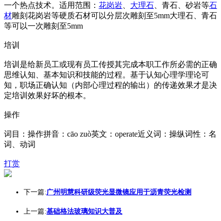
一个热点技术。适用范围：
花岗岩
、
大理石
、青石、砂岩等
石
材
雕刻花岗岩等硬质石材可以分层次雕刻至5mm大理石、青石
等可以一次雕刻至5mm
培训
培训是给新员工或现有员工传授其完成本职工作所必需的正确
思维认知、基本知识和技能的过程。基于认知心理学理论可
知，职场正确认知（内部心理过程的输出）的传递效果才是决
定培训效果好坏的根本。
操作
词目：操作拼音：cāo zuò英文：operate近义词：操纵词性：名
词、动词
打赏
下一篇:
广州明慧科研级荧光显微镜应用于沥青荧光检测
上一篇:
基础格法玻璃知识大普及