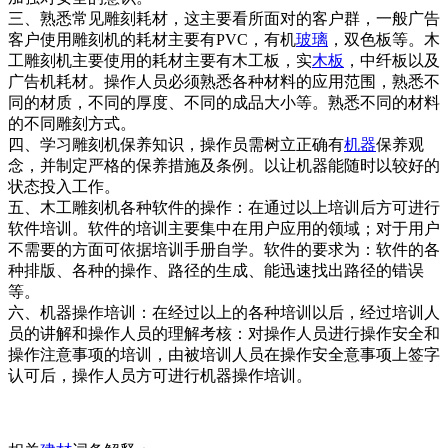
三、熟悉常见雕刻耗材，这主要看所面对的客户群，一般广告
客户使用雕刻机的耗材主要有PVC，有机
玻璃
，双色板等。木
工雕刻机主要使用的耗材主要有木工板，实
木板
，中纤板以及
广告机耗材。操作人员必须熟悉各种材料的应用范围，熟悉不
同的材质，不同的厚度、不同的成品大小等。熟悉不同的材料
的不同雕刻方式。
四、学习雕刻机保养知识，操作员需树立正确有
机器
保养观
念，并制定严格的保养措施及条例。以让机器能随时以较好的
状态投入工作。
五、木工雕刻机各种软件的操作：在通过以上培训后方可进行
软件培训。软件的培训主要集中在用户应用的领域；对于用户
不需要的方面可依据培训手册自学。软件的要求为：软件的各
种排版、各种的操作、路径的生成、能迅速找出路径的错误
等。
六、机器操作培训：在经过以上的各种培训以后，经过培训人
员的讲解和操作人员的理解考核：对操作人员进行操作安全和
操作注意事项的培训，由被培训人员在操作安全意事项上签字
认可后，操作人员方可进行机器操作培训。