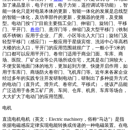
加了液晶显示，电子行程，电子力矩，遥控调试等功能），智
能一体化只是对电装本体的更新，智能一体化的发展是总线型
的智能一体化，及功率部件的更新，变频器的使用，及变频
型。电动门按“门”目前主要指工业门、伸缩门、旋转门、平移
门、平开门、
卷帘
门、悬浮门等，伸缩门及大型平移门（铁制
或不锈钢）应用于企业、厂房、小区等出入大门口；旋转门及
轻型平移门（感应门）一般应用于星级宾馆、洗浴中心等高档
大楼的出入口，平开门的应用范围就很广了，一般小于5米的
门口都可以应用平开门。卷帘门适用于商业门面、车库、商
场、医院、厂矿企业等公共场所或住宅，尤其是在门洞较大，
不便安装地面门体的地方，更加起到方便、快捷开启作用，如
用于车库门、商场防火卷帘门、飞机库门等。近年来各家企业
经过多年的实践专注开发研制电动门，研制出了多种提升方式
的电动门（直升式、滑升式、卷帘式、平移式），使该产品能
广泛适用于各类工矿厂房、车间、仓库、机房、车库等场合，
大大扩大了电动门的应用范围。
电机
直流电机电机（英文：Electric machinery，俗称“马达”）是指
依据电磁感应定律实现电能转换或传递的一种电磁装置。在电