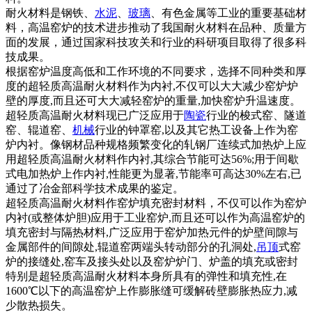
耐火材料是钢铁、
水泥
、
玻璃
、有色金属等工业的重要基础材
料，高温窑炉的技术进步推动了我国耐火材料在品种、质量方
面的发展，通过国家科技攻关和行业的科研项目取得了很多科
技成果。
根据窑炉温度高低和工作环境的不同要求，选择不同种类和厚
度的超轻质高温耐火材料作为内衬,不仅可以大大减少窑炉炉
壁的厚度,而且还可大大减轻窑炉的重量,加快窑炉升温速度。
超轻质高温耐火材料现已广泛应用于
陶瓷
行业的梭式窑、隧道
窑、辊道窑、
机械
行业的钟罩窑,以及其它热工设备上作为窑
炉内衬。像钢材品种规格频繁变化的轧钢厂连续式加热炉上应
用超轻质高温耐火材料作内衬,其综合节能可达56%;用于间歇
式电加热炉上作内衬,性能更为显著,节能率可高达30%左右,已
通过了冶金部科学技术成果的鉴定。
超轻质高温耐火材料作窑炉填充密封材料，不仅可以作为窑炉
内衬(或整体炉胆)应用于工业窑炉,而且还可以作为高温窑炉的
填充密封与隔热材料,广泛应用于窑炉加热元件的炉壁间隙与
金属部件的间隙处,辊道窑两端头转动部分的孔洞处,
吊顶
式窑
炉的接缝处,窑车及接头处以及窑炉炉门、炉盖的填充或密封
特别是超轻质高温耐火材料本身所具有的弹性和填充性,在
1600℃以下的高温窑炉上作膨胀缝可缓解砖壁膨胀热应力,减
少散热损失。