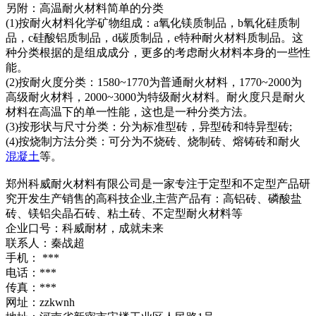
另附：高温耐火材料简单的分类
(1)按耐火材料化学矿物组成：a氧化镁质制品，b氧化硅质制
品，c硅酸铝质制品，d碳质制品，e特种耐火材料质制品。这
种分类根据的是组成成分，更多的考虑耐火材料本身的一些性
能。
(2)按耐火度分类：1580~1770为普通耐火材料，1770~2000为
高级耐火材料，2000~3000为特级耐火材料。耐火度只是耐火
材料在高温下的单一性能，这也是一种分类方法。
(3)按形状与尺寸分类：分为标准型砖，异型砖和特异型砖;
(4)按烧制方法分类：可分为不烧砖、烧制砖、熔铸砖和耐火
混凝土
等。
郑州科威耐火材料有限公司是一家专注于定型和不定型产品研
究开发生产销售的高科技企业,主营产品有：高铝砖、磷酸盐
砖、镁铝尖晶石砖、粘土砖、不定型耐火材料等
企业口号：科威耐材，成就未来
联系人：秦战超
手机： ***
电话：***
传真：***
网址：zzkwnh