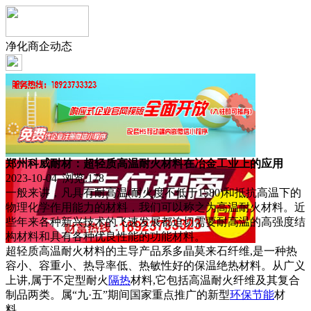
净化商企动态
郑州科威耐材：超轻质高温耐火材料在冶金工业上的应用
2023-10-04 浏览:
178
一般来讲，凡具有耐高温(耐火度不低于1580)和抵抗高温下的
物理化学作用能力的材料，我们可以称之为高温耐火材料。近
些年来各种新兴技术的飞速发展都迫切需要耐高温的高强度结
构材料和具有各种优良性能的功能材料。
超轻质高温耐火材料的主导产品系多晶莫来石纤维,是一种热
容小、容重小、热导率低、热敏性好的保温绝热材料。从广义
上讲,属于不定型耐火
隔热
材料,它包括高温耐火纤维及其复合
制品两类。属“九·五”期间国家重点推广的新型
环保
节能
材
料。