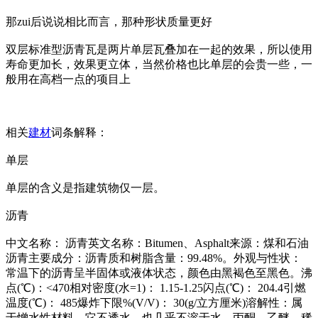
那zui后说说相比而言，那种形状质量更好
双层标准型沥青瓦是两片单层瓦叠加在一起的效果，所以使用
寿命更加长，效果更立体，当然价格也比单层的会贵一些，一
般用在高档一点的项目上
相关
建材
词条解释：
单层
单层的含义是指建筑物仅一层。
沥青
中文名称： 沥青英文名称：Bitumen、Asphalt来源：煤和石油
沥青主要成分：沥青质和树脂含量：99.48%。外观与性状：
常温下的沥青呈半固体或液体状态，颜色由黑褐色至黑色。沸
点(℃)：<470相对密度(水=1)： 1.15-1.25闪点(℃)： 204.4引燃
温度(℃)： 485爆炸下限%(V/V)： 30(g/立方厘米)溶解性：属
于憎水性材料，它不透水，也几乎不溶于水、丙酮、乙醚、稀