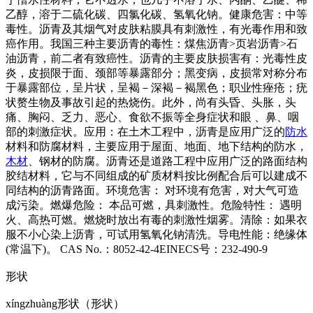
乙醇，溶于二硫化碳、四氯化碳、氢氧化钠。健康危害：中等
毒性。沥青及其烟气对皮肤粘膜具有刺激性，有光毒作用和致
癌作用。我国三种主要沥青的毒性：煤焦沥青>页岩沥青>石
油沥青，前二者有致癌性。沥青的主要皮肤损害有：光毒性皮
炎，皮损限于面、颈部等暴露部分；黑变病，皮损常对称分布
于暴露部位，呈片状，呈褐－深褐－褐黑色；职业性痤疮；疣
状赘生物及事故引起的热烧伤。此外，尚有头昏、头胀，头
痛、胸闷、乏力、恶心、食欲不振等全身症状和眼 、鼻、咽
部的刺激症状。应用：在土木工程中，沥青是应用广泛的
防水
材料和防腐材料，主要应用于屋面、地面、地下结构的防水，
木材
、钢材的防腐。沥青还是道路工程中应用广泛的路面结构
胶结材料，它与不同组成的矿质材料按比例配合后可以建成不
同结构的沥青路面。环境危害： 对环境有危害，对大气可造
成污染。燃爆危险： 本品可燃，具刺激性。危险特性： 遇明
火、高热可燃。燃烧时放出有毒的刺激性烟雾。清除：如果衣
服不小心染上沥青，可试用氢氧化钠清洗。导电性能：绝缘体
(常温下)。 CAS No.：8052-42-4EINECS号：232-490-9
形状
xíngzhuàng形状（形状）