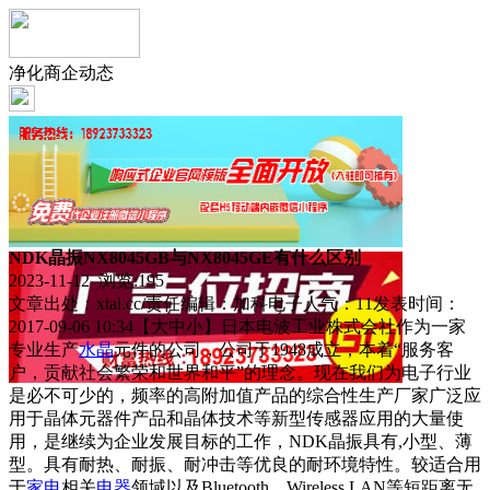
净化商企动态
NDK晶振NX8045GB与NX8045GE有什么区别
2023-11-12 浏览:
195
文章出处：xtal.cc/责任编辑：加科电子人气：11发表时间：
2017-09-06 10:34【大中小】日本电波工业株式会社作为一家
专业生产
水晶
元件的公司，公司于1948成立，本着“服务客
户，贡献社会繁荣和世界和平”的理念。现在我们为电子行业
是必不可少的，频率的高附加值产品的综合性生产厂家广泛应
用于晶体元器件产品和晶体技术等新型传感器应用的大量使
用，是继续为企业发展目标的工作，NDK晶振具有,小型、薄
型。具有耐热、耐振、耐冲击等优良的耐环境特性。较适合用
于
家电
相关
电器
领域以及Bluetooth、Wireless LAN等短距离无