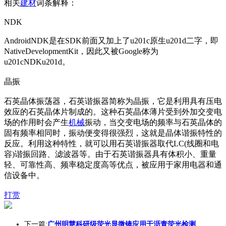
相关
建材
词条解释：
NDK
AndroidNDK是在SDK前面又加上了u201c原生u201d二字，即
NativeDevelopmentKit，因此又被Google称为
u201cNDKu201d。
晶振
石英晶体振荡器，石英谐振器简称为晶振，它是利用具有压电
效应的石英晶体片制成的。这种石英晶体薄片受到外加交变电
场的作用时会产生
机械
振动，当交变电场的频率与石英晶体的
固有频率相同时，振动便变得很强烈，这就是晶体谐振特性的
反应。利用这种特性，就可以用石英谐振器取代LC(线圈和电
容)谐振回路、滤波器等。由于石英谐振器具有体积小、重量
轻、可靠性高、频率稳定度高等优点，被应用于家用电器和通
信设备中。
打赏
下一篇:
广州明慧科研级荧光显微镜应用于沥青荧光检测