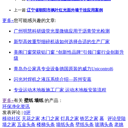
上一篇:
辽宁省朝阳市枫叶红光面外墙干挂应用案例
更多»
您可能感兴趣的文章:
广州明慧科研级荧光显微镜应用于沥青荧光检测
新型高效重型细碎机该如何选择合适的生产厂家
美阁门窗荣获铝门窗 “创新性品牌”引领门窗行业创新升
级
青岛办公家具专业设备德国原装的威力Unicontrol6
闪光对焊机之液压系统介绍—苏州安嘉
专业运动木地板施工厂家 运动木地板安装流程
更多»
有关
壁纸 墙纸
的产品：
环保净化资讯
发表评论 |
0评
移动社区
天花之家
木门之家
灯具之家
铁艺之家
幕
评论登陆
墙之家
五金头条
楼梯头条
墙纸头条
壁纸头条
玻璃头条
老姚