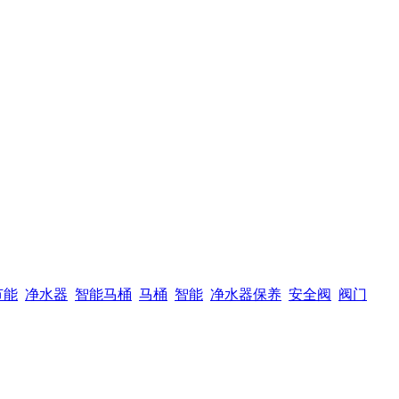
节能
净水器
智能马桶
马桶
智能
净水器保养
安全阀
阀门