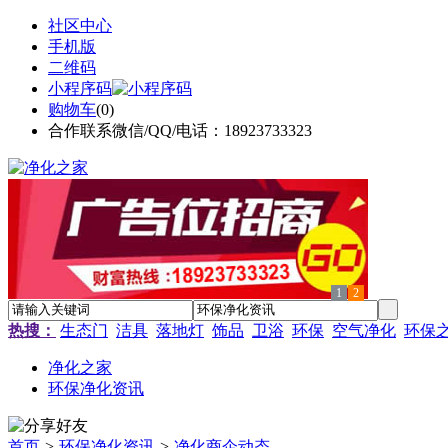
社区中心
手机版
二维码
小程序码
购物车
(
0
)
合作联系微信/QQ/电话：18923733323
1
2
热搜：
生态门
洁具
落地灯
饰品
卫浴
环保
空气净化
环保
净化之家
环保净化资讯
首页
>
环保净化资讯
>
净化商企动态