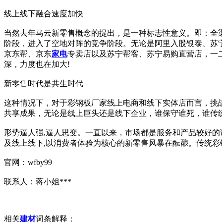
线上线下融合速度加快
当然去年马云新零售概念的提出，是一种标志性意义。即：全渠
阶段，进入了空地对阵的竞争阶段。无论是阿里入股银泰、苏
京东帮、京东
家电
专卖店以及苏宁帮客、苏宁易购直营店，一
深，力度也在加大!
新零售时代是共生时代
这种情况下，对于彩钢板厂家线上电商和线下实体店而言，挑
共享成果，无论是线上巨头还是线下企业，谁保守谁死，谁传
形势逼人强,逼人思变。一直以来，市场都是服务和产品较好的
及线上线下,以消费者体验为核心的新零售风暴在酝酿。传统彩
官网：wfby99
联系人：蒋小姐***
相关
建材
词条解释：