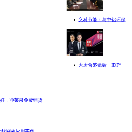
义科节能：与中铝环保
大唐合盛瓷砖：IDF“
好，净莱泉免费铺货
无线网桥应用实例