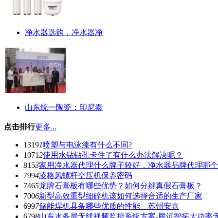
净水器选购，净水器净
山东统一陶瓷：印尼泰
点击排行
更多...
1319
1
喷塑与电泳漆有什么不同?
1071
2
使用水钻钻孔卡住了有什么办法解决呢？
815
3
家用净水器代理什么牌子较好，净水器品牌代理哪个
799
4
凌格风螺杆空压机保养密码
746
5
龙牌石膏板有哪些优势？如何分辨真假石膏板？
700
6
新型高效重型细碎机该如何选择合适的生产厂家
699
7
储能焊机具备哪些优质的性能—苏州安嘉
679
8
山东水务局无线视频监控系统方案-腾远智拓大功率