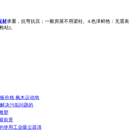
板材
承重，抗弯抗压；一般房屋不用梁柱。4.色泽鲜艳：无需表
检站)。
地板价格 枫木运动地
何解决污垢问题的
雕塑
展前景
染的使用工业吸尘器清