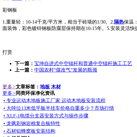
彩钢板
1.重量轻：10-14千克/平方米，相当于砖墙的1/30。2.
隔热
保温：
面装饰，彩色镀锌钢板防腐层保持期在10-15年。5.安装灵活快捷：
打赏
下一篇：
宝坤自进式中空锚杆和普通中空锚杆施工工艺
上一篇：
中国农村“煤改气”发展的瓶颈
更多
>
文章标签：
地板
木材
更多
>
同类环保净化资讯
• 专业运动木地板施工厂家 运动木地板安装流程
• 大吨位13米低平板半挂车价格自重多少？市场行情
• XLF-1电缆分支器安装方式与操作步骤
• 龙飒彩钢岩棉复合板特性
• 石材铝蜂窝板安装结构