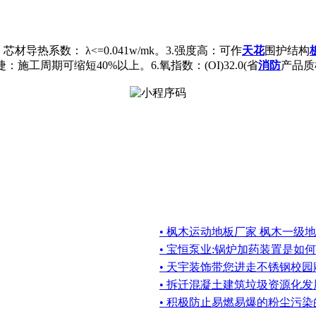
芯材导热系数： λ<=0.041w/mk。3.强度高：可作
天花
围护结构
施工周期可缩短40%以上。6.氧指数：(OI)32.0(省
消防
产品质
• 枫木运动地板厂家 枫木一级
• 宝恒泵业:锅炉加药装置是如
• 天宇装饰带您进走不锈钢校园
• 拆迁混凝土建筑垃圾资源化发
• 积极防止易燃易爆的粉尘污