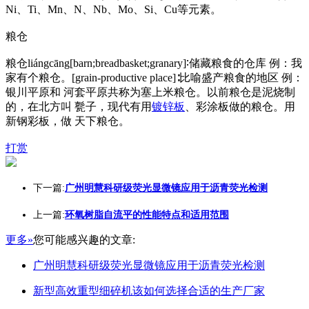
Ni、Ti、Mn、N、Nb、Mo、Si、Cu等元素。
粮仓
粮仓liángcāng[barn;breadbasket;granary]∶储藏粮食的仓库 例：我
家有个粮仓。[grain-productive place]∶比喻盛产粮食的地区 例：
银川平原和 河套平原共称为塞上米粮仓。以前粮仓是泥烧制
的，在北方叫 甏子，现代有用
镀锌板
、彩涂板做的粮仓。用
新钢彩板，做 天下粮仓。
打赏
下一篇:
广州明慧科研级荧光显微镜应用于沥青荧光检测
上一篇:
环氧树脂自流平的性能特点和适用范围
更多»
您可能感兴趣的文章:
广州明慧科研级荧光显微镜应用于沥青荧光检测
新型高效重型细碎机该如何选择合适的生产厂家