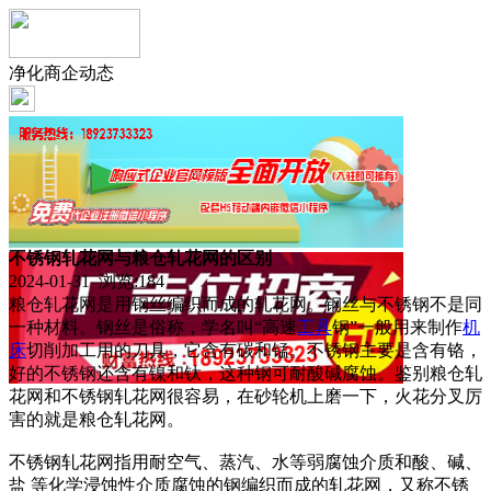
净化商企动态
不锈钢轧花网与粮仓轧花网的区别
2024-01-31 浏览:
184
粮仓轧花网是用钢丝编织而成的轧花网。钢丝与不锈钢不是同
一种材料。钢丝是俗称，学名叫“高速
工具
钢”一般用来制作
机
床
切削加工用的刀具，它含有碳和锰。不锈钢主要是含有铬，
好的不锈钢还含有镍和钛，这种钢可耐酸碱腐蚀。鉴别粮仓轧
花网和不锈钢轧花网很容易，在砂轮机上磨一下，火花分叉厉
害的就是粮仓轧花网。
不锈钢轧花网指用耐空气、蒸汽、水等弱腐蚀介质和酸、碱、
盐 等化学浸蚀性介质腐蚀的钢编织而成的轧花网，又称不锈