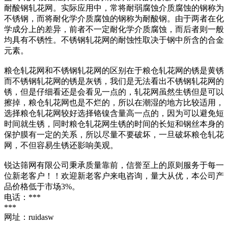
耐酸钢轧花网。实际应用中，常将耐弱腐蚀介质腐蚀的钢称为
不锈钢，而将耐化学介质腐蚀的钢称为耐酸钢。由于两者在化
学成分上的差异，前者不一定耐化学介质腐蚀，而后者则一般
均具有不锈性。不锈钢轧花网的耐蚀性取决于钢中所含的合金
元素。
粮仓轧花网和不锈钢轧花网的区别在于粮仓轧花网的锈是黄锈
而不锈钢轧花网的锈是灰锈，我们是无法看出不锈钢轧花网的
锈，但是仔细看还是会看见一点的，轧花网虽然生锈但是可以
擦掉，粮仓轧花网也是不烂的，所以在潮湿的地方比较适用，
选择粮仓轧花网较好选择铬镍含量高一点的，因为可以避免短
时间就生锈，同时粮仓轧花网生锈的时间的长短和钢丝本身的
保护膜有一定的关系，所以尽量不要破坏，一旦破坏粮仓轧花
网，不但容易生锈还影响美观。
锐达筛网有限公司秉承质量靠前，信誉至上的原则服务于每一
位新老客户！！欢迎新老客户来电咨询，量大从优，本公司产
品价格低于市场3%。
电话：***
***
网址：ruidasw