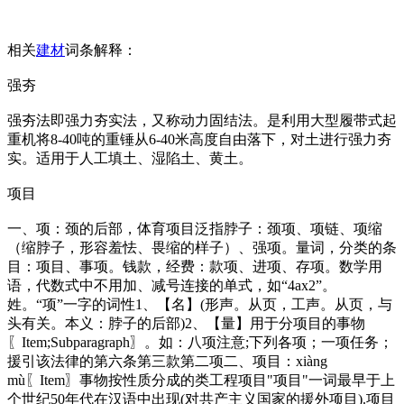
相关
建材
词条解释：
强夯
强夯法即强力夯实法，又称动力固结法。是利用大型履带式起
重机将8-40吨的重锤从6-40米高度自由落下，对土进行强力夯
实。适用于人工填土、湿陷土、黄土。
项目
一、项：颈的后部，体育项目泛指脖子：颈项、项链、项缩
（缩脖子，形容羞怯、畏缩的样子）、强项。量词，分类的条
目：项目、事项。钱款，经费：款项、进项、存项。数学用
语，代数式中不用加、减号连接的单式，如“4ax2”。
姓。“项”一字的词性1、【名】(形声。从页，工声。从页，与
头有关。本义：脖子的后部)2、【量】用于分项目的事物
〖Item;Subparagraph〗。如：八项注意;下列各项；一项任务；
援引该法律的第六条第三款第二项二、项目：xiàng
mù〖Item〗事物按性质分成的类工程项目"项目"一词最早于上
个世纪50年代在汉语中出现(对共产主义国家的援外项目).项目