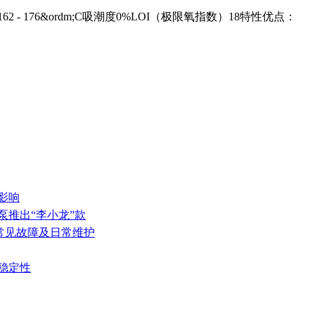
度162 - 176&ordm;C吸潮度0%LOI（极限氧指数）18特性优点：
影响
泵推出“李小龙”款
的常见故障及日常维护
稳定性