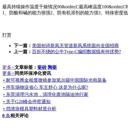
最高持续操作温度干燥情况90&ordm;C最高峰温度100&ordm;C特殊密度
1、防酸和碱的能力很强2、防有机溶剂的能力强3、特殊密度
打赏
下一篇：
美国创诗新风无管道新风系统面向全国招商
上一篇：
百折不绕的公牛Type-C编织数据线有何优势?
更多
>
文章标签：
瓷砖
陶瓷
更多
>
同类环保净化资讯
• 耐可视携金相显微镜参加第20届中国国际光电装备
• 停车场物业省心 车主舒心 这是为什么呢?
• 东莞清理污水池，清理化粪池隔油池行家
• 关于G20峰会停窑通知
• 挡渣块模具塑料材质分析
0
条
相关评论