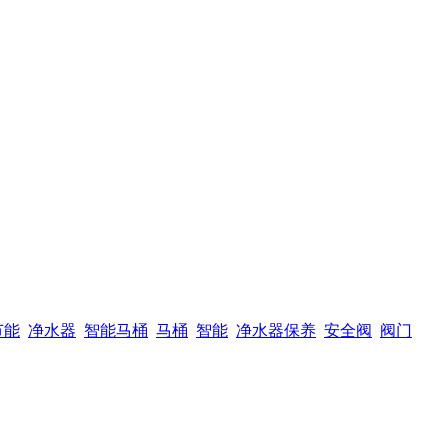
节能
净水器
智能马桶
马桶
智能
净水器保养
安全阀
阀门