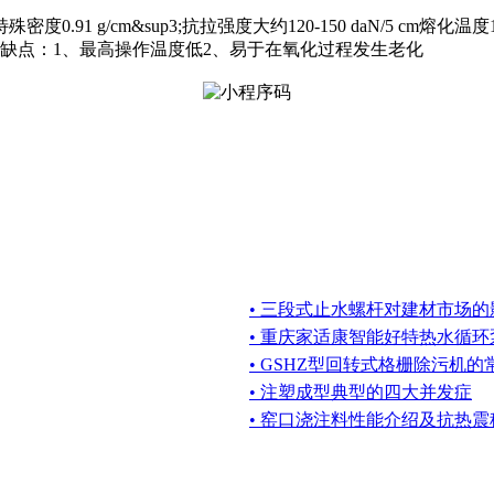
0.91 g/cm&sup3;抗拉强度大约120-150 daN/5 cm熔化温
低缺点：1、最高操作温度低2、易于在氧化过程发生老化
• 三段式止水螺杆对建材市场的
• 重庆家适康智能好特热水循环
• GSHZ型回转式格栅除污机
• 注塑成型典型的四大并发症
• 窑口浇注料性能介绍及抗热震