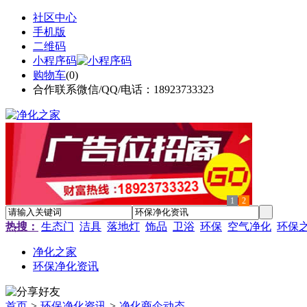
社区中心
手机版
二维码
小程序码
购物车
(
0
)
合作联系微信/QQ/电话：18923733323
1
2
热搜：
生态门
洁具
落地灯
饰品
卫浴
环保
空气净化
环保
净化之家
环保净化资讯
首页
>
环保净化资讯
>
净化商企动态