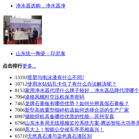
净水器选购，净水器净
山东统一陶瓷：印尼泰
点击排行
更多...
1319
1
喷塑与电泳漆有什么不同?
1071
2
使用水钻钻孔卡住了有什么办法解决呢？
815
3
家用净水器代理什么牌子较好，净水器品牌代理哪个
799
4
凌格风螺杆空压机保养密码
746
5
龙牌石膏板有哪些优势？如何分辨真假石膏板？
700
6
新型高效重型细碎机该如何选择合适的生产厂家
699
7
储能焊机具备哪些优质的性能—苏州安嘉
679
8
山东水务局无线视频监控系统方案-腾远智拓大功率
666
9
高大上！智能公交候车亭亮相嘉兴！
657
10
天然真石漆与染色真石漆区别