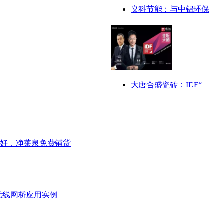
义科节能：与中铝环保
大唐合盛瓷砖：IDF“
好，净莱泉免费铺货
无线网桥应用实例