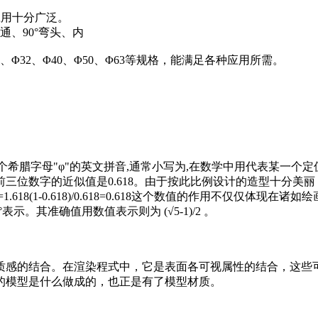
应用十分广泛。
、90°弯头、内
Φ32、Φ40、Φ50、Φ63等规格，能满足各种应用所需。
是第二十一个希腊字母"φ"的英文拼音,通常小写为,在数学中用代表某一
三位数字的近似值是0.618。由于按此比例设计的造型十分美
=1.618(1-0.618)/0.618=0.618这个数值的作用不仅
示。其准确值用数值表示则为 (√5-1)/2 。
质感的结合。在渲染程式中，它是表面各可视属性的结合，这些
的模型是什么做成的，也正是有了模型材质。