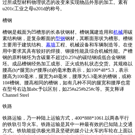
过所成型材料物理状态的改变来实现物品外形的加工。素有
u201c工业之母u201d的称号。
槽钢
槽钢是截面为凹槽形的长条状钢材。槽钢属建造用和
机械
用碳
素结构钢，是复杂断面的
型钢
钢材，其断面形状为槽形。槽钢
主要用于建筑结构、
幕墙
工程、机械设备和车辆制造等。在使
用中要求其具有较好的焊接、铆接性能及综合机械性能。产槽
钢的原料钢坯为含碳量不超过0.25%的碳结钢或低合金钢钢
坯。成品槽钢经热加工成形、正火或热轧状态交货。其规格以
腰高(h)*腿宽(b)*腰厚(d)的毫米数表示，如100*48*5.3，表示
腰高为100毫米，腿宽为48毫米，腰厚为5.3毫米的槽钢，或称
10#槽钢。腰高相同的槽钢，如有几种不同的腿宽和腰厚也需
在型号右边加abc予以区别，如25#a25#b25#c等。英文释译
Channel Steel
铁路
铁路运输，乃一种陆上运输方式，400*888*1061.以两条平行
的铁轨引导火车。铁路运输是其中一种最有效的已知陆上交通
方式。铁轨能提供极光滑及坚硬的媒介让火车的车轮在上面以