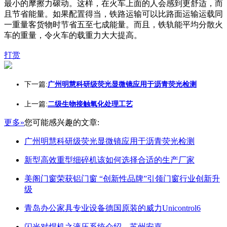
最小的摩擦力磙动。这样，在火车上面的人会感到更舒适，而
且节省能量。如果配置得当，铁路运输可以比路面运输运载同
一重量客货物时节省五至七成能量。而且，铁轨能平均分散火
车的重量，令火车的载重力大大提高。
打赏
下一篇:
广州明慧科研级荧光显微镜应用于沥青荧光检测
上一篇:
二级生物接触氧化处理工艺
更多»
您可能感兴趣的文章:
广州明慧科研级荧光显微镜应用于沥青荧光检测
新型高效重型细碎机该如何选择合适的生产厂家
美阁门窗荣获铝门窗 “创新性品牌”引领门窗行业创新升
级
青岛办公家具专业设备德国原装的威力Unicontrol6
闪光对焊机之液压系统介绍—苏州安嘉