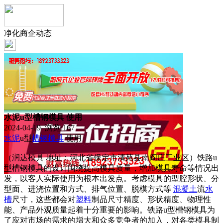
净化商企动态
水泥u型槽钢模具 使用
2024-04-19 浏览:
167
水泥
u型
槽钢
模具
使用
（润达模具 地址：河北省保定市清苑县南阎庄工业区）铁路u
型槽钢模具的设计围绕提高模具质量，增加模具寿命等情况出
发，以客人实际使用为根本出发点。考虑模具的型腔形状、分
型面、进浇位置和方式、排气位置、脱模方式等
混凝土
流
水
槽
尺寸，这些都会对
塑料
制品尺寸精度、形状精度、物理性
能、产品外观质量起着十分重要的影响。铁路u型槽钢模具为
了应对市场的需求的增大和众多竞争者的加入，对各类模具制