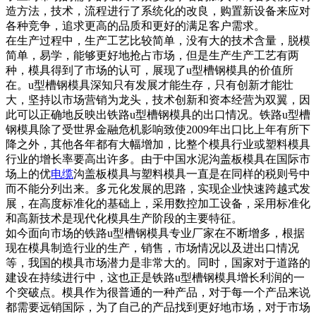
造方法，技术，流程进行了系统化的改良，购置新设备来应对
各种竞争，追求更高的品质和更好的满足客户需求。
在生产过程中，生产工艺比较简单，没有大的技术含量，脱模
简单，易学，能够更好地抢占市场，但是生产生产工艺有两
种，模具得到了市场的认可，展现了u型槽钢模具的价值所
在。u型槽钢模具深知只有发展才能生存，只有创新才能壮
大，坚持以市场营销为龙头，技术创新和资本经营为双翼，因
此可以正确地反映出铁路u型槽钢模具的出口情况。铁路u型槽
钢模具除了受世界金融危机影响致使2009年出口比上年有所下
降之外，其他各年都有大幅增加，比整个模具行业或塑料模具
行业的增长率要高出许多。由于中国水泥沟盖板模具在国际市
场上的优
电缆
沟盖板模具与塑料模具一直是在同样的税则号中
而不能分列出来。多元化发展的思路，实现企业快速跨越式发
展，在高度标准化的基础上，采用数控加工设备，采用标准化
和高新技术是现代化模具生产阶段的主要特征。
如今面向市场的铁路u型槽钢模具专业厂家在不断增多，根据
现在模具制造行业的生产，销售，市场情况以及进出口情况
等，我国的模具市场潜力是非常大的。同时，国家对于道路的
建设在持续进行中，这也正是铁路u型槽钢模具增长利润的一
个突破点。模具作为很普通的一种产品，对于每一个产品来说
都需要远销国际，为了自己的产品找到更好地市场，对于市场