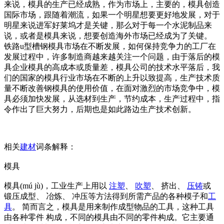
来说，模具的生产已经成熟，作为市场上，主要的，模具创造
国际市场，跟随着潮流，如果一个明星想要更好地发展，对于
明星来说进军好莱坞才是关键，那么对于每一个水泥制品来
说，或者是模具来说，想要创造海外市场已经成为了关键。
铁路u型槽钢模具市场在不断发展，如何保持竞争力的工厂在
发展过程中，许多制造商越来越关注一个问题，由于落后的模
具企业模具的高成本或质量差，模具公司的技术水平落后，我
们的国家的模具行业市场在不断的上升以致提高，生产技术质
量不断改善钢模具的使用价值，在面对激烈的市场竞争中，模
具必须加快发展，从选材到生产，节约成本，生产过程中，指
令作出了巨大努力，后期也是如此路边生产技术创新。
相关
建材
词条解释：
模具
模具(mú jù)，工业生产上用以
注塑
、
吹塑
、 挤出、
压铸
或
锻压成型、 冶炼、 冲压等方法得到所需产品的各种模子和
工
具
。 简而言之，模具是用来制作成型物品的工具，这种工具
由各种零件 构成，不同的模具由不同的零件构成。它主要通