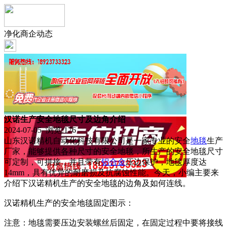
净化商企动态
汉诺生产安全地毯尺寸及边角介绍
2024-07-05 浏览:
176
山东汉诺精机自动化科技有限公司是一家专业的安全
地毯
生产
厂家，能够提供各种尺寸的安全地毯，所生产的安全地毯尺寸
可定制，可拼接，并且带有
铝合金
压边保护，地毯厚度达
14mm，具有优异的耐磨损及抗腐蚀性能。今天，小编主要来
介绍下汉诺精机生产的安全地毯的边角及如何连线。
汉诺精机生产的安全地毯固定图示：
注意：地毯需要压边安装螺丝后固定，在固定过程中要将接线