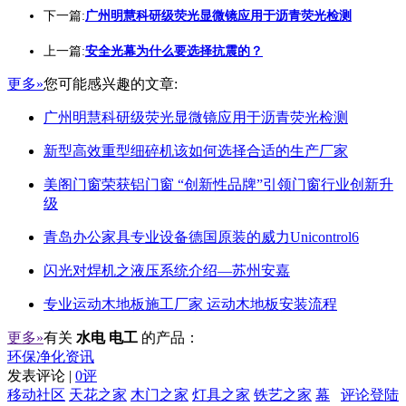
下一篇:
广州明慧科研级荧光显微镜应用于沥青荧光检测
上一篇:
安全光幕为什么要选择抗震的？
更多»
您可能感兴趣的文章:
广州明慧科研级荧光显微镜应用于沥青荧光检测
新型高效重型细碎机该如何选择合适的生产厂家
美阁门窗荣获铝门窗 “创新性品牌”引领门窗行业创新升
级
青岛办公家具专业设备德国原装的威力Unicontrol6
闪光对焊机之液压系统介绍—苏州安嘉
专业运动木地板施工厂家 运动木地板安装流程
更多»
有关
水电 电工
的产品：
环保净化资讯
发表评论 |
0评
移动社区
天花之家
木门之家
灯具之家
铁艺之家
幕
评论登陆