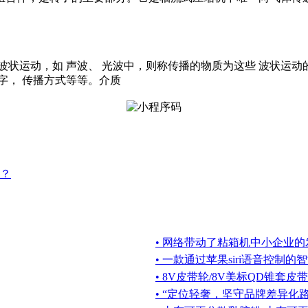
状运动，如 声波、 光波中，则称传播的物质为这些 波状运动的
字， 传播方式等等。介质
？
• 网络带动了粘箱机中小企业的
• 一款通过苹果siri语音控制的
• 8V皮带轮/8V美标QD锥套皮
• “定位轻奢，坚守品牌差异化