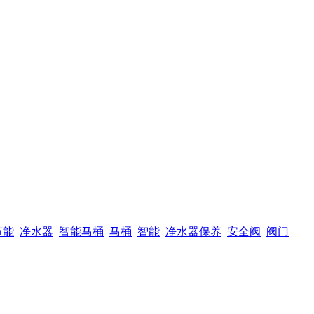
节能
净水器
智能马桶
马桶
智能
净水器保养
安全阀
阀门