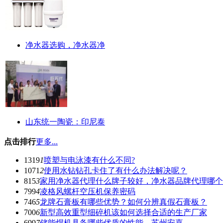
净水器选购，净水器净
山东统一陶瓷：印尼泰
点击排行
更多...
1319
1
喷塑与电泳漆有什么不同?
1071
2
使用水钻钻孔卡住了有什么办法解决呢？
815
3
家用净水器代理什么牌子较好，净水器品牌代理哪个
799
4
凌格风螺杆空压机保养密码
746
5
龙牌石膏板有哪些优势？如何分辨真假石膏板？
700
6
新型高效重型细碎机该如何选择合适的生产厂家
699
7
储能焊机具备哪些优质的性能—苏州安嘉