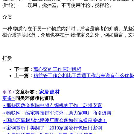
(叶轮）——现用，搅拌器。不再使用叶轮，搅拌轮。
介质
一种 物质存在于另一种物质内部时，后者是前者的介质。某些波
磁介质等等此外，介质也存在于 物理定义之外，例如语言，文
打赏
下一篇：
离心泵的工作原理解析
上一篇：
精益管工作台相比于普通工作台来说有什么优势
更多
>
文章标签：
家居
建材
更多
>
同类环保净化资讯
• 那些因数会影响中频点焊机的工作—苏州安嘉
• 物联网：酷宅科技进军海外，助力家电厂商引爆海
• 国内环氧树脂地坪漆厂家众多如何选择是关键！
• 案例赏析丨美翻了！2019家居流行色应用案例