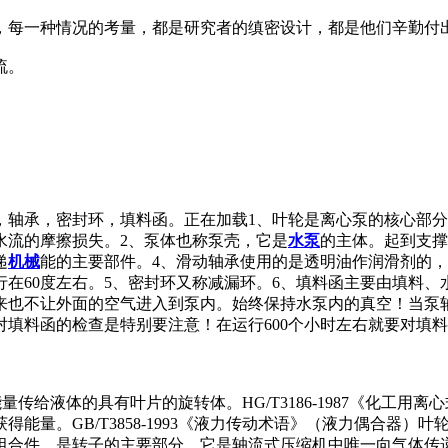
，每一种情况的考量，都是研究者的缜密设计，都是他们辛勤付
流。
，轴承，密封环，填料函。正在加载1、叶轮是离心泵的核心部
水流的摩擦损失。2、泵体也称泵壳，它是
水泵
的主体。起到支撑
递
机械
能的主要部件。4、滑动轴承使用的是透明油作润滑剂的
行在60度左右。5、密封环又称减漏环。6、填料函主要由填料
来也不让外面的空气进入到泵内。始终保持水泵内的真空！当泵
填料函的检查是特别要注意！在运行600个小时左右就要对填
—把能量传给液体的具有叶片的旋转体。HG/T3186-1987《化
能量。GB/T3858-1993《液力传动术语》（液力偶合器
件，是转子的主要部分。它是轴流式压缩机中唯一向气体传递能量的