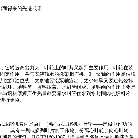
出而得来的先进成果。
分，它转速高出力大，叶轮上的叶片又起到主要作用，叶轮在装
固定作用，并与安装轴承的托架相连接。3、泵轴的作用是借联
，加油到油位线。太多油要沿泵轴渗出，太少轴承又要过热烧坏
、水封环、填料筒、填料压盖、水封管组成。填料函的作用主要是
轴与填料摩擦产生热量就要靠水封管住水到水封圈内使填料冷
料进行更换。
工用离心式压缩机名词术语》（离心式压缩机）叶轮——是级中作功的
）叶轮——具有一列或多列叶片的工作轮。分离心叶轮、向心叶轮、
部件。HG/T3160-1987《搅拌设备名词术语》搅拌设备