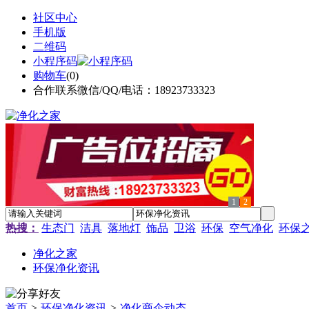
社区中心
手机版
二维码
小程序码
购物车
(
0
)
合作联系微信/QQ/电话：18923733323
1
2
热搜：
生态门
洁具
落地灯
饰品
卫浴
环保
空气净化
环保
净化之家
环保净化资讯
首页
>
环保净化资讯
>
净化商企动态