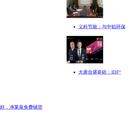
义科节能：与中铝环保
大唐合盛瓷砖：IDF“
好，净莱泉免费铺货