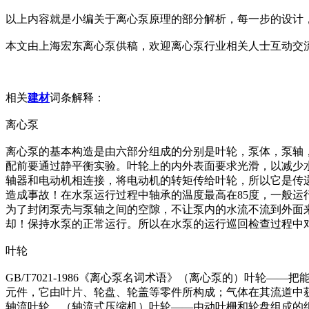
以上内容就是小编关于离心泵原理的部分解析，每一步的设计
本文由上海宏东离心泵供稿，欢迎离心泵行业相关人士互动交
相关
建材
词条解释：
离心泵
离心泵的基本构造是由六部分组成的分别是叶轮，泵体，泵轴
配前要通过静平衡实验。叶轮上的内外表面要求光滑，以减少
轴器和电动机相连接，将电动机的转矩传给叶轮，所以它是传
造成事故！在水泵运行过程中轴承的温度最高在85度，一般运
为了封闭泵壳与泵轴之间的空隙，不让泵内的水流不流到外面
却！保持水泵的正常运行。所以在水泵的运行巡回检查过程中对
叶轮
GB/T7021-1986《离心泵名词术语》（离心泵的）叶轮—
元件，它由叶片、轮盘、轮盖等零件所构成；气体在其流道中获得
轴流叶轮。（轴流式压缩机）叶轮——由动叶栅和轮盘组成的组合