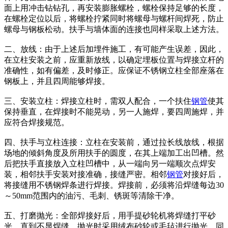
面上用冲击钻钻孔，再安装膨胀螺栓，螺栓保持足够的长度，
在螺栓定位以后，将螺栓拧紧同时将螺母与螺杆间焊死，防止
螺母与钢板松动。扶手与墙体面的连接也同样采取上述方法。
二、放线：由于上述后加埋件施工，有可能产生误差，因此，
在立柱安装之前，应重新放线，以确定埋板位置与焊接立杆的
准确性，如有偏差，及时修正。应保证不锈钢立柱全部座落在
钢板上，并且四周能够焊接。
三、安装立柱：焊接立柱时，需双人配合，一个扶住
钢管
使其
保持垂直，在焊接时不能晃动，另一人施焊，要四周施焊，并
应符合焊接规范。
四、扶手与立柱连接：立柱在安装前，通过拉长线放线，根据
场地的倾斜角度及所用扶手的圆度，在其上端加工出凹槽。然
后把扶手直接放入立柱凹槽中，从一端向另一端顺次点焊安
装，相邻扶手安装对接准确，接缝严密。相邻
钢管
对接好后，
将接缝用不锈钢焊条进行焊接。焊接前，必须将沿焊缝每边30
～50mm范围内的油污、毛刺、锈斑等清除干净。
五、打磨抛光：全部焊接好后，用手提砂轮机将焊缝打平砂
光，直到不显焊缝。抛光时采用绒布砂轮或毛毡进行抛光，同