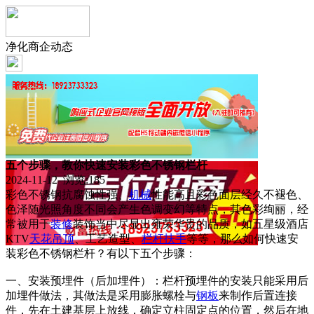
净化商企动态
五个步骤，教你快速安装彩色不锈钢栏杆
2024-11-12 浏览:
185
彩色不锈钢抗腐蚀性强、
机械
性能高且彩色面层经久不褪色、
色泽随光照角度不同会产生色调变幻等特点，其色彩绚丽，经
常被用于
装修
装饰当中尽显出雍荣华贵的品质，如五星级酒店
KTV
天花
吊顶
、工艺造型、
栏杆
扶手
等等，那么如何快速安
装彩色不锈钢栏杆？有以下五个步骤：
一、安装预埋件（后加埋件）：栏杆预埋件的安装只能采用后
加埋件做法，其做法是采用膨胀螺栓与
钢板
来制作后置连接
件，先在土建基层上放线，确定立柱固定点的位置，然后在地