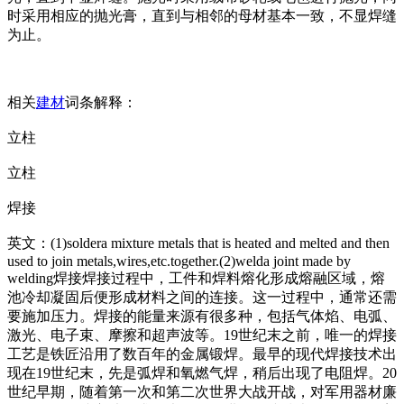
时采用相应的抛光膏，直到与相邻的母材基本一致，不显焊缝
为止。
相关
建材
词条解释：
立柱
立柱
焊接
英文：(1)soldera mixture me
tals that is heated and melted and then
used to join me
tals,wires,etc.together.(2)welda joint made by
welding焊接焊接过程中，工件和焊料熔化形成熔融区域，熔
池冷却凝固后便形成材料之间的连接。这一过程中，通常还需
要施加压力。焊接的能量来源有很多种，包括气体焰、电弧、
激光、电子束、摩擦和超声波等。19世纪末之前，唯一的焊接
工艺是铁匠沿用了数百年的金属锻焊。最早的现代焊接技术出
现在19世纪末，先是弧焊和氧燃气焊，稍后出现了电阻焊。20
世纪早期，随着第一次和第二次世界大战开战，对军用器材廉