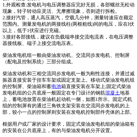
1.外观检查:发电机与电压调整器应完好无损，各部螺丝无松动
现象，转子转动应灵活、无摩擦现象，否则进行拆检。
2.接好汽管，通人高压蒸汽，空载几分钟，测量转速应在额定
范围内。测量发电机的两接线柱(两根粗线)间的电压，应在I伏
以上，低于1伏应进行充磁。
3.接好各部接线，建议在负载端串接交流电流表，在电压调整
器接线板、端子上接交流电压表。
柴油发电机组一般由柴油发动机、交流同步发电机、控制屏
（配电及控制系统）三部分组成。
柴油发动机和三相交流同步发电机一般为刚性连接，并通过减
振器直接安装于挂车车架或固定支架上。移动式柴油发电机组
的控制屏、柴油箱和蓄
电池
箱直接安装在车架上;固定式柴油
发电机组的公共底座一般固定在专门设计的钢筋
混凝土
地基
上，蓄电池放置在柴油机起动机一侧，如图1所示。固定式机
组的控制屏有的通过三角铁支架安装在交流同步发电机的上
部，较小一点的控制屏则安装在发电机控制部件壳体的上部。
根据用户或厂家的设计要求，固定式柴油发电机组的柴油箱有
的安装在公共底座上，有的与柴油发电机分开设置。