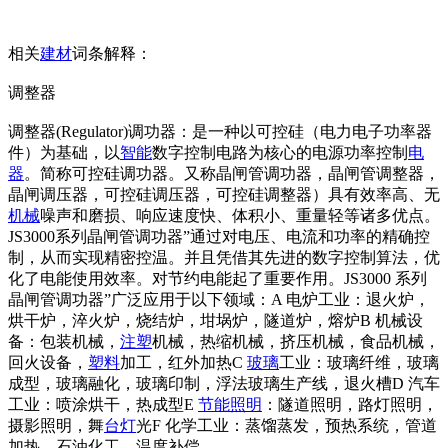
相关
建材
词条解释：
调整器
调整器(Regulator)调功器：是一种以可控硅（电力电子功率器
件）为基础，以
智能
数字控制电路为核心的电源功率控制
电
器
。简称可控硅调功器。又称晶闸管调功器，晶闸管调整器，
晶闸调压器，可控硅调压器，可控硅调整器）具有效率高、无
机械
噪声和磨损、响应速度快、体积小、重量轻等诸多优点。
JS3000系列晶闸管调功器”通过对电压、电流和功率的精确控
制，从而实现精密控温。并且凭借其先进的数字控制算法，优
化了电能使用效率。对节约电能起了重要作用。JS3000 系列
晶闸管调功器”广泛应用于以下领域：A 电炉工业：退火炉，
烘干炉，淬火炉，烧结炉，坩埚炉，隧道炉，熔炉B 机械设
备：包装机械，
注塑
机械，热缩机械，挤压机械，食品机械，
回火设备，
塑料
加工，红外加热C
玻璃
工业：玻璃纤维，玻璃
成型，玻璃融化，玻璃印制，浮法玻璃生产线，退火槽D 汽车
工业：喷涂烘干，热成型E
节能
照明
：隧道照明，路灯照明，
摄影照明，舞
台灯
光F 化学工业：蒸馏蒸发，预热系统，管道
加热，石油化工，温度补偿