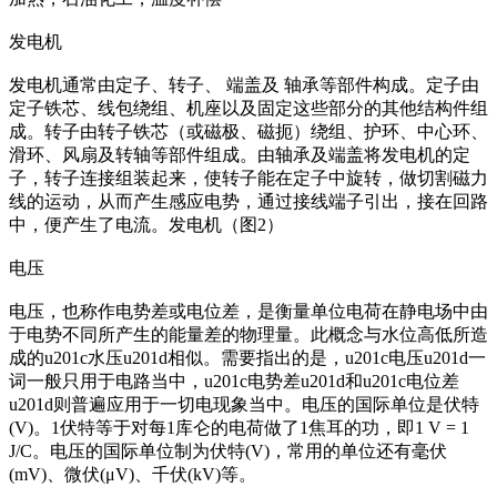
发电机
发电机通常由定子、转子、 端盖及 轴承等部件构成。定子由
定子铁芯、线包绕组、机座以及固定这些部分的其他结构件组
成。转子由转子铁芯（或磁极、磁扼）绕组、护环、中心环、
滑环、风扇及转轴等部件组成。由轴承及端盖将发电机的定
子，转子连接组装起来，使转子能在定子中旋转，做切割磁力
线的运动，从而产生感应电势，通过接线端子引出，接在回路
中，便产生了电流。发电机（图2）
电压
电压，也称作电势差或电位差，是衡量单位电荷在静电场中由
于电势不同所产生的能量差的物理量。此概念与水位高低所造
成的u201c水压u201d相似。需要指出的是，u201c电压u201d一
词一般只用于电路当中，u201c电势差u201d和u201c电位差
u201d则普遍应用于一切电现象当中。电压的国际单位是伏特
(V)。1伏特等于对每1库仑的电荷做了1焦耳的功，即1 V = 1
J/C。电压的国际单位制为伏特(V)，常用的单位还有毫伏
(mV)、微伏(μV)、千伏(kV)等。