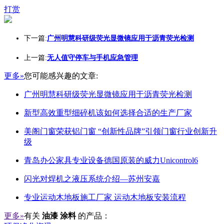
打赏
下一篇:
广州明慧科研级荧光显微镜应用于沥青荧光检测
上一篇:
无人值守停车与手机应急管理
更多»
您可能感兴趣的文章:
广州明慧科研级荧光显微镜应用于沥青荧光检测
新型高效重型细碎机该如何选择合适的生产厂家
美阁门窗荣获铝门窗 “创新性品牌”引领门窗行业创新升
级
青岛办公家具专业设备德国原装的威力Unicontrol6
闪光对焊机之液压系统介绍—苏州安嘉
专业运动木地板施工厂家 运动木地板安装流程
更多»
有关
油漆 涂料
的产品：