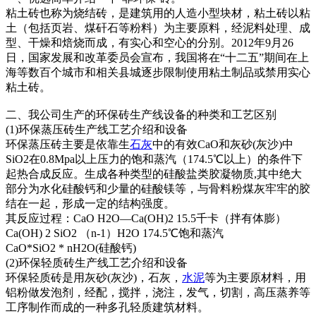
粘土砖也称为烧结砖，是建筑用的人造小型块材，粘土砖以粘
土（包括页岩、煤矸石等粉料）为主要原料，经泥料处理、成
型、干燥和焙烧而成，有实心和空心的分别。2012年9月26
日，国家发展和改革委员会宣布，我国将在“十二五”期间在上
海等数百个城市和相关县城逐步限制使用粘土制品或禁用实心
粘土砖。
二、我公司生产的环保砖生产线设备的种类和工艺区别
(1)环保蒸压砖生产线工艺介绍和设备
环保蒸压砖主要是依靠生
石灰
中的有效CaO和灰砂(灰沙)中
SiO2在0.8Mpa以上压力的饱和蒸汽（174.5℃以上）的条件下
起热合成反应。生成各种类型的硅酸盐类胶凝物质,其中绝大
部分为水化硅酸钙和少量的硅酸镁等，与骨料粉煤灰牢牢的胶
结在一起，形成一定的结构强度。
其反应过程：CaO H2O—Ca(OH)2 15.5千卡（拌有体膨）
Ca(OH) 2 SiO2 （n-1）H2O 174.5℃饱和蒸汽
CaO*SiO2 * nH2O(硅酸钙)
(2)环保轻质砖生产线工艺介绍和设备
环保轻质砖是用灰砂(灰沙)，石灰，
水泥
等为主要原材料，用
铝粉做发泡剂，经配，搅拌，浇注，发气，切割，高压蒸养等
工序制作而成的一种多孔轻质建筑材料。