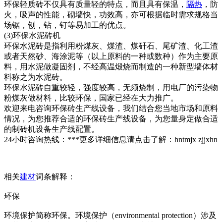
环保轻质砖不仅具有质量轻的特点，而且具有保温，
隔热
，防
火，吸声的性能，砌墙快，功效高，亦可根据临时需求规格当
场锯，刨，钻，钉等易加工的优点。
(3)环保水泥砖机
环保水泥砖是指利用粉煤灰、煤渣、煤矸石、尾矿渣、化工渣
或者天然砂、海涂泥等（以上原料的一种或数种）作为主要原
料，用水泥做凝固剂，不经高温煅烧而制造的一种新型墙体材
料称之为水泥砖。
环保水泥砖自重较轻，强度较高，无须烧制，用电厂的污染物
粉煤灰做材料，比较环保，国家已经在大力推广。
欢迎来电咨询环保砖生产线设备，我们结合您当地市场和原料
情况，为您推荐合适的环保砖生产线设备，为您量身定做合适
的制砖机设备生产线配置。
24小时咨询热线：***更多详细信息请点击了解：hntmjx zjjxhn
相关
建材
词条解释：
环保
环境保护简称环保。环境保护（enviro
nmental protection）涉及