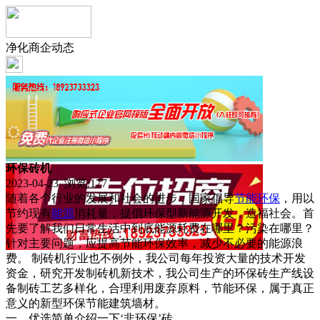
净化商企动态
环保砖机
2023-04-23 浏览:
177
随着各个行业的发展和社会的进步，国家倡导
节能
环保
，用以
节约现有
能源
消耗量，提倡环保型新能源开发，造福社会。首
先要了解我们日常生活中到底能源耗费在哪里？污染在哪里？
针对主要问题，应提高节能环保效率，减少不必要的能源浪
费。 制砖机行业也不例外，我公司每年投资大量的技术开发
资金，研究开发制砖机新技术，我公司生产的环保砖生产线设
备制砖工艺多样化，合理利用废弃原料，节能环保，属于真正
意义的新型环保节能建筑墙材。
一、优选简单介绍一下‘非环保’砖。