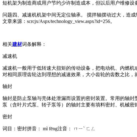
短机架为制造商或用户节约少许制造成本，但以后用户维修设
问题四、减速机机架中间无定位轴承。 搅拌轴摆动过大，造成
文章来源：scrcjx/Aspx/technology_view.aspx?id=256。
相关
建材
词条解释：
减速机
减速机一般用于低转速大扭矩的传动设备，把电动机、内燃机
对相同原理齿轮达到理想的减速效果，大小齿轮的齿数之比，
轴封
轴封是防止泵轴与壳体处泄漏而设置的密封装置。常用的轴封
泵（含叶片式泵、转子泵等）的轴封主要有填料密封、机械密
密封
词目：密封拼音： mì fēng注音： ㄇㄧˋ ㄈㄥ