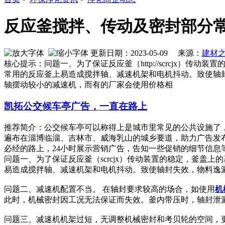
反应釜搅拌、传动及密封部分
更新日期：2023-05-09 来源：
建材
核心提示：问题一、为了保证反应釜（http://scrcjx
常用的反应釜上易造成搅拌轴、减速机架和电机抖动。致使轴
轴摆动较小的减速机，而有的厂家会使用价格相
凯拓公交候车亭广告，一直在路上
推荐简介：公交候车亭可以称得上是城市里常见的公共设施了
遍布在淄博临淄、吉林市、威海乳山的城乡要道，助力广告发
必经的路上，24小时展示营销广告，告知一些促销的细节信息等等，
问题一、为了保证反应釜（scrcjx）传动装置的稳定，釜
易造成搅拌轴、减速机架和电机抖动。致使轴封失效，物料逸
问题二、减速机配置不当。 在轴封要求较高的场合，如使用
机
此时，机械密封因工况无法保证而失效。釜内带压时，轴封泄
问题三、减速机机架过短，无调整机械密封和考贝轮的空间，