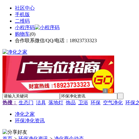
社区中心
手机版
二维码
小程序码
购物车
(
0
)
合作联系微信/QQ/电话：18923733323
1
2
热搜：
生态门
洁具
落地灯
饰品
卫浴
环保
空气净化
环保
净化之家
环保净化资讯
首页
>
环保净化资讯
>
净化商企动态