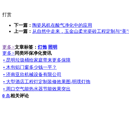
打赏
下一篇：
陶瓷风机在酸气净化中的应用
上一篇：
从自然中走来，玉金山柔光瓷砖工程定制与“美”
更多
>
文章标签：
灯饰
照明
更多
>
同类环保净化资讯
• 昆明垃圾桶给家庭带来更多保障
• 木包铝门窗多少钱一平？
• 济南亚欣机械设备有限公司
• 大型酒店工程灯定制装修效果图-明璞灯饰
• 周口空气能热水器节能效果突出
0
条
相关评论