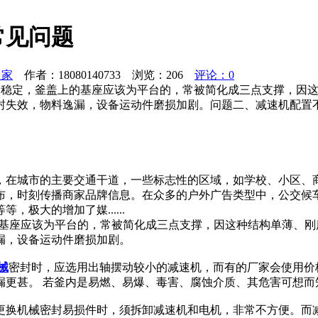
常见问题
之家
作者：18080140733 浏览：
206
评论：0
）传动装置的稳定，釜盖上的基座应该为平台的，常被简化成三点支撑
封失效，物料逸漏，设备运动件磨损加剧。问题二、减速机配置不
，在城市的主要交通干道，一些标志性的区域，如学校、小区、
布，时刻传播商家品牌信息。在众多的户外广告类型中，公交候
极大的增加了媒......
盖上的基座应该为平台的，常被简化成三点支撑，因这种结构单薄、
漏，设备运动件磨损加剧。
械
密封时，应选用出轴摆动较小的减速机，而有的厂家会使用价
漏更甚。 若釜内是易燃、易爆、毒害、腐蚀介质、其危害可想而
更换机械密封易损件时，须拆卸减速机和电机，非常不方便。而减