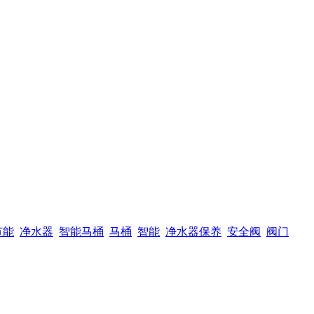
节能
净水器
智能马桶
马桶
智能
净水器保养
安全阀
阀门