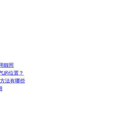
用靓照
人气的位置？
的方法有哪些
用