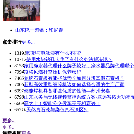
山东统一陶瓷：印尼泰
点击排行
更多...
1319
1
喷塑与电泳漆有什么不同?
1071
2
使用水钻钻孔卡住了有什么办法解决呢？
815
3
家用净水器代理什么牌子较好，净水器品牌代理哪个
799
4
凌格风螺杆空压机保养密码
746
5
龙牌石膏板有哪些优势？如何分辨真假石膏板？
700
6
新型高效重型细碎机该如何选择合适的生产厂家
699
7
储能焊机具备哪些优质的性能—苏州安嘉
679
8
山东水务局无线视频监控系统方案-腾远智拓大功率
666
9
高大上！智能公交候车亭亮相嘉兴！
657
10
天然真石漆与染色真石漆区别
更多...
更多...
最新视频
更多...