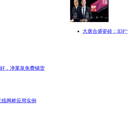
大唐合盛瓷砖：IDF“
好，净莱泉免费铺货
无线网桥应用实例