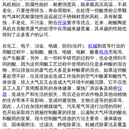
风机相比，防腐性能好，耐磨强度高，能承载高压高温，不易
老化，只要使用得当，寿命周期长。在处理一些酸类粉尘带颗
粒气体时其耐腐蚀性远远超过不锈钢材质的风机，具有耐腐
蚀，不老化、不污染、附合
环保
要求等优点。近来，耐酸陶瓷
风机在含酸类废气的处理中应用越来越普遍，其卓越的性能也
得到了众多客户的认可。
在化工、电子、冶金、电镀、纺织(化纤)、
机械
制造等行业的
用酸过程中，如制酸、酸洗、电镀、电解、酸蓄
电池
充电等,
会产生酸雾，另外，在一些科学研究的过程中，也会使用到不
同的酸。因为这些用酸工艺过程中使用的往往是多种酸的混合
物，所以排放出的废气也大多是多种酸雾的混合。如果这些酸
雾处理不好，任其排放会造成工作场所的空气中酸雾和酸性气
体弥漫，排入大气后又会造成大气环境中的酸沉降。它不仅危
及工人及厂房周围居民的身体健康，腐蚀厂房设备及精密
仪
器
，造成生产和生活的损失，而且还会对农作物及其他动植物
的生存带来不良影响，造成对建筑物、文物古迹等的损坏等。
因此，人们在加强对燃煤烟气、汽车尾气等进行治理的同时，
也开始采取得力措施控制酸雾的排放，以遏制大气环境的酸化
和酸雨的发展。现今控制酸气排放的方法主要有：液体吸收
法、固体吸附法、过滤法、静电除雾法、机械式除雾法及覆盖