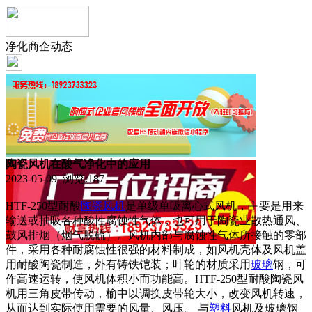
净化商企动态
陶瓷风机在酸气净化中的应用
2023-05-09 浏览:
187
HTF-250型耐酸
陶瓷
风机
是单级单吸离心式风机，主要是用来
输送或抽吸各种酸性腐蚀性气体，也可用于陶瓷业散热通风、
鼓风排烟（烟气脱硫）。风机内部与腐蚀性气体所接触的零部
件，采用各种耐腐蚀性很强的材料制成，如风机壳体及风机盖
用耐酸陶瓷制造，外有铸铁铠装；叶轮的材质采用
玻璃
钢，可
作高速运转，使风机体积小而功能高。HTF-250型耐酸陶瓷风
机用三角皮带传动，榆中以调换皮带轮大小，改变风机转速，
从而达到实际使用需要的风量、风压。 与
塑料
风机及玻璃钢