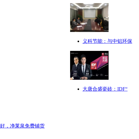
义科节能：与中铝环保
大唐合盛瓷砖：IDF“
好，净莱泉免费铺货