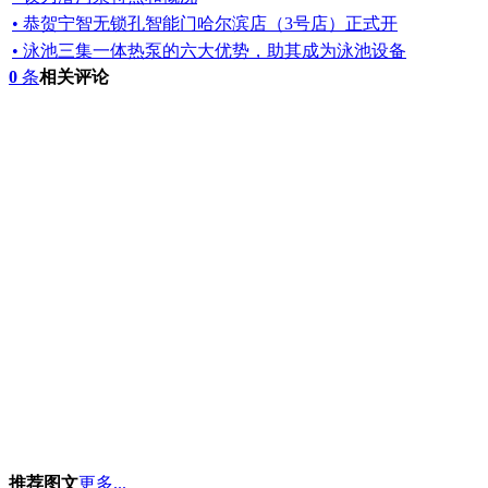
• 恭贺宁智无锁孔智能门哈尔滨店（3号店）正式开
• 泳池三集一体热泵的六大优势，助其成为泳池设备
0
条
相关评论
推荐图文
更多...