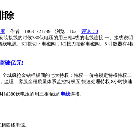
排除
之家
作者：18631721749 浏览：
162
评论：0
时候380伏电压的用三相4线的电线连接.一、接线说明1 A B C 三
K1接切下电磁阀，K2接刀抬起电磁阀。5 计数器有4根线，颜色分
突破亿元!
，全城疯抢金钻样板间的七大特权：特权一 价格锁定特权特权二
理，监理，客服全程质量体系监控特权五 快速处理特权 8小时
候380伏电压的用三相4线的
电线
连接.
三相四线电源。