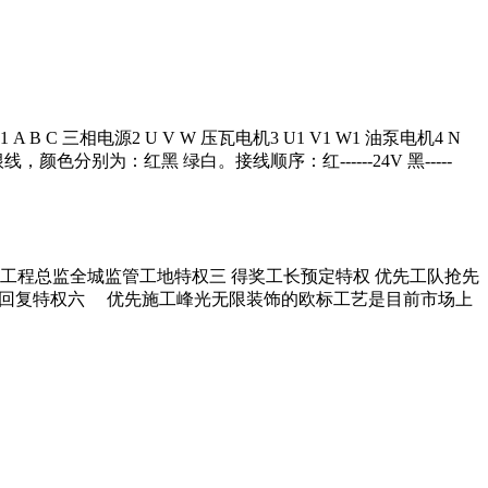
相电源2 U V W 压瓦电机3 U1 V1 W1 油泵电机4 N
别为：红黑 绿白。接线顺序：红------24V 黑-----
 工程总监全城监管工地特权三 得奖工长预定特权 优先工队抢先
快速回复特权六 优先施工峰光无限装饰的欧标工艺是目前市场上