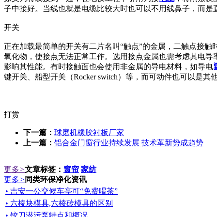
子中接好。当线也就是电缆比较大时也可以不用线鼻子，而是
开关
正在加载最简单的开关有二片名叫“触点”的金属，二触点接
氧化物，使接点无法正常工作。选用接点金属也需考虑其电导
影响其性能。有时接触面也会使用非金属的导电材料，如导电
键开关、船型开关（Rocker switch）等，而可动件也可以是
打赏
下一篇：
球磨机橡胶衬板厂家
上一篇：
铝合金门窗行业持续发展 技术革新势成趋势
更多
>
文章标签：
窗帘
家纺
更多
>
同类环保净化资讯
• 吉安一公交候车亭可“免费喝茶”
• 六棱块模具,六棱砖模具的区别
• 铰刀潜污泵特点和概况