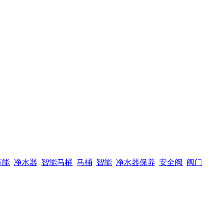
节能
净水器
智能马桶
马桶
智能
净水器保养
安全阀
阀门