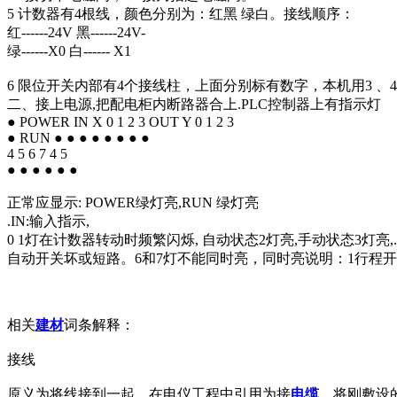
5 计数器有4根线，颜色分别为：红黑 绿白。接线顺序：
红------24V 黑------24V-
绿------X0 白------ X1
6 限位开关内部有4个接线柱，上面分别标有数字，本机用3 、4
二、接上电源,把配电柜内断路器合上.PLC控制器上有指示灯
● POWER IN X 0 1 2 3 OUT Y 0 1 2 3
● RUN ● ● ● ● ● ● ● ●
4 5 6 7 4 5
● ● ● ● ● ●
正常应显示: POWER绿灯亮,RUN 绿灯亮
.IN:输入指示,
0 1灯在计数器转动时频繁闪烁, 自动状态2灯亮,手动状态3灯
自动开关坏或短路。6和7灯不能同时亮，同时亮说明：1行程开关
相关
建材
词条解释：
接线
原义为将线接到一起，在电仪工程中引用为接
电缆
，将刚敷设