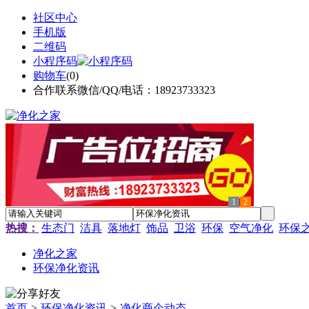
社区中心
手机版
二维码
小程序码
购物车
(
0
)
合作联系微信/QQ/电话：18923733323
1
2
热搜：
生态门
洁具
落地灯
饰品
卫浴
环保
空气净化
环保
净化之家
环保净化资讯
首页
>
环保净化资讯
>
净化商企动态