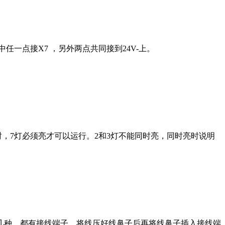
中任一点接X7 ，另外两点共同接到24V-上。
自动时，7灯必须亮才可以运行。2和3灯不能同时亮，同时亮时说明
几种，都有接线端子。将线压好线鼻子后再将线鼻子插入接线端