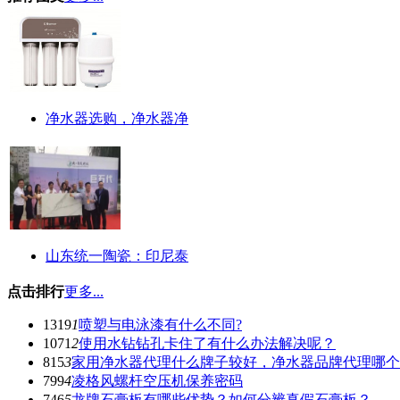
净水器选购，净水器净
山东统一陶瓷：印尼泰
点击排行
更多...
1319
1
喷塑与电泳漆有什么不同?
1071
2
使用水钻钻孔卡住了有什么办法解决呢？
815
3
家用净水器代理什么牌子较好，净水器品牌代理哪个
799
4
凌格风螺杆空压机保养密码
746
5
龙牌石膏板有哪些优势？如何分辨真假石膏板？