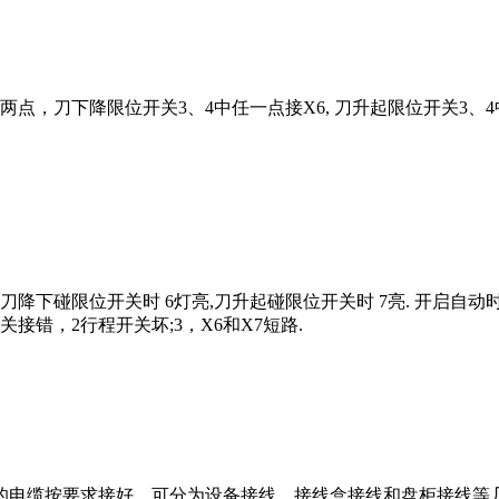
两点，刀下降限位开关3、4中任一点接X6, 刀升起限位开关3、4
亮,.刀降下碰限位开关时 6灯亮,刀升起碰限位开关时 7亮. 开启
接错，2行程开关坏;3，X6和X7短路.
的电缆按要求接好。可分为设备接线，接线盒接线和盘柜接线等