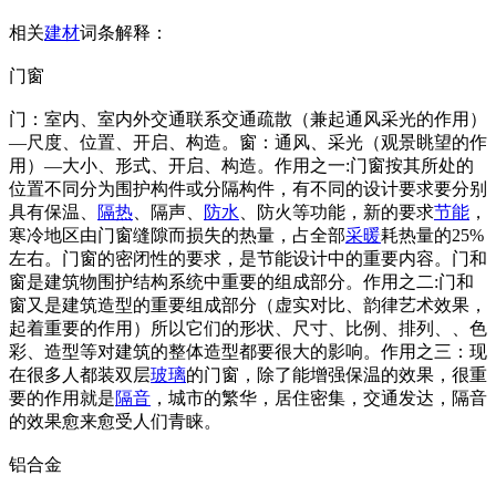
相关
建材
词条解释：
门窗
门：室内、室内外交通联系交通疏散（兼起通风采光的作用）
—尺度、位置、开启、构造。窗：通风、采光（观景眺望的作
用）—大小、形式、开启、构造。作用之一:门窗按其所处的
位置不同分为围护构件或分隔构件，有不同的设计要求要分别
具有保温、
隔热
、隔声、
防水
、防火等功能，新的要求
节能
，
寒冷地区由门窗缝隙而损失的热量，占全部
采暖
耗热量的25%
左右。门窗的密闭性的要求，是节能设计中的重要内容。门和
窗是建筑物围护结构系统中重要的组成部分。作用之二:门和
窗又是建筑造型的重要组成部分（虚实对比、韵律艺术效果，
起着重要的作用）所以它们的形状、尺寸、比例、排列、、色
彩、造型等对建筑的整体造型都要很大的影响。作用之三：现
在很多人都装双层
玻璃
的门窗，除了能增强保温的效果，很重
要的作用就是
隔音
，城市的繁华，居住密集，交通发达，隔音
的效果愈来愈受人们青睐。
铝合金