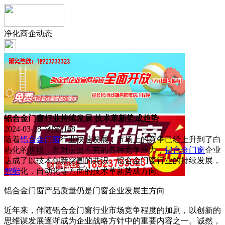
净化商企动态
铝合金门窗行业持续发展 技术革新势成趋势
2024-03-28 浏览:
168
随着
铝合金门窗
行业快速发展，市场上的竞争已经上升到了白
热化的阶段，面对层出不穷的各种竞争压力，
铝合金
门窗
企业
达成了以技术创新突围的共识。铝合金门窗行业的持续发展，
智能
化，自动化等方面的技术革新势成方向。
铝合金门窗产品质量仍是门窗企业发展主方向
近年来，伴随铝合金门窗行业市场竞争程度的加剧，以创新的
思维谋发展逐渐成为企业战略方针中的重要内容之一。诚然，