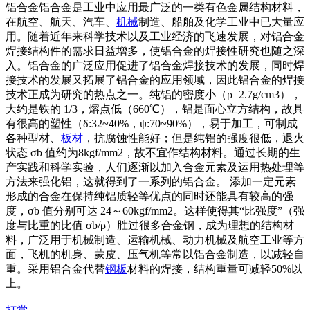
铝合金铝合金是工业中应用最广泛的一类有色金属结构材料，
在航空、航天、汽车、
机械
制造、船舶及化学工业中已大量应
用。随着近年来科学技术以及工业经济的飞速发展，对铝合金
焊接结构件的需求日益增多，使铝合金的焊接性研究也随之深
入。铝合金的广泛应用促进了铝合金焊接技术的发展，同时焊
接技术的发展又拓展了铝合金的应用领域，因此铝合金的焊接
技术正成为研究的热点之一。纯铝的密度小（ρ=2.7g/cm3），
大约是铁的 1/3，熔点低（660℃），铝是面心立方结构，故具
有很高的塑性（δ:32~40%，ψ:70~90%），易于加工，可制成
各种型材、
板材
，抗腐蚀性能好；但是纯铝的强度很低，退火
状态 σb 值约为8kgf/mm2，故不宜作结构材料。通过长期的生
产实践和科学实验，人们逐渐以加入合金元素及运用热处理等
方法来强化铝，这就得到了一系列的铝合金。 添加一定元素
形成的合金在保持纯铝质轻等优点的同时还能具有较高的强
度，σb 值分别可达 24～60kgf/mm2。这样使得其“比强度”（强
度与比重的比值 σb/ρ）胜过很多合金钢，成为理想的结构材
料，广泛用于机械制造、运输机械、动力机械及航空工业等方
面，飞机的机身、蒙皮、压气机等常以铝合金制造，以减轻自
重。采用铝合金代替
钢板
材料的焊接，结构重量可减轻50%以
上。