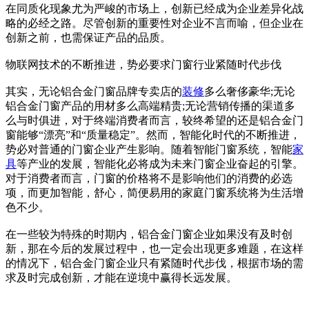
在同质化现象尤为严峻的市场上，创新已经成为企业差异化战
略的必经之路。尽管创新的重要性对企业不言而喻，但企业在
创新之前，也需保证产品的品质。
物联网技术的不断推进，势必要求门窗行业紧随时代步伐
其实，无论铝合金门窗品牌专卖店的
装修
多么奢侈豪华;无论
铝合金门窗产品的用材多么高端精贵;无论营销传播的渠道多
么与时俱进，对于终端消费者而言，较终希望的还是铝合金门
窗能够“漂亮”和“质量稳定”。然而，智能化时代的不断推进，
势必对普通的门窗企业产生影响。随着智能门窗系统，智能
家
具
等产业的发展，智能化必将成为未来门窗企业奋起的引擎。
对于消费者而言，门窗的价格将不是影响他们的消费的必选
项，而更加智能，舒心，简便易用的家庭门窗系统将为生活增
色不少。
在一些较为特殊的时期内，铝合金门窗企业如果没有及时创
新，那在今后的发展过程中，也一定会出现更多难题，在这样
的情况下，铝合金门窗企业只有紧随时代步伐，根据市场的需
求及时完成创新，才能在逆境中赢得长远发展。