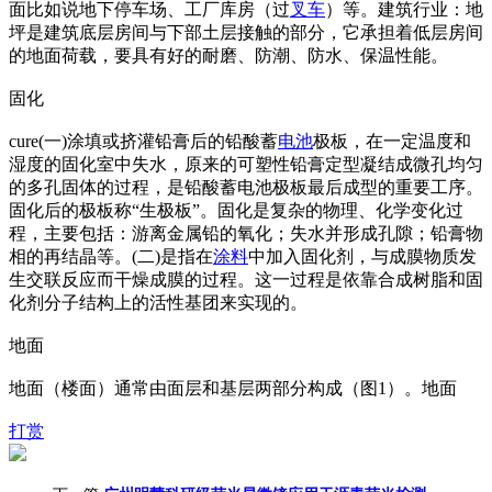
面比如说地下停车场、工厂库房（过
叉车
）等。建筑行业：地
坪是建筑底层房间与下部土层接触的部分，它承担着低层房间
的地面荷载，要具有好的耐磨、防潮、防水、保温性能。
固化
cure(一)涂填或挤灌铅膏后的铅酸蓄
电池
极板，在一定温度和
湿度的固化室中失水，原来的可塑性铅膏定型凝结成微孔均匀
的多孔固体的过程，是铅酸蓄电池极板最后成型的重要工序。
固化后的极板称“生极板”。固化是复杂的物理、化学变化过
程，主要包括：游离金属铅的氧化；失水并形成孔隙；铅膏物
相的再结晶等。(二)是指在
涂料
中加入固化剂，与成膜物质发
生交联反应而干燥成膜的过程。这一过程是依靠合成树脂和固
化剂分子结构上的活性基团来实现的。
地面
地面（楼面）通常由面层和基层两部分构成（图1）。地面
打赏