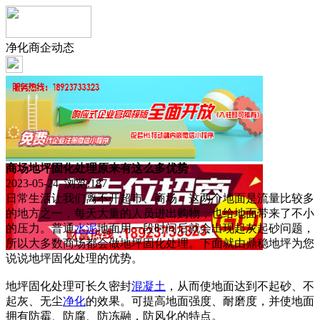
净化商企动态
商场地坪固化处理原来有这么多优势
2023-05-24 浏览:
187
日常生活让我们离不开超市、商场，这两个地面是流量比较多
的地方之一，每天大量的人员进出购物，也给地面带来了不小
的压力。普通
水泥
地面用一段时间后就会出现起灰起砂问题，
所以大多数商场都会做地坪固化处理。下面就由鼎稳地坪为您
说说地坪固化处理的优势。
地坪固化处理可长久密封
混凝土
，从而使地面达到不起砂、不
起灰、无尘
净化
的效果。可提高地面强度、耐磨度，并使地面
拥有防霉、防腐、防冻融，防风化的特点。