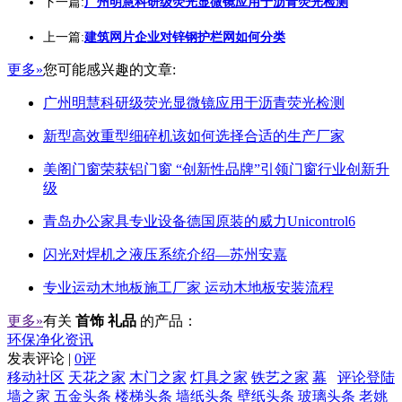
下一篇:
广州明慧科研级荧光显微镜应用于沥青荧光检测
上一篇:
建筑网片企业对锌钢护栏网如何分类
更多»
您可能感兴趣的文章:
广州明慧科研级荧光显微镜应用于沥青荧光检测
新型高效重型细碎机该如何选择合适的生产厂家
美阁门窗荣获铝门窗 “创新性品牌”引领门窗行业创新升
级
青岛办公家具专业设备德国原装的威力Unicontrol6
闪光对焊机之液压系统介绍—苏州安嘉
专业运动木地板施工厂家 运动木地板安装流程
更多»
有关
首饰 礼品
的产品：
环保净化资讯
发表评论 |
0评
移动社区
天花之家
木门之家
灯具之家
铁艺之家
幕
评论登陆
墙之家
五金头条
楼梯头条
墙纸头条
壁纸头条
玻璃头条
老姚