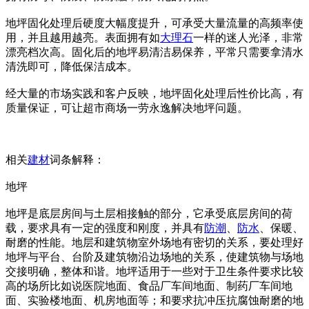
地坪固化处理后硬度大幅度提升，可承受大量流量的高频率使
用，并且越用越亮。表面拥有如
大理石
一样的迷人光泽，非常
漂亮档次高。固化后的地坪易清洁易保养，平常只需要拿清水
清洗即可，降低保洁成本。
经大量的市场实践和客户反映，地坪固化处理后性价比高，有
质量保证，可让超市商场一劳永逸解决地坪问题。
相关
建材
词条解释：
地坪
地坪是底层房间与土层相接触的部分，它承受底层房间的荷
载，要求具有一定的强度和刚度，并具有
防潮
、
防水
、保暖、
耐磨的性能。地层和建筑物室外场地有密切的关系，要处理好
地坪与平台、台阶及建筑物沿边场地的关系，使建筑物与场地
交接明确，整体和谐。地坪适用于一些对于卫生条件要求比较
高的场所比如说医院地面、食品厂车间地面、制药厂车间地
面、实验楼地面、机房地面等；和要求抗冲压抗腐蚀耐磨的地