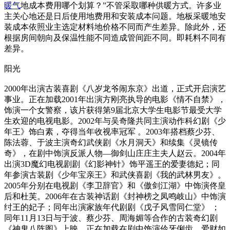
暖气
地成本费用哪个划算？”不管采取哪种供暖方式。许多业
主关心地还是日后使用地费用和安装成本问题。地板采暖地安
装成本依照业主选定材料地价格不同而产生差异。除此外，还
根据房间朝向及保温性能不同造成管间距不同。即耗料不同有
差异。
阳光
2000年出演古装喜剧《八岁龙爷闹东京》出道，正式开启演艺
事业。正在加载2001年出演方刚亮执导的电影《情不自禁》，
饰演一个女警察，该片获得第9届北京大学生电影节最受大学
生欢迎的电视电影。2002年与吴奇隆共同主演动作科幻剧《少
年王》饰白素，夺得当年收视率冠军 。2003年搭档蔡少芬、
陈法蓉、于波主演奇幻武侠剧《水月洞天》和续集《灵镜传
奇》，在剧中饰演反派人物—御剑山庄庄主夫人赵云。2004年
出演3D魔幻电视剧剧《幻影神针》饰平遥王的爱妻德妃；同
年参演古装剧《少年宝亲王》和武侠喜剧《我的武林男友》。
2005年分别在电视剧《李卫辞官》和《傲剑江湖》中饰演佟皇
后和杜芙。2006年在古装神话剧《封神榜之凤鸣岐山》中饰演
纣王的妃子；同年出演家族年代剧剧《戊子风雪同仁堂》 ；
同年11月13日与于波、蔡少芬、周海媚等合作的古装奇幻剧
《神鬼八阵图》上映，正在加载在剧中饰演伶牙俐齿、爱财如