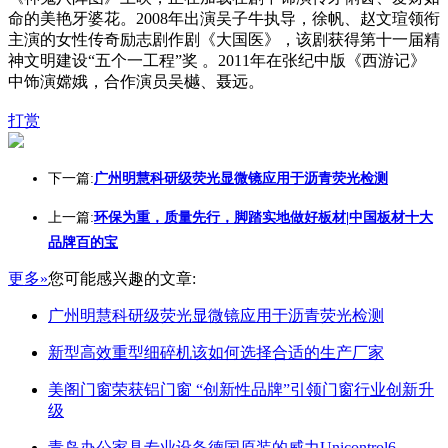
命的美艳牙婆花。2008年出演吴子牛执导，徐帆、赵文瑄领衔
主演的女性传奇励志剧作剧《大国医》，该剧获得第十一届精
神文明建设“五个一工程”奖 。2011年在张纪中版《西游记》
中饰演嫦娥，合作演员吴樾、聂远。
打赏
下一篇:
广州明慧科研级荧光显微镜应用于沥青荧光检测
上一篇:
环保为重，质量先行，脚踏实地做好板材|中国板材十大
品牌百的宝
更多»
您可能感兴趣的文章:
广州明慧科研级荧光显微镜应用于沥青荧光检测
新型高效重型细碎机该如何选择合适的生产厂家
美阁门窗荣获铝门窗 “创新性品牌”引领门窗行业创新升
级
青岛办公家具专业设备德国原装的威力Unicontrol6