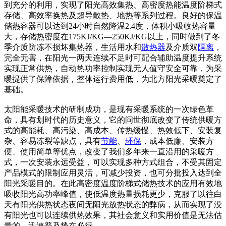
到充分的利用，实现了阳光高效集热、高密度热能温度阶梯式
存储、高效率换热及超导散热、地热等系列过程。良好的保温
储热容器可以达到24小时自然降温2.4度，体积小吸收热容量
大，存储热密度在175KJ/KG—250KJ/KG以上，同时做到了冬
季介质防冻不损坏集热器，生活用水和
散热器
及介质双
隔离
，
完全无害，在阳光一两天连续不足时可配合辅助温度提升系统
实现正常供热，自动热功率控制实现无人值守安全可靠，为采
暖提供了保障依据，整体运行费用低，为北方阳光采暖奠定了
基础。
太阳能采暖技术的研制成功，是现有采暖系统的一次绿色革
命，具有划时代的历史意义，它的问世彻底改变了传统供暖方
式的高能耗、高污染、高成本、传热缓慢、热效低下、安装复
杂、容易冻裂等缺点，具有
节能
、
环保
，成本低廉、安装方
便、使用简单等优点，改变了我们多年来一直沿用的采暖方
式，一次安装永远受益，可以实现多种方式组合，不受其固定
产品模式的限制应用灵活，可减少投资，也可分批投入达到全
阳光采暖目的。在此高密度温度阶梯式储热技术的应用有效地
吸收阳光高功率峰值，使低温度热量损耗更少，克服了以往白
天有阳光供热状态夜间无阳光放热状态的弊病，从而实现了没
有阳光也可以连续供热效果，其社会意义和实用价值是无法估
量的，迅速普及势在必行。