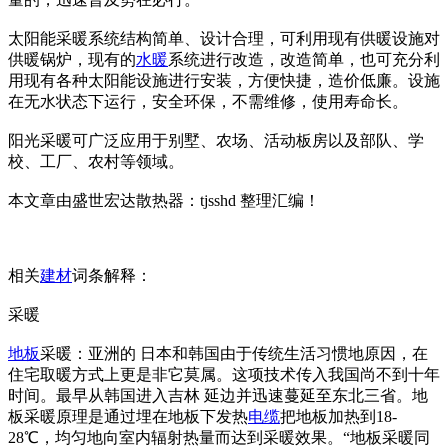
太阳能采暖系统结构简单、设计合理，可利用现有供暖设施对
供暖锅炉，现有的
水暖
系统进行改造，改造简单，也可充分利
用现有各种太阳能设施进行安装，方便快捷，造价低廉。设施
在无水状态下运行，安全环保，不需维修，使用寿命长。
阳光采暖可广泛应用于别墅、农场、活动板房以及部队、学
校、工厂、农村等领域。
本文章由盛世宏达散热器：tjsshd 整理汇编！
相关
建材
词条解释：
采暖
地板
采暖：亚洲的 日本和韩国由于传统生活习惯地原因，在
住宅取暖方式上更是非它莫属。这项技术传入我国尚不到十年
时间。最早从韩国进入吉林 延边并迅速蔓延至东北三省。地
板采暖原理是通过埋在地板下发热
电缆
把地板加热到18-
28℃，均匀地向室内辐射热量而达到采暖效果。“地板采暖同