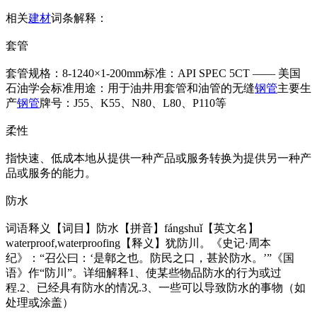
相关
建材
词条解释：
套管
套管规格：8-1240×1-200mm标准：API SPEC 5CT —— 美国
石油学会标准用途：用于油井用套管和油管的无缝
钢管
主要生
产
钢管
牌号：J55、K55、N80、L80、P110等
柔性
指快速、低成本地从提供一种产品或服务转换为提供另一种产
品或服务的能力。
防水
词语释义【词目】防水【拼音】fángshuǐ【英文名】
waterproof,waterproofing【释义】犹防川。《史记·周本
纪》：“召公曰：‘是鄣之也。防民之口，甚於防水。’”《国
语》作“防川”。详细解释1、使某些物品防水的行为或过
程.2、已经具有防水的情况.3、一些可以导致防水的事物（如
处理或涂盖）