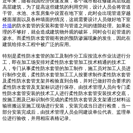
近年来，随着我国经济快速发展，各个城市都在修建高层或超
高层建筑，为了提高这些建筑的利用空间，设计人员会将管道
干管、水池、水泵房集中设置在地下室，此时会出现管道穿越
楼面屋面以及各种墙面的情况，这就需要设计人员做好地下室
外墙
的防水套管的安装和套管与管道之间的缝隙处理。如果处
理的不够好，就会造成建筑物外观的破坏，同时会引起管道的
渗水。而柔性防水套管能有效的预防渗漏现象的发生，因此在
建筑给排水工程中被广泛的应用。
特别是柔性防水套管的加工及制作分工应按流水作业法进行分
工，即在加工场安排对柔性防水套管加工技术精通的技术工
人，专门从事柔性防水套管的加工制作，施工员对加工人员进
行制作交底，柔性防水套管加工工人按要求制作柔性防水套管
及柔性防水套管支架并检验直到合格，并对已做好符合要求的
柔性防水套管及支架标识进行保存。由技术管理人员向专门柔
性防水套管安装的技术工人进行柔性防水套管安装技术交底，
按施工图及已标识制作完成的柔性防水套管及支架通过材料运
输班搬运至施工现场进行安装，安装完成当日进行检查，当一
部分安装完成后，由技术管理人员会同建设单位代表、监理单
位进行验收，并用相应表格记录。