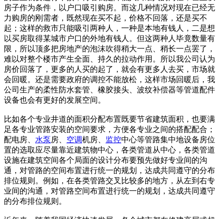
房子作为条件，以户口吸引购房。而这几种情况对现在已经无
力购房的刚需者，既然现在买不起，价格不回落，还是买不
起；这样的救市只能吸引两种人，一种是本地有钱人，二是想
以买房取得某城市户口的外地有钱人。但这两种人毕竟数量有
限，所以顶多把房地产的泡沫吹得稍大一点、稍长一点罢了，
难以对整个楼市产生全面、持久的拉动作用。所以我公司认为
房价回落了，更多的人买的起了，就会有更多人去买，市场就
会回暖。还是需要政府的调控不能放松，这样市场回暖后，我
公司生产的柔性防水套管、橡胶接头、波纹补偿器等管道配件
设备也会有更好的发展空间。
比如各个专业井道的面积分配布置既要节省建筑面积，也要满
足各专业管路安装的空间要求，方便各专业之间的搭配配合；
配电房、
水泵
房、
空调
机房、
监控
中心等管路集中地设备房位
置的选取应尽量靠近建筑物中心，各类管道从中心，各类管道
设施在建筑空间各个局面的设计分布要预先做好专业间的沟
通，对管路的空间布置进行统一的规划，达成共同遵守的分布
排位规则。例如，在各类管路交叉比较多的地方，从左到右专
业间的沟通，对管路空间布置进行统一的规划，达成共同遵守
的分布排位规则。