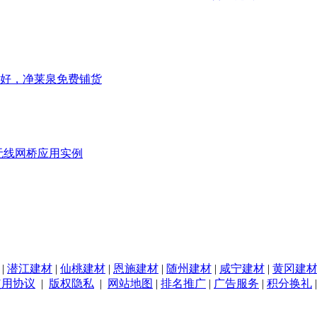
好，净莱泉免费铺货
无线网桥应用实例
|
潜江建材
|
仙桃建材
|
恩施建材
|
随州建材
|
咸宁建材
|
黄冈建
使用协议
|
版权隐私
|
网站地图
|
排名推广
|
广告服务
|
积分换礼