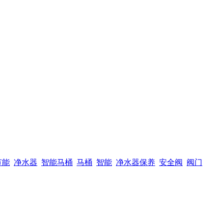
节能
净水器
智能马桶
马桶
智能
净水器保养
安全阀
阀门