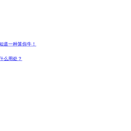
，知道一种算你牛！
有什么用处？