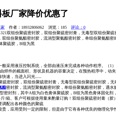
料板厂家降价优惠了
之家
作者：18932806062 浏览：
185
评论：0
-321双组份聚硫密封胶，双组份聚硫密封膏，无毒型双组份聚
胶，双组份聚氨酯密封胶，流淌型聚氨酯密封胶，单组份聚氨
体聚硫胶，B组为黑
一般采用液压控制系统，全部由液压来完成各种动作程序。（1
序由焊件的截面积、形状及机器的容量决定，在预热程序中，动
，当进入闪光......
组份聚硫密封胶，双组份聚硫密封膏，无毒型双组份聚硫密封胶，
氨酯
密封胶，流淌型聚氨酯密封胶，单组份聚氨酯密封胶，遇水
密封剂，其中A组为白色膏体聚硫胶，B组为黑色膏体固化剂，每组
，25公斤/箱。客户可根据使用量来酌量订购！双组份聚硫密封膏（
要调配出各种颜色的聚硫
较贵，应用受到一定的限制，但是由于它有各种优良的物理化学