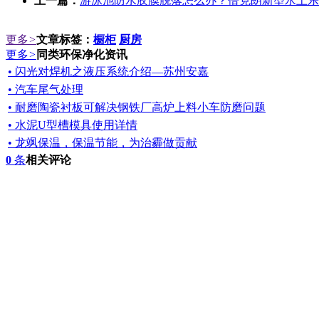
上一篇：
游泳池防水胶膜脱落怎么办？倍克朗新型水上乐
更多
>
文章标签：
橱柜
厨房
更多
>
同类环保净化资讯
• 闪光对焊机之液压系统介绍—苏州安嘉
• 汽车尾气处理
• 耐磨陶瓷衬板可解决钢铁厂高炉上料小车防磨问题
• 水泥U型槽模具使用详情
• 龙飒保温，保温节能，为治霾做贡献
0
条
相关评论