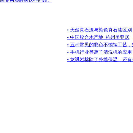
园专用漆解决这些问题。
• 天然真石漆与染色真石漆区别
• 中国胶合木产地_杭州美亚居
• 五种常见的彩色不锈钢工艺
• 手机行业等离子清洗机的应用
• 龙飒岩棉除了外墙保温，还