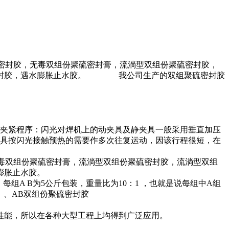
硫密封胶，无毒双组份聚硫密封膏，流淌型双组份聚硫密封胶，
酯密封胶，遇水膨胀止水胶。 我公司生产的双组聚硫密封胶
）夹紧程序：闪光对焊机上的动夹具及静夹具一般采用垂直加压
夹具按闪光接触预热的需要作多次往复运动，因该行程很短，在
无毒双组份聚硫密封膏，流淌型双组份聚硫密封胶，流淌型双组
膨胀止水胶。
A B为5公斤包装，重量比为10：1 ，也就是说每组中A组
胶）、AB双组份聚硫密封胶
性能，所以在各种大型工程上均得到广泛应用。