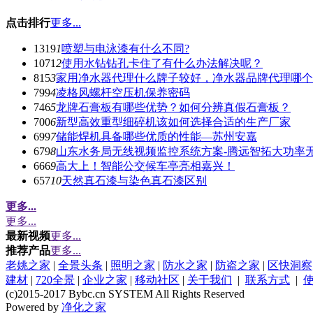
点击排行
更多...
1319
1
喷塑与电泳漆有什么不同?
1071
2
使用水钻钻孔卡住了有什么办法解决呢？
815
3
家用净水器代理什么牌子较好，净水器品牌代理哪个
799
4
凌格风螺杆空压机保养密码
746
5
龙牌石膏板有哪些优势？如何分辨真假石膏板？
700
6
新型高效重型细碎机该如何选择合适的生产厂家
699
7
储能焊机具备哪些优质的性能—苏州安嘉
679
8
山东水务局无线视频监控系统方案-腾远智拓大功率
666
9
高大上！智能公交候车亭亮相嘉兴！
657
10
天然真石漆与染色真石漆区别
更多...
更多...
最新视频
更多...
推荐产品
更多...
老姚之家
|
全景头条
|
照明之家
|
防水之家
|
防盗之家
|
区快洞察
建材
|
720全景
|
企业之家
|
移动社区
|
关于我们
|
联系方式
|
(c)2015-2017 Bybc.cn SYSTEM All Rights Reserved
Powered by
净化之家