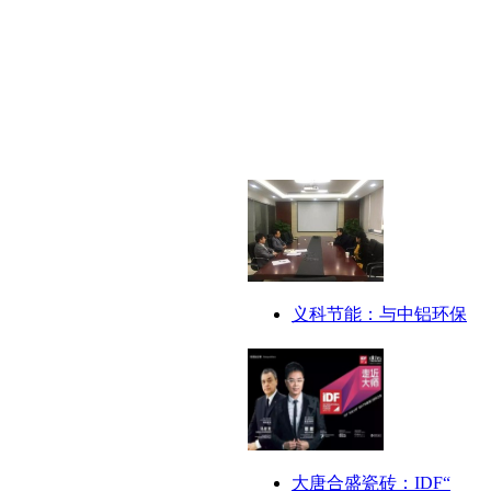
义科节能：与中铝环保
大唐合盛瓷砖：IDF“