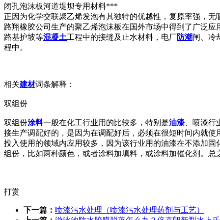
闭孔泡沫板河道堤坝专用材料***
正因为化学交联聚乙烯发泡有其独特的优越性，复原率强，无吸
路翔橡胶公司生产的聚乙烯泡沫板在国外市场中得到了广泛应
路基护坡等
混凝土
工程中的接缝及止水材料，电厂
防潮
闸、冷
程中。
相关
建材
词条解释：
双组份
双组份
涂料
一般在化工行业用的比较多，特别是
油漆
、喷漆行
接生产调配好的，是因为在调配好后，必须在很短时间内就使
投入使用的领域内应用较多，因为该行业用的油漆在不添加固
组份，比如两种颜色，或者涂料加填料，或涂料加催化剂。总
打赏
下一篇：
喷漆污水处理（喷漆污水处理药剂与工艺）