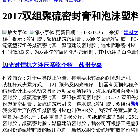
2017双组聚硫密封膏和泡沫塑
更新日期：2023-07-25 来源：
建材
核心提示：密封胶，聚硫建筑密封膏，双组份聚硫密封胶，PG
流淌型双组份聚硫密封膏，聚硫建筑密封胶，遇水膨胀密封
也叫做AB胶，为双组份室温固化型密封剂，其中A组为白色膏
闪光对焊机之液压系统介绍—苏州安嘉
推荐简介：对于中等以上容量、控制要求较高的闪光对焊机，
或杠杆式夹紧方式。（2）预热及闪光程序：机器有无预热程
结构设计上要求动夹具的运动应灵活轻巧，液压系统换向要可靠快速
密封胶，聚硫建筑密封膏，双组份聚硫密封胶，PG-321双
份聚硫密封膏，聚硫建筑密封胶，遇水膨胀密封胶，双组份
聚
我公司生产的双组聚硫密封胶也叫做AB胶，为双组份室温固化型
重量为4.54公斤，B组重量为0.46公斤。每纸箱包装为5组
密封胶，聚硫密封胶，聚硫建筑密封胶，我公司可根据工程需
双组份聚硫密封胶的应用范围：虽然双组份聚硫密封胶的价格