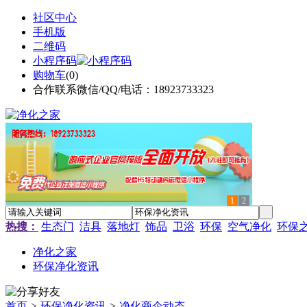
社区中心
手机版
二维码
小程序码
购物车
(
0
)
合作联系微信/QQ/电话：18923733323
1
2
热搜：
生态门
洁具
落地灯
饰品
卫浴
环保
空气净化
环保
净化之家
环保净化资讯
首页
>
环保净化资讯
>
净化商企动态