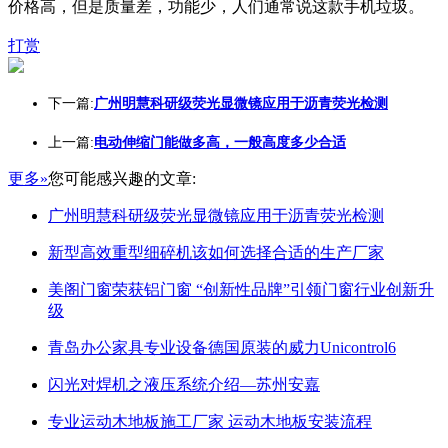
价格高，但是质量差，功能少，人们通常说这款手机垃圾。
打赏
下一篇:
广州明慧科研级荧光显微镜应用于沥青荧光检测
上一篇:
电动伸缩门能做多高，一般高度多少合适
更多»
您可能感兴趣的文章:
广州明慧科研级荧光显微镜应用于沥青荧光检测
新型高效重型细碎机该如何选择合适的生产厂家
美阁门窗荣获铝门窗 “创新性品牌”引领门窗行业创新升
级
青岛办公家具专业设备德国原装的威力Unicontrol6
闪光对焊机之液压系统介绍—苏州安嘉
专业运动木地板施工厂家 运动木地板安装流程