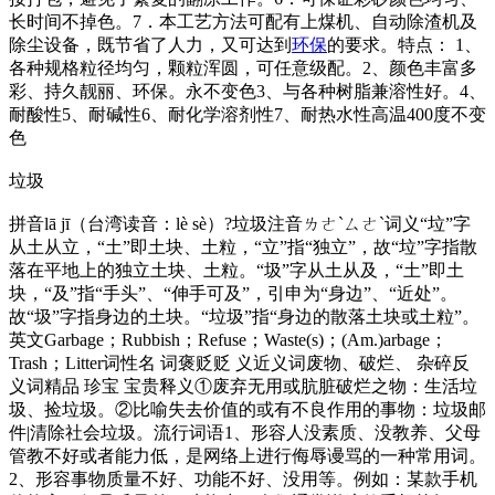
长时间不掉色。7．本工艺方法可配有上煤机、自动除渣机及
除尘设备，既节省了人力，又可达到
环保
的要求。特点： 1、
各种规格粒径均匀，颗粒浑圆，可任意级配。2、颜色丰富多
彩、持久靓丽、环保。永不变色3、与各种树脂兼溶性好。4、
耐酸性5、耐碱性6、耐化学溶剂性7、耐热水性高温400度不变
色
垃圾
拼音lā jī（台湾读音：lè sè）?垃圾注音ㄌㄜˋㄙㄜˋ词义“垃”字
从土从立，“土”即土块、土粒，“立”指“独立”，故“垃”字指散
落在平地上的独立土块、土粒。“圾”字从土从及，“土”即土
块，“及”指“手头”、“伸手可及”，引申为“身边”、“近处”。
故“圾”字指身边的土块。“垃圾”指“身边的散落土块或土粒”。
英文Garbage；Rubbish；Refuse；Waste(s)；(Am.)arbage；
Trash；Litter词性名 词褒贬贬 义近义词废物、破烂、 杂碎反
义词精品 珍宝 宝贵释义①废弃无用或肮脏破烂之物：生活垃
圾、捡垃圾。②比喻失去价值的或有不良作用的事物：垃圾邮
件|清除社会垃圾。流行词语1、形容人没素质、没教养、父母
管教不好或者能力低，是网络上进行侮辱谩骂的一种常用词。
2、形容事物质量不好、功能不好、没用等。例如：某款手机