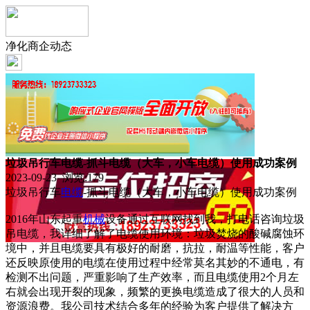
净化商企动态
垃圾吊行车电缆-抓斗电缆（大车，小车电缆）使用成功案例
2023-09-23 浏览:
179
垃圾吊行车
电缆
-抓斗电缆（大车，小车电缆）使用成功案例
2016年山东起重
机械
设备通过互联网找到我，打电话咨询垃圾
吊电缆，我详细了解了电缆使用环境：垃圾焚烧的酸碱腐蚀环
境中，并且电缆要具有极好的耐磨，抗拉，耐温等性能，客户
还反映原使用的电缆在使用过程中经常莫名其妙的不通电，有
检测不出问题，严重影响了生产效率，而且电缆使用2个月左
右就会出现开裂的现象，频繁的更换电缆造成了很大的人员和
资源浪费。我公司技术结合多年的经验为客户提供了解决方