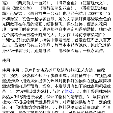
霜》、《两只前夫一台戏》、《满汉全鱼》（短篇现代文）。
目前《满汉全鱼》、《薄荷荼蘼梨花白》、《香蜜沉沉烬如
霜》已完结，《两只前夫一台戏》也已经完结.于2009年8月15
日和靡宝、玄色一起做客新浪。她的文字就好像那些淡金色的
光阴散落在午后的墙画，纸张翻飞。偶尔短路，便是火花闪
现，穿梭于时光之间，讲述那些命中注定相遇的爱情。她自称
是个爬格子而被格子附身的人。处女作《薄荷荼蘼梨花白》，
一颗钻戒引发的穿越，搞笑中带着感动，首发晋江即是八百万
点击。虽然她只有三部作品，然而本本精彩绝伦，以此飞速跻
身亿级作者行列。她是电线——电线恒久远，一根永流传。
使用
使用 使用 ：灵寿县文杰彩砂厂烧结彩砂的工艺方法，由搅
拌、预热、煅烧和冷却四个步骤组成，其特征在于：在预热和
煅烧步骤中用热风炉提供的热风对搅拌好的物料在预热滚筒和
煅烧滚筒内进行预热、煅烧。本发明具有如下的优点和积极效
果：1．本发明以煤为燃料，节约了
能源
。2．由于采用纯净恒
温热风对物料进行煅烧，保证了物料的清洁性。3．滚筒的直
径大小可根据物料产量进行调节，对产量的供给有了一定的保
证。4．预热和煅烧效果好。5．物料经冷却滚筒冷却后，可直
接打包，避免了繁复的翻凉工作。6．可保证彩砂颜色均匀、