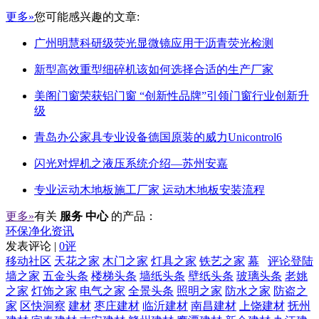
更多»
您可能感兴趣的文章:
广州明慧科研级荧光显微镜应用于沥青荧光检测
新型高效重型细碎机该如何选择合适的生产厂家
美阁门窗荣获铝门窗 “创新性品牌”引领门窗行业创新升
级
青岛办公家具专业设备德国原装的威力Unicontrol6
闪光对焊机之液压系统介绍—苏州安嘉
专业运动木地板施工厂家 运动木地板安装流程
更多»
有关
服务 中心
的产品：
环保净化资讯
发表评论 |
0评
移动社区
天花之家
木门之家
灯具之家
铁艺之家
幕
评论登陆
墙之家
五金头条
楼梯头条
墙纸头条
壁纸头条
玻璃头条
老姚
之家
灯饰之家
电气之家
全景头条
照明之家
防水之家
防盗之
家
区快洞察
建材
枣庄建材
临沂建材
南昌建材
上饶建材
抚州