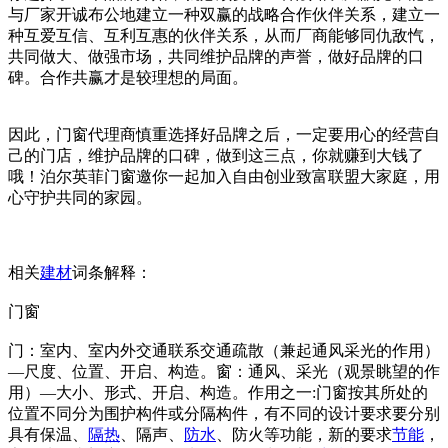
与厂家开诚布公地建立一种双赢的战略合作伙伴关系，建立一
种互爱互信、互利互惠的伙伴关系，从而厂商能够同仇敌忾，
共同做大、做强市场，共同维护品牌的声誉，做好品牌的口
碑。合作共赢才是较理想的局面。
因此，门窗代理商慎重选择好品牌之后，一定要用心的经营自
己的门店，维护品牌的口碑，做到这三点，你就赚到大钱了
哦！泊尔英菲门窗邀你一起加入自由创业致富联盟大家庭，用
心守护共同的家园。
相关
建材
词条解释：
门窗
门：室内、室内外交通联系交通疏散（兼起通风采光的作用）
—尺度、位置、开启、构造。窗：通风、采光（观景眺望的作
用）—大小、形式、开启、构造。作用之一:门窗按其所处的
位置不同分为围护构件或分隔构件，有不同的设计要求要分别
具有保温、
隔热
、隔声、
防水
、防火等功能，新的要求
节能
，