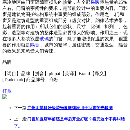
寒冷地区由门窗缝隙而损失的热量，占全部
采暖
耗热量的25%
左右。门窗的密闭性的要求，是节能设计中的重要内容。门和
窗是建筑物围护结构系统中重要的组成部分。作用之二:门和
窗又是建筑造型的重要组成部分（虚实对比、韵律艺术效果，
起着重要的作用）所以它们的形状、尺寸、比例、排列、、色
彩、造型等对建筑的整体造型都要很大的影响。作用之三：现
在很多人都装双层
玻璃
的门窗，除了能增强保温的效果，很重
要的作用就是
隔音
，城市的繁华，居住密集，交通发达，隔音
的效果愈来愈受人们青睐。
品牌
【词目】品牌【拼音】pǐnpái【英译】Brand【释义】
[Trademark] 商品牌号，商标
打赏
下一篇:
广州明慧科研级荧光显微镜应用于沥青荧光检测
上一篇:
门窗加盟店年前还是年后开业好呢？看完这个不再纠结
了。