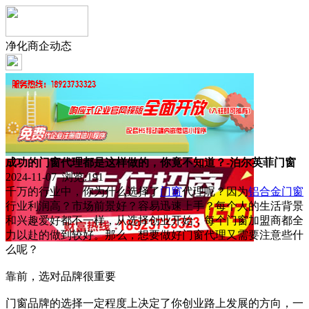
净化商企动态
成功的门窗代理都是这样做的，你竟不知道？-泊尔英菲门窗
2024-11-07 浏览:
191
千万的行业中，你为什么选择了
门窗
代理呢？因为
铝合金门窗
行业利润高？市场前景好？容易迅速上手？每个人的生活背景
和兴趣爱好都不一样，从选择创业开始，每个门窗加盟商都全
力以赴的做到较好。那么，想要做好门窗代理又需要注意些什
么呢？
靠前，选对品牌很重要
门窗品牌的选择一定程度上决定了你创业路上发展的方向，一