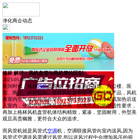
净化商企动态
格林 解析：风机盘管与风机管的区别
2023-05-30 浏览:
196
新兴时代，格林
风机
盘管被广泛的应用于宾馆、办公楼、医
院、商住、科研机构。格林风机盘管是理想的末端产品，风机
将室内空气或室外混合空气，通过表冷器进行冷却或加热后送
入室内，使室内气温降低或升高，以满足人们的舒适性要求，
再加上格林风机盘管机体结构精致，紧凑，坚固耐用，外型美
观且高贵幽雅，更符合大众的追求。
而风管机就是风管式
空调
机，空调联接风管向室内送风,因为
风管式空调送风需通过风管,所以送风过程中会增加风压的损