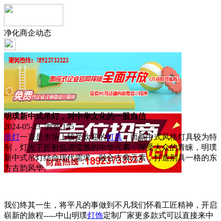
净化商企动态
明璞新中式吊灯，对中华文化的一股自信
2024-05-23 浏览:
155
吊灯
一直是市场上较受欢迎的
灯具
，而新中式风格灯具较为特
别，灯光下折射低调儒雅的中华元素，深受大众的青睐，明璞
新中式吊灯结合现代需求，融合古典元素，打造别具一格的东
方古韵风华。
我们终其一生，将平凡的事做到不凡我们怀着工匠精神，开启
崭新的旅程-----中山明璞
灯饰
定制厂家更多款式可以直接来中