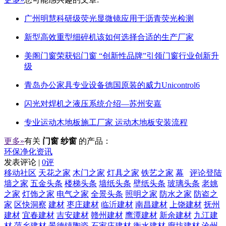
广州明慧科研级荧光显微镜应用于沥青荧光检测
新型高效重型细碎机该如何选择合适的生产厂家
美阁门窗荣获铝门窗 “创新性品牌”引领门窗行业创新升
级
青岛办公家具专业设备德国原装的威力Unicontrol6
闪光对焊机之液压系统介绍—苏州安嘉
专业运动木地板施工厂家 运动木地板安装流程
更多»
有关
门窗 纱窗
的产品：
环保净化资讯
发表评论 |
0评
移动社区
天花之家
木门之家
灯具之家
铁艺之家
幕
评论登陆
墙之家
五金头条
楼梯头条
墙纸头条
壁纸头条
玻璃头条
老姚
之家
灯饰之家
电气之家
全景头条
照明之家
防水之家
防盗之
家
区快洞察
建材
枣庄建材
临沂建材
南昌建材
上饶建材
抚州
建材
宜春建材
吉安建材
赣州建材
鹰潭建材
新余建材
九江建
材
萍乡建材
景德镇陶瓷
石家庄建材
衡水建材
廊坊建材
沧州