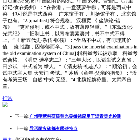
1.[Chinese style] 中国固有的格式。中国 式样。曹聚仁《万里
行记·食在扬州》：“在香港，一盘菠萝牛柳，可算是西式中
菜，也可说是中式西菜， 广东馆子有， 川扬馆子有， 北京馆
子也有。”2.[qualified] 符合规格。 汉桓宽 《 盐铁论·错
布》：“吏匠侵利，或不中式，故有薄厚轻重。”《东观汉记·
光武纪》：“旧制上书，以青布囊素裹封，书不中式不得
上。”《 新五代史·杂传·张篯》：“坐马不中式，有司理其价
值， 籛 性鄙，因郁郁而卒。”3.[pass the imperial examinations in
the old examination system of China]∶指科举考试被录取，科举考
试合格。《明史·选举志二》：“三年大比，以诸生试之直省，
曰乡试，中式者为 举人。”《 清史稿·礼志八》：“ 顺治初，会
试中式举人集 天安门 考试。” 茅盾《童年·父亲的抱负》：“没
有考第三场，自然‘中式’无望。”4.北魏妃嫔称呈。太武帝曾
置。
打赏
下一篇:
广州明慧科研级荧光显微镜应用于沥青荧光检测
上一篇:
异形耐火砖都有哪些特点
更多»
您可能感兴趣的文章: