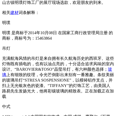
山古镇明璞灯饰工厂的展厅现场选款，欢迎朋友的到来。
相关
建材
词条解释：
明璞
明璞 是商标于2014年10月08日 在国家工商行政管理局注册 的
商标，商标号为：15463864
吊灯
充满航海风情的吊灯是来自拥有长久航海历史的西班牙。这些
灯饰既有插电的，也有以油点亮的，十分适合追求风味的室内
设计。“BAROVIER&TOSO”晶莹吊灯，有六种颜色选择；
玻
璃
上有细致的纹理，令光芒倒影出来别有一番雅趣。条纹美丽
的玻璃吊灯“STRESA SOSPENSIONE”，以模铸铝作支点，并
扫上无光银灰色的瓷漆。“TIFFANY”的灯饰工艺，由美国人
路易先生发扬光大，他将彩镶玻璃的精致表。正在加载正在加
载
中式